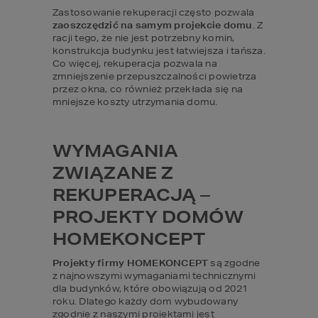
Zastosowanie rekuperacji często pozwala 
zaoszczędzić na samym projekcie domu
. Z 
racji tego, że nie jest potrzebny komin, 
konstrukcja budynku jest łatwiejsza i tańsza. 
Co więcej, rekuperacja pozwala na 
zmniejszenie przepuszczalności powietrza 
przez okna, co również przekłada się na 
mniejsze koszty utrzymania domu.
WYMAGANIA 
ZWIĄZANE Z 
REKUPERACJĄ – 
PROJEKTY DOMÓW 
HOMEKONCEPT
Projekty firmy HOMEKONCEPT
 są zgodne 
z najnowszymi wymaganiami technicznymi 
dla budynków, które obowiązują od 2021 
roku. Dlatego każdy dom wybudowany 
zgodnie z naszymi projektami jest 