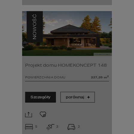
NOWOŚĆ
Projekt domu HOMEKONCEPT 148
2
POWIERZCHNIA DOMU
227,39
m
Szczegóły
porównaj
5
3
2