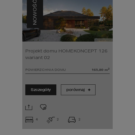
NOWOŚĆ
Projekt domu HOMEKONCEPT 126
wariant 02
2
POWIERZCHNIA DOMU
165,80
m
Szczegóły
porównaj
4
2
2