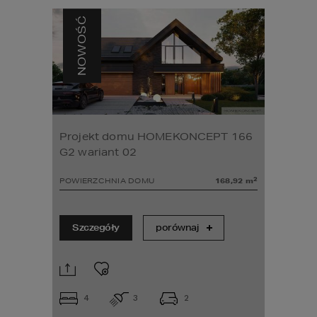
NOWOŚĆ
Projekt domu HOMEKONCEPT 166
G2 wariant 02
2
POWIERZCHNIA DOMU
168,92
m
Szczegóły
porównaj
4
3
2