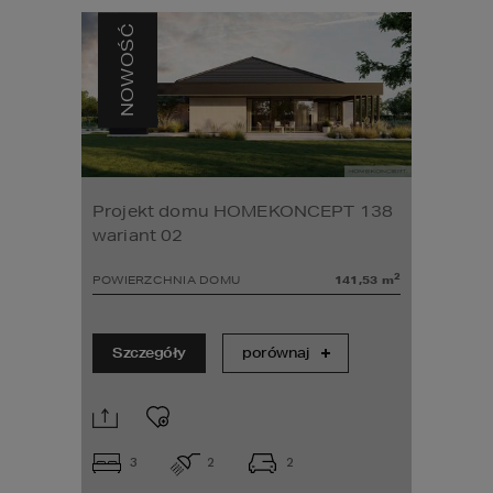
NOWOŚĆ
Projekt domu HOMEKONCEPT 138
wariant 02
2
POWIERZCHNIA DOMU
141,53
m
Szczegóły
porównaj
3
2
2