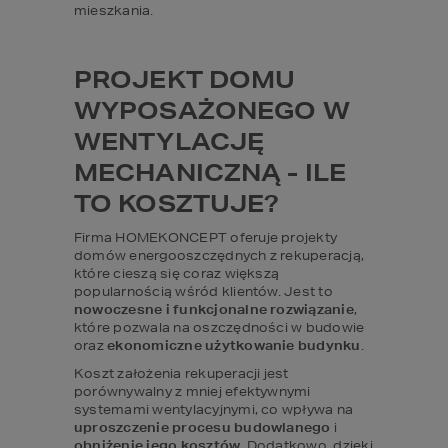
mieszkania.
PROJEKT DOMU 
WYPOSAŻONEGO W 
WENTYLACJĘ 
MECHANICZNĄ - ILE 
TO KOSZTUJE?
Firma HOMEKONCEPT oferuje projekty 
domów energooszczędnych z rekuperacją, 
które cieszą się coraz większą 
popularnością wśród klientów. Jest to 
nowoczesne i funkcjonalne rozwiązanie
, 
które pozwala na oszczędności w budowie 
oraz 
ekonomiczne użytkowanie budynku
.
Koszt założenia rekuperacji jest 
porównywalny z mniej efektywnymi 
systemami wentylacyjnymi, co wpływa na 
uproszczenie procesu budowlanego
 i 
obniżenie jego kosztów
. Dodatkowo, dzięki 