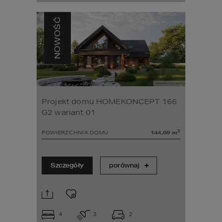
NOWOŚĆ
Projekt domu HOMEKONCEPT 166
G2 wariant 01
2
POWIERZCHNIA DOMU
144,00
m
Szczegóły
porównaj
4
3
2