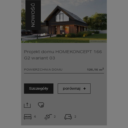
NOWOŚĆ
Projekt domu HOMEKONCEPT 166
G2 wariant 03
2
POWIERZCHNIA DOMU
126,16
m
Szczegóły
porównaj
4
2
2