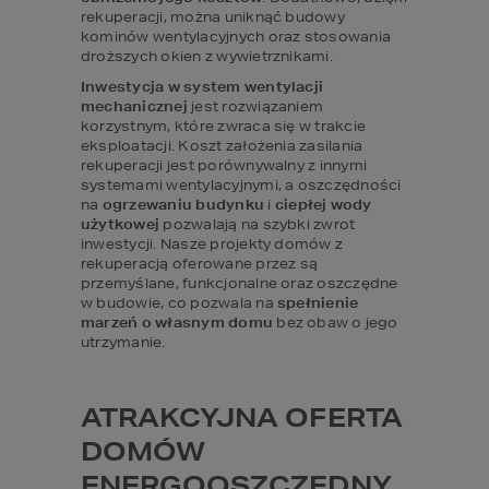
rekuperacji, można uniknąć budowy 
kominów wentylacyjnych oraz stosowania 
droższych okien z wywietrznikami.
Inwestycja w system wentylacji 
mechanicznej
 jest rozwiązaniem 
korzystnym, które zwraca się w trakcie 
eksploatacji. Koszt założenia zasilania 
rekuperacji jest porównywalny z innymi 
systemami wentylacyjnymi, a oszczędności 
na 
ogrzewaniu budynku
 i 
ciepłej wody 
użytkowej
 pozwalają na szybki zwrot 
inwestycji. Nasze projekty domów z 
rekuperacją oferowane przez są 
przemyślane, funkcjonalne oraz oszczędne 
w budowie, co pozwala na 
spełnienie 
marzeń o własnym domu
 bez obaw o jego 
utrzymanie.
ATRAKCYJNA OFERTA 
DOMÓW 
ENERGOOSZCZĘDNY