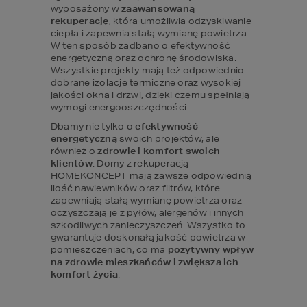
wyposażony w 
zaawansowaną 
rekuperację
, która umożliwia odzyskiwanie 
ciepła i zapewnia stałą wymianę powietrza. 
W ten sposób zadbano o efektywność 
energetyczną oraz ochronę środowiska. 
Wszystkie projekty mają też odpowiednio 
dobrane izolacje termiczne oraz wysokiej 
jakości okna i drzwi, dzięki czemu spełniają 
wymogi energooszczędności.
Dbamy nie tylko o 
efektywność 
energetyczną
 swoich projektów, ale 
również o 
zdrowie i komfort swoich 
klientów
. Domy z rekuperacją 
HOMEKONCEPT mają zawsze odpowiednią 
ilość nawiewników oraz filtrów, które 
zapewniają stałą wymianę powietrza oraz 
oczyszczają je z pyłów, alergenów i innych 
szkodliwych zanieczyszczeń. Wszystko to 
gwarantuje doskonałą jakość powietrza w 
pomieszczeniach, co ma 
pozytywny wpływ 
na zdrowie mieszkańców i zwiększa ich 
komfort życia
.