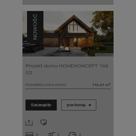
NOWOŚĆ
Projekt domu HOMEKONCEPT 166
G2
2
POWIERZCHNIA DOMU
116,27
m
Szczegóły
porównaj
3
2
2