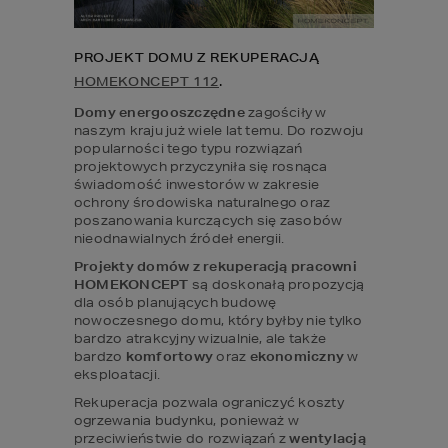
PROJEKT DOMU Z REKUPERACJĄ 
HOMEKONCEPT 112
.
Domy energooszczędne
 zagościły w 
naszym kraju już wiele lat temu. Do rozwoju 
popularności tego typu rozwiązań 
projektowych przyczyniła się rosnąca 
świadomość inwestorów w zakresie 
ochrony środowiska naturalnego oraz 
poszanowania kurczących się zasobów 
nieodnawialnych źródeł energii.
Projekty domów z rekuperacją pracowni 
HOMEKONCEPT
 są doskonałą propozycją 
dla osób planujących budowę 
nowoczesnego domu, który byłby nie tylko 
bardzo atrakcyjny wizualnie, ale także 
bardzo 
komfortowy 
oraz 
ekonomiczny 
w 
eksploatacji.
Rekuperacja pozwala ograniczyć koszty 
ogrzewania budynku, ponieważ w 
przeciwieństwie do rozwiązań z 
wentylacją 