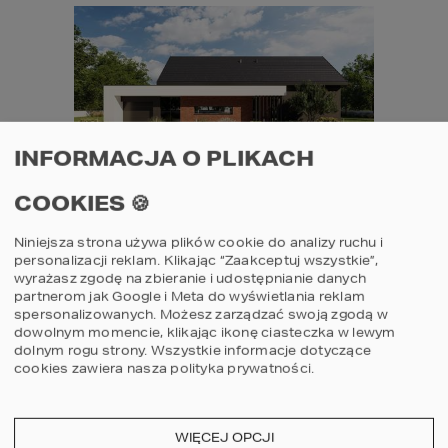
INFORMACJA O PLIKACH
Projekt domu HOMEKONCEPT 144
COOKIES 🍪
G1
Niniejsza strona używa plików cookie do analizy ruchu i
2
POWIERZCHNIA DOMU
113,08
m
personalizacji reklam. Klikając “Zaakceptuj wszystkie”,
wyrażasz zgodę na zbieranie i udostępnianie danych
partnerom jak Google i Meta do wyświetlania reklam
spersonalizowanych. Możesz zarządzać swoją zgodą w
Szczegóły
porównaj
dowolnym momencie, klikając ikonę ciasteczka w lewym
dolnym rogu strony.
Wszystkie informacje dotyczące
cookies zawiera nasza
polityka prywatności
.
3
2
1
WIĘCEJ OPCJI