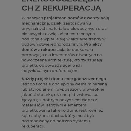
CH Z REKUPERACJĄ
W naszych 
projektach domów z wentylacją 
mechaniczną
, dzięki zastosowaniu 
oryginalnych materiałów elewacyjnych oraz 
ciekawych rozwiązań przestrzennych, 
doskonale wpisuje się w aktualne trendy w 
budownictwie jednorodzinnym. 
Projekty 
domów z rekuperacją
 to doskonała 
propozycja dla inwestorów otwartych na 
nowoczesną architekturę, którzy szukają 
projektu odpowiadającego ich 
indywidualnym preferencjom.
Każdy projekt domu energooszczędnego
jest doskonale docieplony wełną mineralną 
lub styropianem i wyposażony w wysokiej 
jakości stolarkę okienną i drzwiową, co 
łączy się z dobrym odzyskiem ciepła z 
materiałów. Istotnym elementem 
projektowania takiego domu jest również 
kąt nachylenia dachu, który musi być 
dostosowany do potrzeb systemu 
rekuperacji.