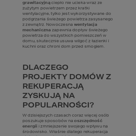
grawitacyjną
 ciepło nie ucieka wraz ze 
zużytym powietrzem przez kratki 
wentylacyjne, tylko jest wykorzystywane do 
podgrzania świeżego powietrza zasysanego 
z zewnątrz. Nowoczesna 
wentylacja 
mechaniczna
 zapewnia dopływ świeżego 
powietrza do wszystkich pomieszczeń w 
domu, skutecznie usuwa wilgoć z łazienki i 
kuchni oraz chroni dom przed smogiem.
DLACZEGO 
PROJEKTY DOMÓW Z 
REKUPERACJĄ 
ZYSKUJĄ NA 
POPULARNOŚCI?
W dzisiejszych czasach coraz więcej osób 
poszukuje sposobów na 
oszczędność 
energii
 i zmniejszenie swojego wpływu na 
środowisko. Właśnie dlatego rekuperacja 