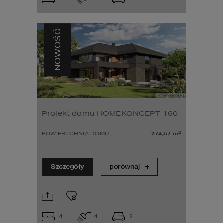
NOWOŚĆ
Projekt domu HOMEKONCEPT 160
2
POWIERZCHNIA DOMU
274,57
m
Szczegóły
porównaj
4
4
2