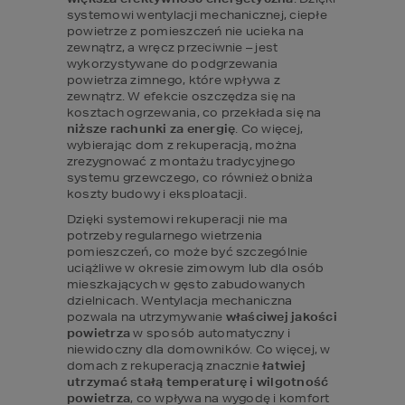
systemowi wentylacji mechanicznej, ciepłe 
powietrze z pomieszczeń nie ucieka na 
zewnątrz, a wręcz przeciwnie – jest 
wykorzystywane do podgrzewania 
powietrza zimnego, które wpływa z 
zewnątrz. W efekcie oszczędza się na 
kosztach ogrzewania, co przekłada się na 
niższe rachunki za energię
. Co więcej, 
wybierając dom z rekuperacją, można 
zrezygnować z montażu tradycyjnego 
systemu grzewczego, co również obniża 
koszty budowy i eksploatacji.
Dzięki systemowi rekuperacji nie ma 
potrzeby regularnego wietrzenia 
pomieszczeń, co może być szczególnie 
uciążliwe w okresie zimowym lub dla osób 
mieszkających w gęsto zabudowanych 
dzielnicach. Wentylacja mechaniczna 
pozwala na utrzymywanie 
właściwej jakości 
powietrza
 w sposób automatyczny i 
niewidoczny dla domowników. Co więcej, w 
domach z rekuperacją znacznie
 łatwiej 
utrzymać stałą temperaturę i wilgotność 
powietrza
, co wpływa na wygodę i komfort 