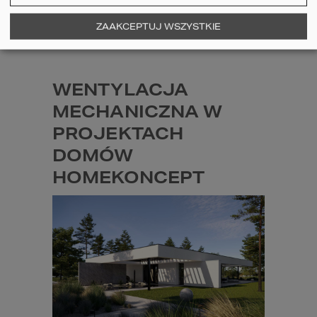
ZAAKCEPTUJ WSZYSTKIE
1
2
3
...
13
WENTYLACJA 
MECHANICZNA W 
PROJEKTACH 
DOMÓW 
HOMEKONCEPT