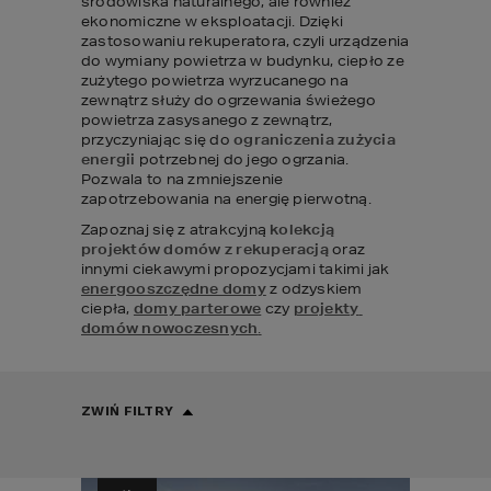
środowiska naturalnego, ale również 
ekonomiczne w eksploatacji. Dzięki 
zastosowaniu rekuperatora, czyli urządzenia 
do wymiany powietrza w budynku, ciepło ze 
zużytego powietrza wyrzucanego na 
zewnątrz służy do ogrzewania świeżego 
powietrza zasysanego z zewnątrz, 
przyczyniając się do 
ograniczenia zużycia 
energii
 potrzebnej do jego ogrzania. 
Pozwala to na zmniejszenie 
zapotrzebowania na energię pierwotną.
Zapoznaj się z atrakcyjną 
kolekcją 
projektów domów z rekuperacją
 oraz 
innymi ciekawymi propozycjami takimi jak 
energooszczędne domy
 z odzyskiem 
ciepła, 
domy parterowe
 czy 
projekty 
domów nowoczesnych
.
ZWIŃ FILTRY