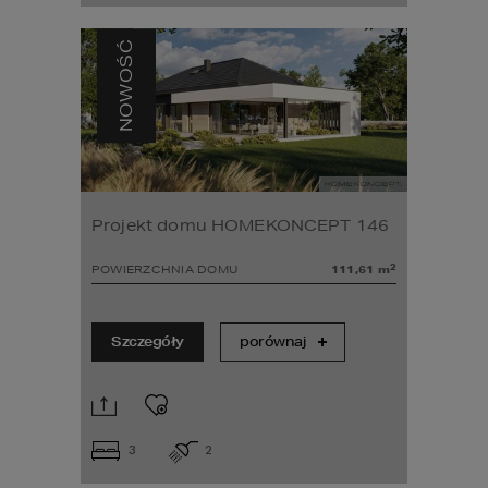
NOWOŚĆ
Projekt domu HOMEKONCEPT 146
2
POWIERZCHNIA DOMU
111,61
m
Szczegóły
porównaj
3
2