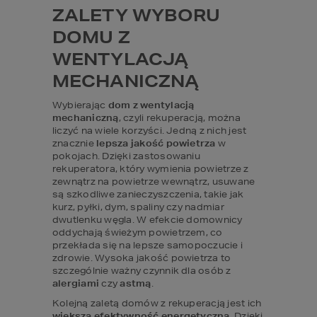
ZALETY WYBORU 
DOMU Z 
WENTYLACJĄ 
MECHANICZNĄ
Wybierając 
dom z wentylacją 
mechaniczną
, czyli rekuperacją, można 
liczyć na wiele korzyści. Jedną z nich jest 
znacznie 
lepsza jakość powietrza
 w 
pokojach. Dzięki zastosowaniu 
rekuperatora, który wymienia powietrze z 
zewnątrz na powietrze wewnątrz, usuwane 
są szkodliwe zanieczyszczenia, takie jak 
kurz, pyłki, dym, spaliny czy nadmiar 
dwutlenku węgla. W efekcie domownicy 
oddychają świeżym powietrzem, co 
przekłada się na lepsze samopoczucie i 
zdrowie. Wysoka jakość powietrza to 
szczególnie ważny czynnik dla osób z 
alergiami 
czy 
astmą
.
Kolejną zaletą domów z rekuperacją jest ich 
większa efektywność energetyczna
. Dzięki 