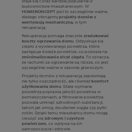
staje się coraz bardziej popularna w 
budownictwie mieszkaniowym. W 
HOMEKONCEPT 
jest to szczególnie ważne, 
dlatego oferujemy 
projekty domów z 
wentylacją mechaniczną
, w tym 
rekuperacją.
Rekuperacja pomaga znacznie 
zredukować 
koszty ogrzewania domu
. Odzyskuje się 
ciepło z wywiewanego powietrza, które 
zastępuje świeże powietrze, co pozwala na 
zminimalizowanie strat ciepła
. To oznacza, 
że rachunki za ogrzewanie są niższe, co jest 
szczególnie ważne w sezonie grzewczym.
Projekty domów z rekuperacją zapewniają 
nie tylko oszczędność, ale również 
komfort 
użytkowania domu
. Stała wymiana 
powietrza poprawia jakość powietrza w 
pomieszczeniach, a filtrowanie powietrza 
pozwala uniknąć szkodliwych substancji, 
takich jak smog, dwutlenek węgla czy pyłki 
roślin. Dzięki temu mieszkańcy domu mogą 
cieszyć się 
zdrowym i czystym 
powietrzem
, co wpływa na ich 
samopoczucie i zdrowie.