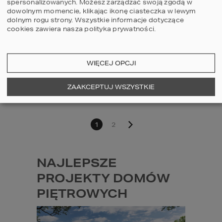
spersonalizowanych. Możesz zarządzać swoją zgodą w
POWIERZCHNIA DOMU
117,40
m
dowolnym momencie, klikając ikonę ciasteczka w lewym
dolnym rogu strony.
Wszystkie informacje dotyczące
cookies zawiera nasza
polityka prywatności
.
Szczegóły
porównaj
WIĘCEJ OPCJI
3
2
2
ZAAKCEPTUJ WSZYSTKIE
1
2
NAJLEPSZE 
PROJEKTY DOMÓW 
PIĘTROWYCH