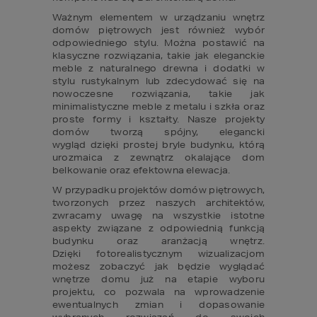
Ważnym elementem w urządzaniu wnętrz 
domów piętrowych jest również wybór 
odpowiedniego stylu. Można postawić na 
klasyczne rozwiązania, takie jak eleganckie 
meble z naturalnego drewna i dodatki w 
stylu rustykalnym lub zdecydować się na 
nowoczesne rozwiązania, takie jak 
minimalistyczne meble z metalu i szkła oraz 
proste formy i kształty. Nasze projekty 
domów tworzą spójny, elegancki 
wygląd dzięki prostej bryle budynku, którą 
urozmaica z zewnątrz okalające dom 
belkowanie oraz efektowna elewacja.
W przypadku projektów domów piętrowych, 
tworzonych przez naszych architektów, 
zwracamy uwagę na wszystkie istotne 
aspekty związane z odpowiednią funkcją 
budynku oraz aranżacją wnętrz. 
Dzięki fotorealistycznym wizualizacjom 
możesz zobaczyć jak będzie wyglądać 
wnętrze domu już na etapie wyboru 
projektu, co pozwala na wprowadzenie 
ewentualnych zmian i dopasowanie 