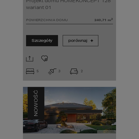
Projekt domu HOMEKONCEPT 128
wariant 01
2
POWIERZCHNIA DOMU
240,71
m
Szczegóły
porównaj
5
3
2
NOWOŚĆ