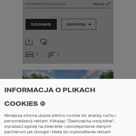
2
POWIERZCHNIA DOMU
155,62
m
Szczegóły
porównaj
4
3
INFORMACJA O PLIKACH
COOKIES 🍪
Niniejsza strona używa plików cookie do analizy ruchu i
personalizacji reklam. Klikając “Zaakceptuj wszystkie”,
Projekt domu HOMEKONCEPT 76 D
wyrażasz zgodę na zbieranie i udostępnianie danych
partnerom jak Google i Meta do wyświetlania reklam
2