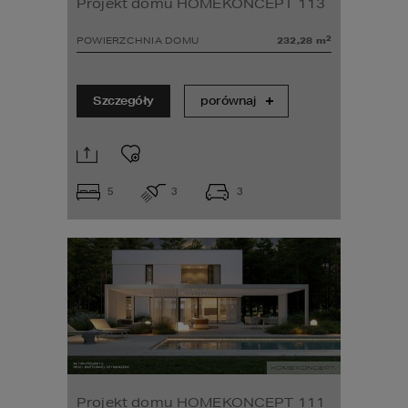
Projekt domu HOMEKONCEPT 113
2
POWIERZCHNIA DOMU
232,28
m
Szczegóły
porównaj
5
3
3
Projekt domu HOMEKONCEPT 111