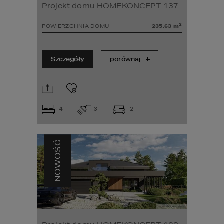
Projekt domu HOMEKONCEPT 137
2
POWIERZCHNIA DOMU
235,63
m
Szczegóły
porównaj
4
3
2
NOWOŚĆ