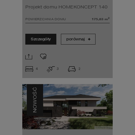
Projekt domu HOMEKONCEPT 140
2
POWIERZCHNIA DOMU
175,83
m
Szczegóły
porównaj
4
3
2
NOWOŚĆ