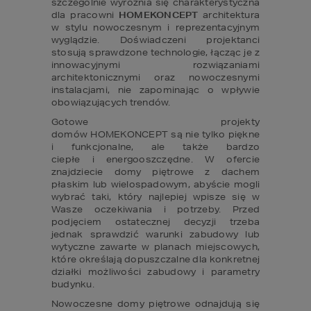
szczególnie wyróżnia się charakterystyczna 
dla pracowni 
HOMEKONCEPT
 architektura 
w stylu nowoczesnym i reprezentacyjnym 
wyglądzie. Doświadczeni projektanci 
stosują sprawdzone technologie, łącząc je z 
innowacyjnymi rozwiązaniami 
architektonicznymi oraz nowoczesnymi 
instalacjami, nie zapominając o wpływie 
obowiązujących trendów.
Gotowe projekty 
domów HOMEKONCEPT są nie tylko piękne 
i funkcjonalne, ale także bardzo 
ciepłe i energooszczędne. W ofercie 
znajdziecie domy piętrowe z dachem 
płaskim lub wielospadowym, abyście mogli 
wybrać taki, który najlepiej wpisze się w 
Wasze oczekiwania i potrzeby. Przed 
podjęciem ostatecznej decyzji trzeba 
jednak sprawdzić warunki zabudowy lub 
wytyczne zawarte w planach miejscowych, 
które określają dopuszczalne dla konkretnej 
działki możliwości zabudowy i parametry 
budynku.
Nowoczesne domy piętrowe odnajdują się 