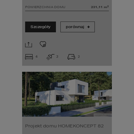
2
POWIERZCHNIA DOMU
231,11
m
Szczegóły
porównaj
4
3
2
Projekt domu HOMEKONCEPT 82