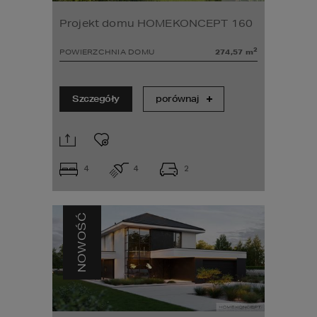
Projekt domu HOMEKONCEPT 160
2
POWIERZCHNIA DOMU
274,57
m
Szczegóły
porównaj
4
4
2
NOWOŚĆ