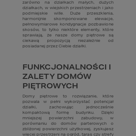
zarówno na działkach małych, dużych 
działkach, w wiejskich przestrzeniach i jako 
podmiejskie wille. Duże przeszklenia, 
harmonijnie skomponowane elewacje, 
pełnowymiarowe kondygnacje pozbawione 
skosów, to tylko niektóre elementy, które 
sprawiają, że nasze domy piętrowe są 
ciekawą propozycją niezależnie od 
posiadanej przez Ciebie działki.
FUNKCJONALNOŚCI I 
ZALETY DOMÓW 
PIĘTROWYCH
Domy piętrowe to rozwiązanie, które 
pozwala w pełni wykorzystać potencjał 
działki, zachowując jednocześnie 
kompaktową formę budynku. Dzięki 
mniejszej powierzchni zabudowy, w 
porównaniu do domów parterowych o 
zbliżonej powierzchni użytkowej, zyskujesz 
więcej przestrzeni na ogród, taras czy strefy 