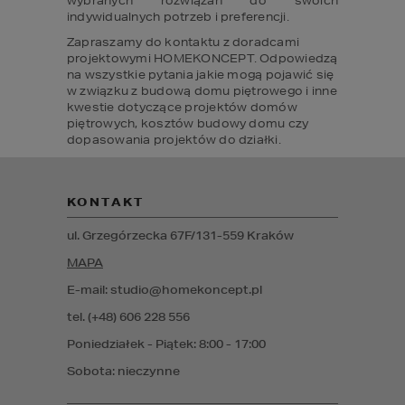
wybranych rozwiązań do swoich 
indywidualnych potrzeb i preferencji.
Zapraszamy do kontaktu z doradcami 
projektowymi HOMEKONCEPT. Odpowiedzą 
na wszystkie pytania jakie mogą pojawić się 
w związku z budową domu piętrowego i inne 
kwestie dotyczące projektów domów 
piętrowych, kosztów budowy domu czy 
dopasowania projektów do działki.
KONTAKT
ul. Grzegórzecka 67F/1
31-559
Kraków
MAPA
E-mail: studio@homekoncept.pl
tel. (+48) 606 228 556
Poniedziałek - Piątek: 8:00 - 17:00
Sobota: nieczynne