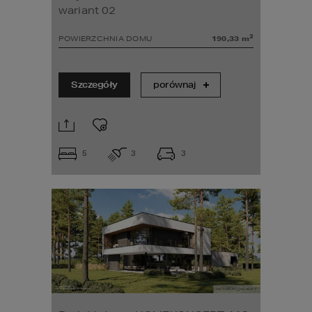
wariant 02
2
POWIERZCHNIA DOMU
190,33
m
Szczegóły
porównaj
5
3
3