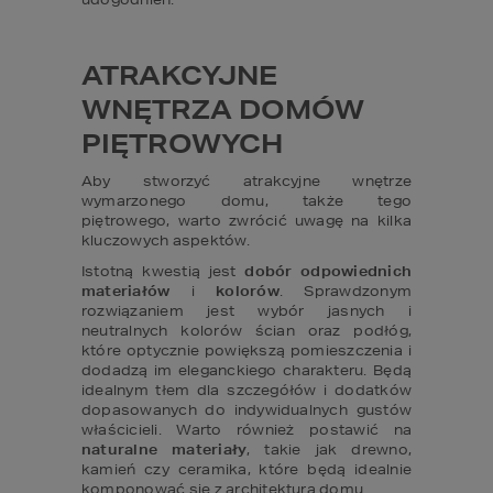
ATRAKCYJNE 
WNĘTRZA DOMÓW 
PIĘTROWYCH
Aby stworzyć atrakcyjne wnętrze 
wymarzonego domu, także tego 
piętrowego, warto zwrócić uwagę na kilka 
kluczowych aspektów.
Istotną kwestią jest 
dobór odpowiednich 
materiałów
 i 
kolorów
. Sprawdzonym 
rozwiązaniem jest wybór jasnych i 
neutralnych kolorów ścian oraz podłóg, 
które optycznie powiększą pomieszczenia i 
dodadzą im eleganckiego charakteru. Będą 
idealnym tłem dla szczegółów i dodatków 
dopasowanych do indywidualnych gustów 
właścicieli. Warto również postawić na 
naturalne
materiały
, takie jak drewno, 
kamień czy ceramika, które będą idealnie 
komponować się z architekturą domu.