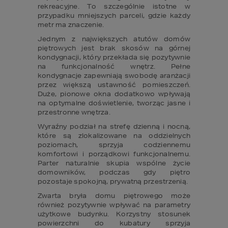
rekreacyjne. To szczególnie istotne w 
przypadku mniejszych parceli, gdzie każdy 
metr ma znaczenie.
Jednym z największych atutów domów 
piętrowych jest brak skosów na górnej 
kondygnacji, który przekłada się pozytywnie 
na funkcjonalność wnętrz. Pełne 
kondygnacje zapewniają swobodę aranżacji 
przez większą ustawność pomieszczeń. 
Duże, pionowe okna dodatkowo wpływają 
na optymalne doświetlenie, tworząc jasne i 
przestronne wnętrza.
Wyraźny podział na strefę dzienną i nocną, 
które są zlokalizowane na oddzielnych 
poziomach, sprzyja codziennemu 
komfortowi i porządkowi funkcjonalnemu. 
Parter naturalnie skupia wspólne życie 
domowników, podczas gdy piętro 
pozostaje spokojną, prywatną przestrzenią. 
Zwarta bryła domu piętrowego może 
również pozytywnie wpływać na parametry 
użytkowe budynku. Korzystny stosunek 
powierzchni do kubatury sprzyja 