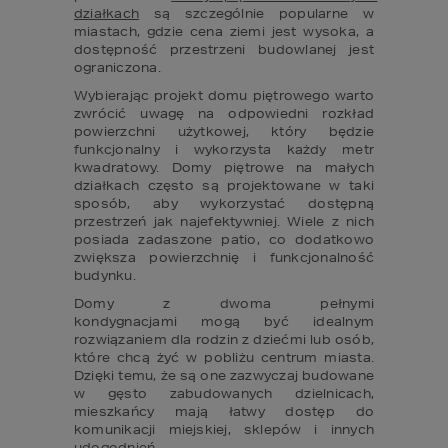
działkach
 są szczególnie popularne w 
miastach, gdzie cena ziemi jest wysoka, a 
dostępność przestrzeni budowlanej jest 
ograniczona.
Wybierając projekt domu piętrowego warto 
zwrócić uwagę na odpowiedni rozkład 
powierzchni użytkowej, który będzie  
funkcjonalny i wykorzysta każdy metr 
kwadratowy. Domy piętrowe na małych 
działkach często są projektowane w taki 
sposób, aby wykorzystać dostępną 
przestrzeń jak najefektywniej. Wiele z nich 
posiada zadaszone patio, co dodatkowo 
zwiększa powierzchnię i funkcjonalność 
budynku.
Domy z dwoma pełnymi 
kondygnacjami mogą być idealnym 
rozwiązaniem dla rodzin z dziećmi lub osób, 
które chcą żyć w pobliżu centrum miasta. 
Dzięki temu, że są one zazwyczaj budowane 
w gęsto zabudowanych dzielnicach, 
mieszkańcy mają łatwy dostęp do 
komunikacji miejskiej, sklepów i innych 
udogodnień.