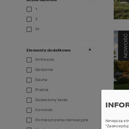
1
2
3+
NOWOŚĆ
Elementy dodatkowe
Antresola
Spiżarnia
Sauna
Pralnia
Zadaszony taras
INFO
Kominek
Pomieszczenie rekreacyjne
Niniejsza st
“Zaakceptuj