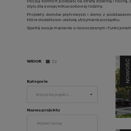
Poczuj komfort podziału na strefę dzienną i nocną, d
stylu dla swojej kilkuosobowej rodziny.  
Projekty domów piętrowych
 i 
domy z poddaszem
które dodatkowo ułatwią utrzymanie porządku. 
Spełnij swoje marzenie o nowoczesnym i funkcjona
NOWOŚĆ
WIDOK
Kategorie
Nazwa projektu