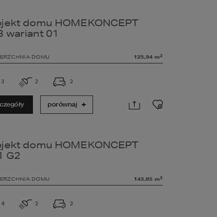
ojekt domu HOMEKONCEPT
3 wariant 01
2
ERZCHNIA DOMU
125,94
m
3
2
2
czegóły
porównaj
ojekt domu HOMEKONCEPT
1 G2
2
ERZCHNIA DOMU
143,85
m
4
2
2