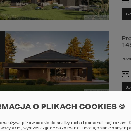
Sz
Pr
14
POWI
Sz
RMACJA O PLIKACH COOKIES 🍪
Pr
14
rona używa plików cookie do analizy ruchu i personalizacji reklam. K
 wszystkie”, wyrażasz zgodę na zbieranie i udostępnianie danych 