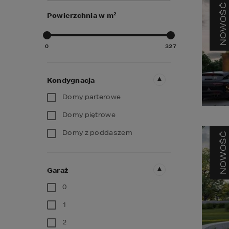
NOWOŚĆ
2
Powierzchnia w m
0
327
Kondygnacja
Domy parterowe
Domy piętrowe
Domy z poddaszem
NOWOŚĆ
Garaż
0
1
2