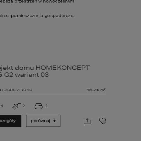
jlepszą przestrzeń w nowoczesnym 
alnie, pomieszczenia gospodarcze, 
ojekt domu HOMEKONCEPT
6 G2 wariant 03
2
ERZCHNIA DOMU
126,16
m
4
2
2
czegóły
porównaj