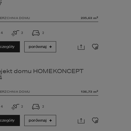
7
2
ERZCHNIA DOMU
235,63
m
4
3
2
czegóły
porównaj
ojekt domu HOMEKONCEPT
4
2
ERZCHNIA DOMU
136,73
m
4
2
2
czegóły
porównaj