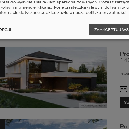
POWI
i Meta do wyświetlania reklam spersonalizowanych. Możesz zarząd
olnym momencie, klikając ikonę ciasteczka w lewym dolnym rogu 
nformacje dotyczące cookies zawiera nasza
polityka prywatności
.
OPCJI
ZAAKCEPTUJ WS
Sz
Pr
14
POWI
Sz
Pr