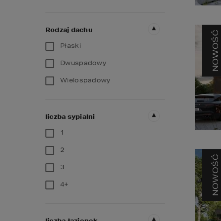
Rodzaj dachu
NOWOŚĆ
Płaski
Dwuspadowy
Wielospadowy
liczba sypialni
1
2
NOWOŚĆ
3
4+
liczba łazienek