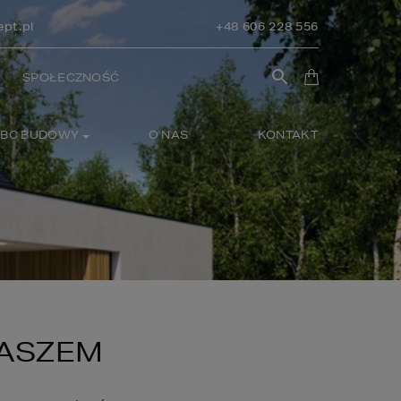
pt.pl
+48 606 228 556
SPOŁECZNOŚĆ
BC BUDOWY
O NAS
KONTAKT
DASZEM