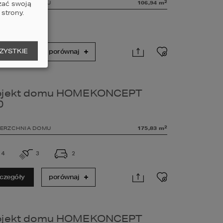
2
ERZCHNIA DOMU
106,94
m
zać swoją
strony.
3
2
ZYSTKIE
czegóły
porównaj
ojekt domu HOMEKONCEPT
0
2
ERZCHNIA DOMU
175,83
m
4
3
2
czegóły
porównaj
ojekt domu HOMEKONCEPT