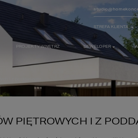
studio@homekonce
STREFA KLIENTA
PROJEKTY WNĘTRZ
DEWELOPER
A
ych i z poddaszem
W PIĘTROWYCH I Z POD