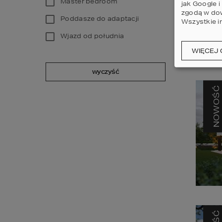
Master bedroom
jak Google 
zgodą w dow
Poddasze do adaptacji
Wszystkie i
Wjazd od południa
WIĘCEJ 
wyczyść
NOWOŚĆ