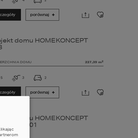
czegóły
porównaj
ojekt domu HOMEKONCEPT
8
2
ERZCHNIA DOMU
227,39
m
5
3
2
czegóły
porównaj
ojekt domu HOMEKONCEPT
4 wariant 01
likając
partnerom