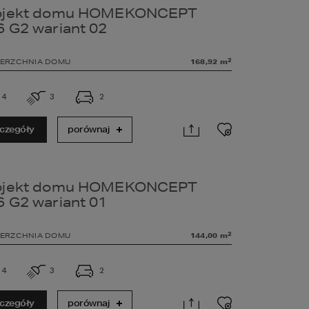
ojekt domu HOMEKONCEPT
6 G2 wariant 02
2
ERZCHNIA DOMU
168,92
m
4
3
2
czegóły
porównaj
ojekt domu HOMEKONCEPT
6 G2 wariant 01
2
ERZCHNIA DOMU
144,00
m
4
3
2
czegóły
porównaj