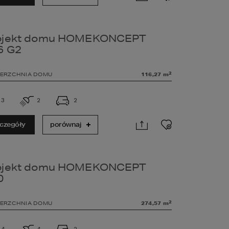
ojekt domu HOMEKONCEPT
6 G2
2
ERZCHNIA DOMU
116,27
m
3
2
2
czegóły
porównaj
ojekt domu HOMEKONCEPT
0
2
ERZCHNIA DOMU
274,57
m
4
4
2