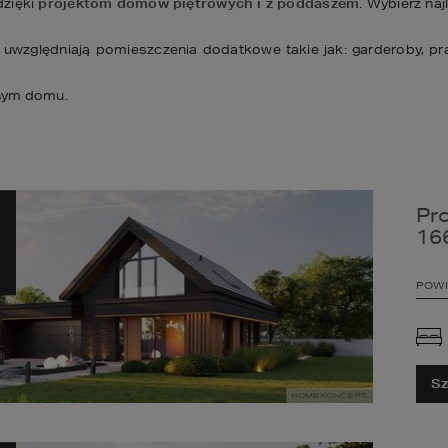
zięki 
projektom domów piętrowych i z poddaszem
. Wybierz na
 uwzględniają pomieszczenia dodatkowe takie jak: garderoby, pr
lnym domu.
Pr
16
POWI
Sz