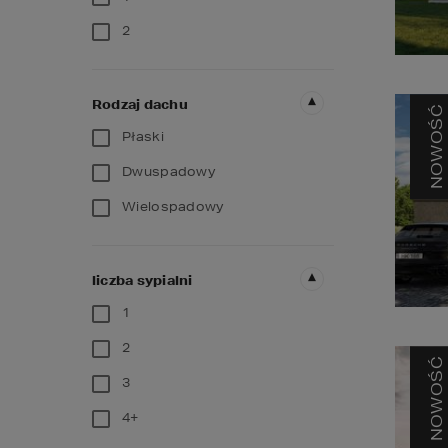
2
Rodzaj dachu
NOWOŚĆ
Płaski
Dwuspadowy
Wielospadowy
liczba sypialni
1
2
NOWOŚĆ
3
4+