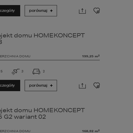
czegóły
porównaj
ojekt domu HOMEKONCEPT
8
2
ERZCHNIA DOMU
199,25
m
5
3
2
czegóły
porównaj
ojekt domu HOMEKONCEPT
6 G2 wariant 02
2
ERZCHNIA DOMU
168,92
m