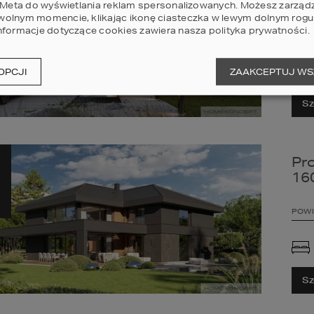
16
i Meta do wyświetlania reklam spersonalizowanych. Możesz zarząd
olnym momencie, klikając ikonę ciasteczka w lewym dolnym rogu 
nformacje dotyczące cookies zawiera nasza
polityka prywatności
.
POWI
OPCJI
ZAAKCEPTUJ WS
Sz
Pr
16
POWI
Sz