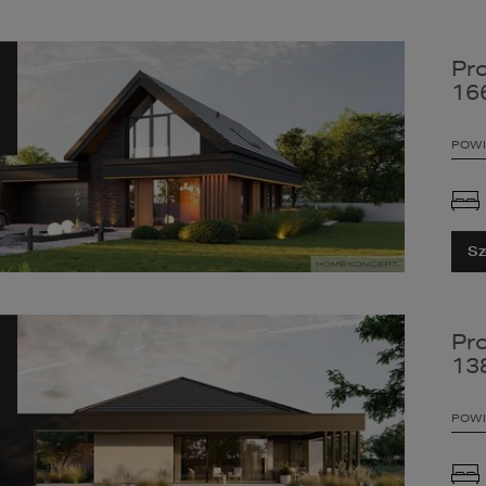
Pr
16
POWI
Sz
Pr
13
POWI