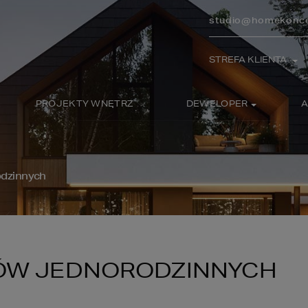
studio@homekonce
STREFA KLIENTA
PROJEKTY WNĘTRZ
DEWELOPER
A
odzinnych
ÓW JEDNORODZINNYCH