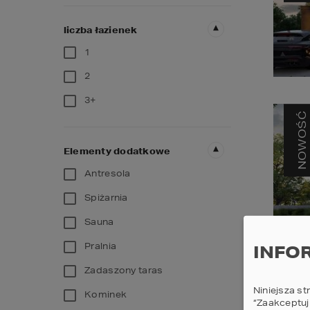
liczba łazienek
1
2
3+
NOWOŚĆ
Elementy dodatkowe
Antresola
Spiżarnia
Sauna
Pralnia
INFO
Zadaszony taras
Niniejsza st
Kominek
“Zaakceptuj