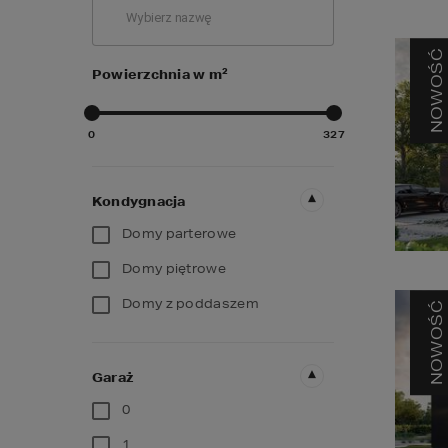
NOWOŚĆ
2
Powierzchnia w m
0
327
Kondygnacja
Domy parterowe
Domy piętrowe
Domy z poddaszem
NOWOŚĆ
Garaż
0
1