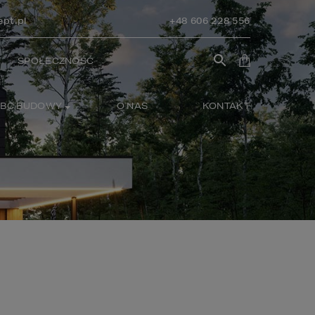
pt.pl
+48 606 228 556
SPOŁECZNOŚĆ
BC BUDOWY
O NAS
KONTAKT