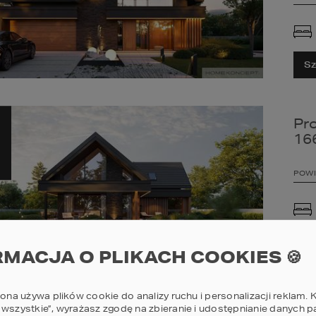
Sz
Pr
16
POWI
Sz
RMACJA O PLIKACH COOKIES 🍪
rona używa plików cookie do analizy ruchu i personalizacji reklam. K
Pr
 wszystkie”, wyrażasz zgodę na zbieranie i udostępnianie danych 