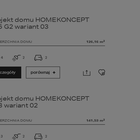
ojekt domu HOMEKONCEPT
6 G2 wariant 03
2
ERZCHNIA DOMU
126,16
m
4
2
2
czegóły
porównaj
ojekt domu HOMEKONCEPT
8 wariant 02
2
ERZCHNIA DOMU
141,53
m
3
2
2