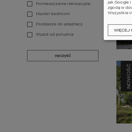
NOWOŚĆ
jak Google 
Pomieszczenie rekreacyjne
zgodą w dow
Wszystkie i
Master bedroom
Poddasze do adaptacji
WIĘCEJ 
Wjazd od południa
wyczyść
NOWOŚĆ