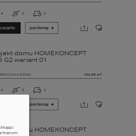
4
3
2
czegóły
porównaj
ojekt domu HOMEKONCEPT
6 G2 wariant 01
2
ERZCHNIA DOMU
144,00
m
4
3
2
czegóły
porównaj
likając
ojekt domu HOMEKONCEPT
partnerom