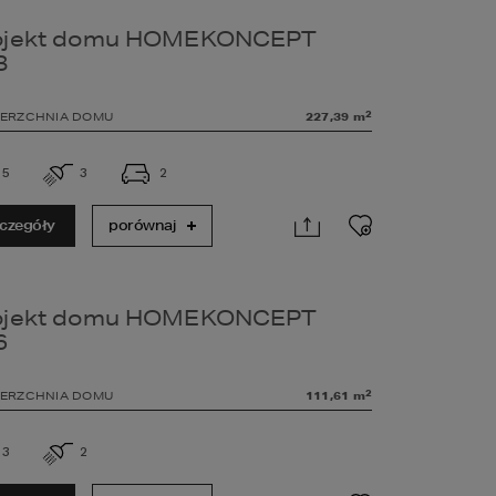
ojekt domu HOMEKONCEPT
8
2
ERZCHNIA DOMU
227,39
m
5
3
2
czegóły
porównaj
ojekt domu HOMEKONCEPT
6
2
ERZCHNIA DOMU
111,61
m
3
2