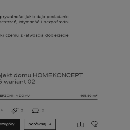
ywatności jakie daje posiadanie 
strzeń, intymność i bezpośredni 
i czemu z łatwością dobierzecie 
ojekt domu HOMEKONCEPT
6 wariant 02
2
ERZCHNIA DOMU
165,80
m
4
2
2
czegóły
porównaj