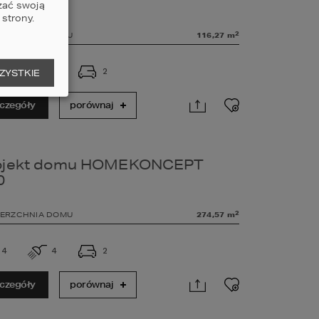
6 G2
zać swoją
strony.
2
ERZCHNIA DOMU
116,27
m
3
2
2
ZYSTKIE
czegóły
porównaj
ojekt domu HOMEKONCEPT
0
2
ERZCHNIA DOMU
274,57
m
4
4
2
czegóły
porównaj