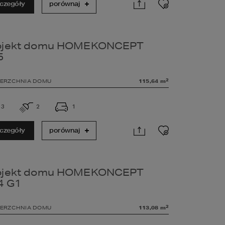
czegóły
porównaj
ojekt domu HOMEKONCEPT
5
2
ERZCHNIA DOMU
115,64
m
3
2
1
czegóły
porównaj
ojekt domu HOMEKONCEPT
4 G1
2
ERZCHNIA DOMU
113,08
m