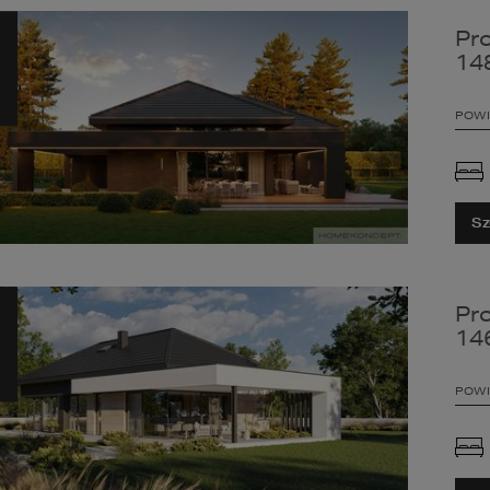
Pr
14
POWI
Sz
Pr
14
POWI