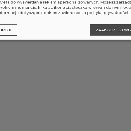
i Meta do wyświetlania reklam spersonalizowanych. Możesz zarząd
olnym momencie, klikając ikonę ciasteczka w lewym dolnym rogu 
nformacje dotyczące cookies zawiera nasza
polityka prywatności
.
Pr
13
OPCJI
ZAAKCEPTUJ WS
POWI
Sz
Pr
13
POWI