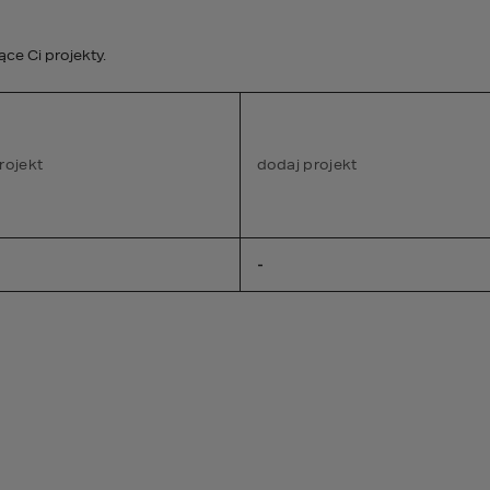
studio@homekonce
e Ci projekty.
STREFA KLIENTA
rojekt
PROJEKTY WNĘTRZ
dodaj projekt
DEWELOPER
A
-
nie
W 4 SYPIALNIE