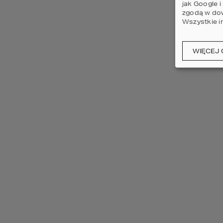
jak Google 
wyczyść
zgodą w dow
Wszystkie i
NOWOŚĆ
WIĘCEJ 