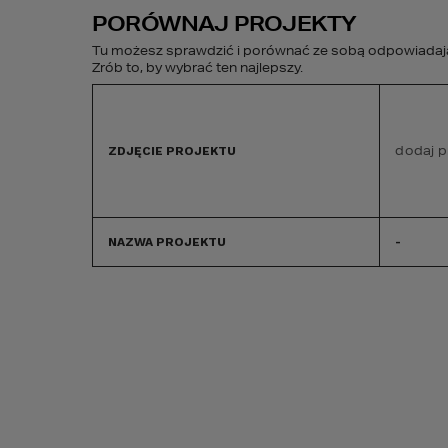
PORÓWNAJ PROJEKTY
Tu możesz sprawdzić i porównać ze sobą odpowiadając
Zrób to, by wybrać ten najlepszy.
PROJEKTY DOMÓW
BUDOWA DOMU
dodaj p
ZDJĘCIE PROJEKTU
GOTOWYCH
NAZWA PROJEKTU
-
Projekty domów
Projekty domów 4 sypial
PROJEKTY DOMÓ