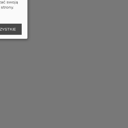
zać swoją
strony.
ojekt domu HOMEKONCEPT
7
ZYSTKIE
2
ERZCHNIA DOMU
235,63
m
4
3
2
czegóły
porównaj
ojekt domu HOMEKONCEPT
4
2
ERZCHNIA DOMU
136,73
m
4
2
2