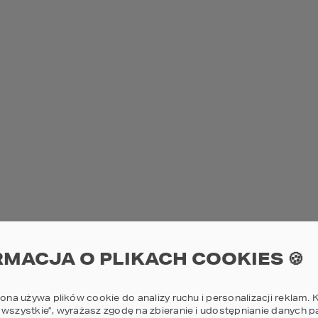
Pr
14
POWI
Sz
Pr
14
POWI
RMACJA O PLIKACH COOKIES 🍪
rona używa plików cookie do analizy ruchu i personalizacji reklam. K
Sz
 wszystkie”, wyrażasz zgodę na zbieranie i udostępnianie danych 