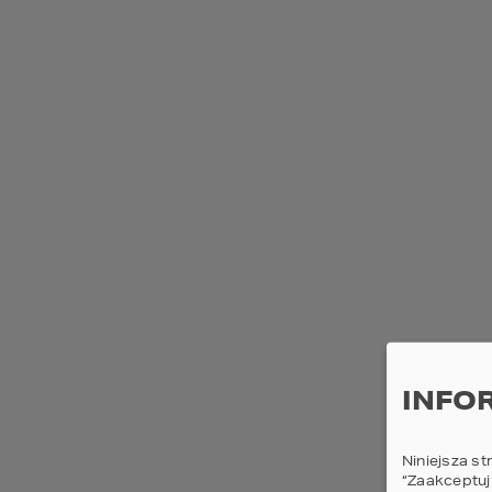
Elementy dodatkowe
Antresola
Spiżarnia
Sauna
Pralnia
Zadaszony taras
NOWOŚĆ
Kominek
Pomieszczenie rekreacyjne
Master bedroom
INFO
Poddasze do adaptacji
Wjazd od południa
Niniejsza st
“Zaakceptuj