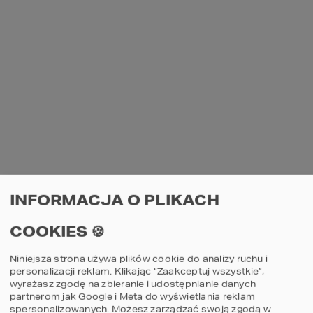
PROJEKT DOMU 140 M2 
HOMEKONCEPT 
117 G2 WARIANT 02.
INFORMACJA O PLIKACH
Po tym, jak odpowiemy sobie na wszystkie 
pytania i wątpliwości i wybierzemy, ten 
COOKIES 🍪
wymarzony i wyśniony projekt, musimy 
zająć się przepisami prawa. Pierwszym 
zadaniem, jakie przed nami stanie po 
Niniejsza strona używa plików cookie do analizy ruchu i
wyborze odpowiedniego gotowego 
personalizacji reklam. Klikając “Zaakceptuj wszystkie”,
projektu, będzie dostosowanie go do 
wyrażasz zgodę na zbieranie i udostępnianie danych
swoich najbardziej indywidualnych potrzeb. 
partnerom jak Google i Meta do wyświetlania reklam
Później kolejno będziemy musieli wspólnie z 
spersonalizowanych. Możesz zarządzać swoją zgodą w