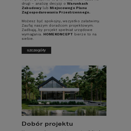
3
drugi – analizę decyzji o
Warunkach
Zabudowy
lub
Miejscowego Planu
DODATKOWE INFORMACJE:
Zagospodarowania Przestrzennego.
Możesz być spokojny, wszystko załatwimy.
Zaufaj naszym doradcom projektowym.
RZUTY
Zadbają, by projekt spełniał urzędowe
wymagania.
HOMEKONCEPT
bierze to na
siebie.
DANE TECHNICZNE
szczegóły
KOSZTORYS
DODATKI
DO POBRANIA
OPIS
Dobór projektu