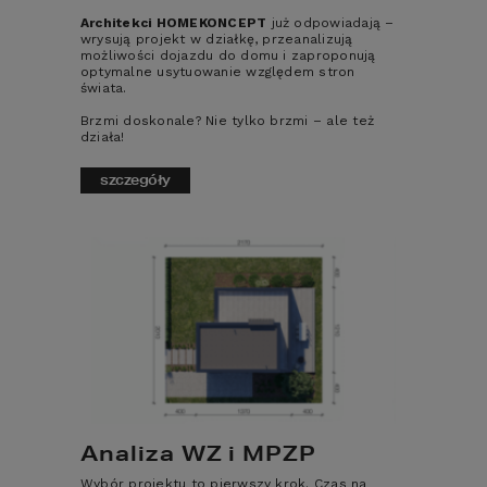
Architekci HOMEKONCEPT
już odpowiadają –
ZOBACZ
wrysują projekt w działkę, przeanalizują
OBRÓT 3D
możliwości dojazdu do domu i zaproponują
optymalne usytuowanie względem stron
świata.
ZOBACZ
Brzmi doskonale? Nie tylko brzmi – ale też
POWIERZCHNIA UŻYTKOWA
LUSTRZANE
działa!
ODBICIE
2
42,16
m
szczegóły
POWIERZCHNIA GARAŻU
2
42,16
m
MINIMALNE WYMIARY DZIAŁKI
17,22
x
14,45
m
CENA PROJEKTU:
1 890
zł
PRZEWIDYWANA DOSTAWA:
1-5 DNI ROBOCZYCH
porównaj
dodaj do koszyka
zapytaj
Analiza WZ i MPZP
Wybór projektu to pierwszy krok. Czas na