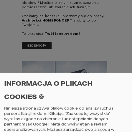
ideałowi? Myślisz o innym rozmieszczeniu
pomieszczeń lub zmianie ich funkcji?
Czekamy na kontakt i bierzemy się do pracy.
Architekci HOMEKONCEPT
zrobią to po
Twojemu.
To przecież
Twój idealny dom!
szczegóły
G 01
G 
Projekt domu
Garaż
Proje
HOMEKONCEPT G 01
HOME
INFORMACJA O PLIKACH
porównaj
por
COOKIES 🍪
3
3
Niniejsza strona używa plików cookie do analizy ruchu i
personalizacji reklam. Klikając “Zaakceptuj wszystkie”,
Wizualizacje elewacji
wyrażasz zgodę na zbieranie i udostępnianie danych
partnerom jak Google i Meta do wyświetlania reklam
Wnętrze domu spełnia Twoje oczekiwania,
spersonalizowanych. Możesz zarządzać swoją zgodą w