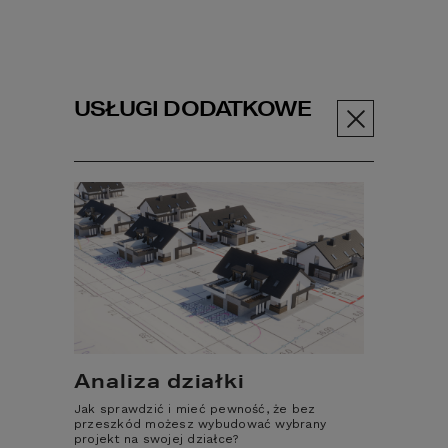
USŁUGI DODATKOWE
Menu
PROJEKT GARAŻU
G 08
Projekty domów
Garaż HOMEKONCEPT G 08
Analiza działki
Jak sprawdzić i mieć pewność, że bez
przeszkód możesz wybudować wybrany
projekt na swojej działce?