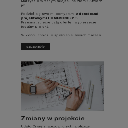
REALIZACJE
Marzysz o własnym miejscu na ziemi? Stwórz
je!
Podziel się swoimi pomysłami
z doradcami
DZIENNIK BUDOWY/FORUM
projektowymi HOMEKONCEPT
.
Przeanalizujecie całą ofertę i wybierzecie
idealny projekt.
OPINIE
W końcu chodzi o spełnienie Twoich marzeń.
szczegóły
PROJEKTY PODOBNE
Zmiany w projekcie
Udało Ci się znaleźć projekt najbliższy