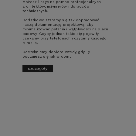
Możesz liczyć na pomoc profesjonalnych
HOMEKONCEPT G 08
HOME
architektów, inżynierów i doradców
technicznych.
Dodatkowo staramy się tak dopracować
porównaj
por
naszą dokumentację projektową, aby
minimalizować pytania i wątpliwości na placu
budowy. Gdyby jednak takie się pojawiły
3
3
czekamy przy telefonach i czytamy każdego
e-maila.
Odetchniemy dopiero wtedy, gdy Ty
poczujesz się jak w domu...
szczegóły
Dlaczego warto
kupić gotowy
projekt domu w
HOMEKONCEPT?