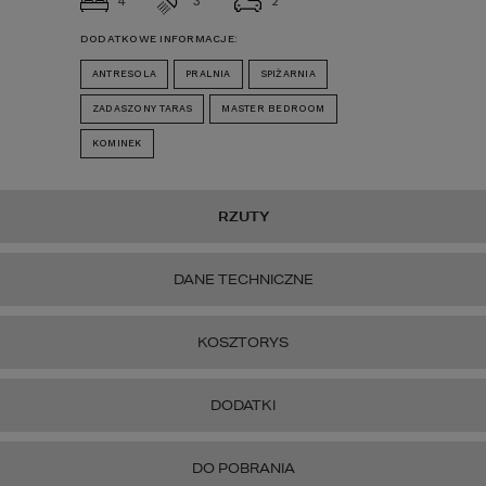
4
3
2
DODATKOWE INFORMACJE:
ANTRESOLA
PRALNIA
SPIŻARNIA
ZADASZONY TARAS
MASTER BEDROOM
KOMINEK
RZUTY
DANE TECHNICZNE
KOSZTORYS
DODATKI
DO POBRANIA