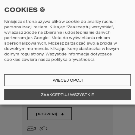
OSTATNIO OGLĄDANE
COOKIES 🍪
Niniejsza strona używa plików cookie do analizy ruchu i
personalizacji reklam. Klikając “Zaakceptuj wszystkie”,
wyrażasz zgodę na zbieranie i udostępnianie danych
partnerom jak Google i Meta do wyświetlania reklam
spersonalizowanych. Możesz zarządzać swoją zgodą w
dowolnym momencie, klikając ikonę ciasteczka w lewym
dolnym rogu strony.
Wszystkie informacje dotyczące
cookies zawiera nasza
polityka prywatności
.
81
8
WIĘCEJ OPCJI
Projekt domu
Proje
ZAAKCEPTUJ WSZYSTKIE
HOMEKONCEPT 81
HOME
porównaj
por
3
2
3