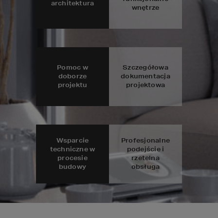
architektura
wnętrze
Pomoc w
Szczegółowa
doborze
dokumentacja
projektu
projektowa
Wsparcie
Profesjonalne
techniczne w
podejście i
procesie
rzetelna
budowy
obsługa