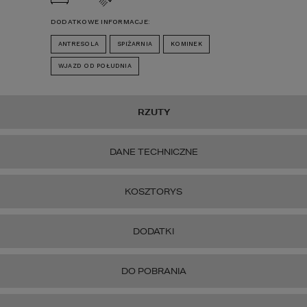
DODATKOWE INFORMACJE:
ANTRESOLA
SPIŻARNIA
KOMINEK
WJAZD OD POŁUDNIA
RZUTY
DANE TECHNICZNE
KOSZTORYS
DODATKI
DO POBRANIA