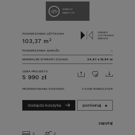
ZOBACZ
OBRÓT 3D
ZOBACZ
POWIERZCHNIA UŻYTKOWA
LUSTRZANE
ODBICIE
2
103,37
m
POWIERZCHNIA GARAŻU
-
MINIMALNE WYMIARY DZIAŁKI
24,87
x
15,94
m
CENA PROJEKTU:
5 990
zł
PRZEWIDYWANA DOSTAWA:
1-5 DNI ROBOCZYCH
porównaj
dodaj do koszyka
zapytaj
3
2