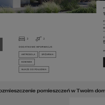
P
P
M
C
3
2
DODATKOWE INFORMACJE:
P
ANTRESOLA
SPIŻARNIA
KOMINEK
WJAZD OD POŁUDNIA
ozmieszczenie pomieszczeń w Twoim do