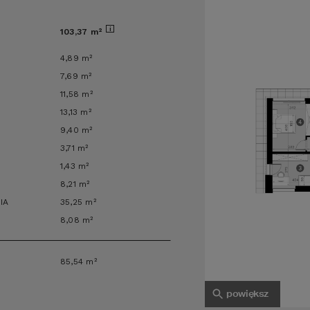
i
103,37
m
²
4,89
m
²
7,69
m
²
11,58
m
²
13,13
m
²
9,40
m
²
3,71
m
²
1,43
m
²
8,21
m
²
IA
35,25
m
²
8,08
m
²
85,54
m
²
powiększ