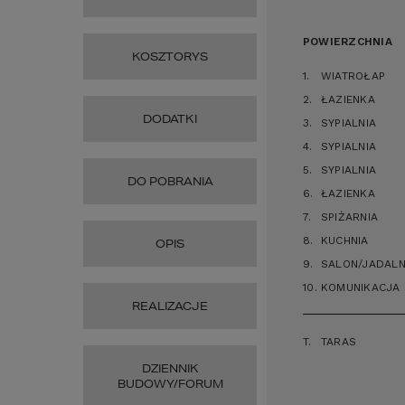
POWIERZCHNIA
KOSZTORYS
1.
WIATROŁAP
2.
ŁAZIENKA
DODATKI
3.
SYPIALNIA
4.
SYPIALNIA
5.
SYPIALNIA
DO POBRANIA
6.
ŁAZIENKA
7.
SPIŻARNIA
8.
KUCHNIA
OPIS
9.
SALON/JADALN
10.
KOMUNIKACJA
REALIZACJE
T.
TARAS
DZIENNIK
BUDOWY/FORUM