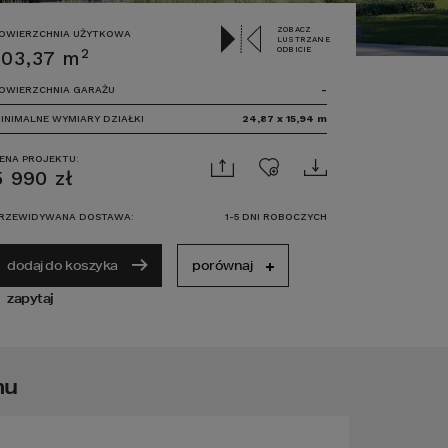
ZOBACZ
OWIERZCHNIA UŻYTKOWA
LUSTRZANE
ODBICIE
2
103,37
m
OWIERZCHNIA GARAŻU
-
INIMALNE WYMIARY DZIAŁKI
24,87
x
15,94
m
ENA PROJEKTU:
5 990
zł
RZEWIDYWANA DOSTAWA:
1-5 DNI ROBOCZYCH
dodaj do koszyka
porównaj
zapytaj
mu