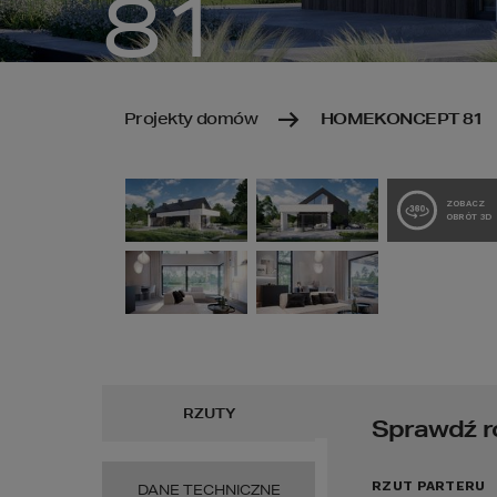
81
Projekty domów
HOMEKONCEPT 81
ZOBACZ
OBRÓT 3D
RZUTY
Sprawdź r
RZUT PARTERU
DANE TECHNICZNE