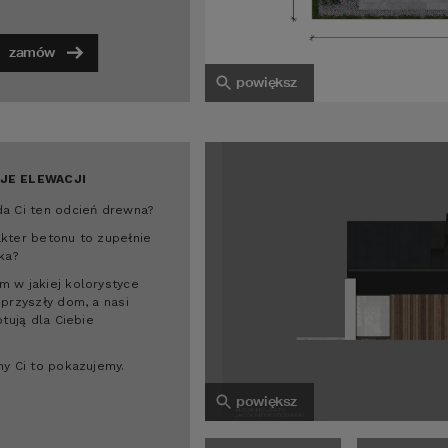
zamów
powiększ
JE ELEWACJI
a Ci ten odcień drewna?
kter betonu to zupełnie
ka?
 w jakiej kolorystyce
 przyszły dom, a nasi
otują dla Ciebie
my Ci to pokazujemy.
powiększ