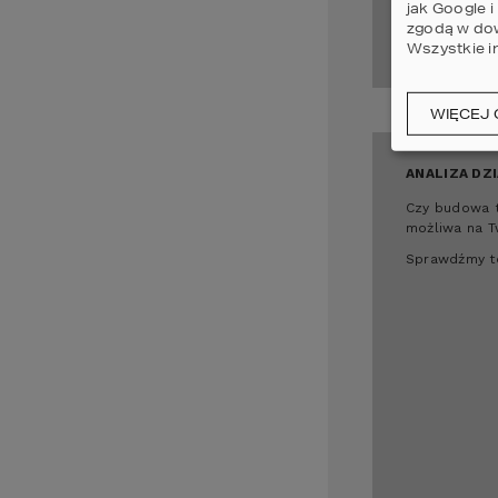
jak Google 
zgodą w dow
Wszystkie i
WIĘCEJ 
ANALIZA DZI
Czy budowa t
możliwa na T
Sprawdźmy t