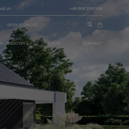
pt.pl
+48 606 228 556
SPOŁECZNOŚĆ
BC BUDOWY
O NAS
KONTAKT