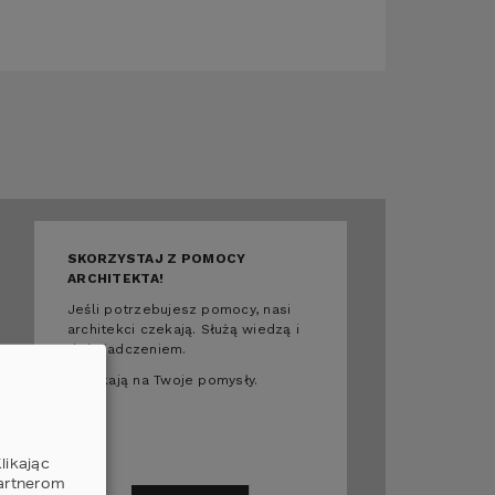
SKORZYSTAJ Z POMOCY
ARCHITEKTA!
Jeśli potrzebujesz pomocy, nasi
architekci czekają. Służą wiedzą i
doświadczeniem.
I czekają na Twoje pomysły.
likając
partnerom