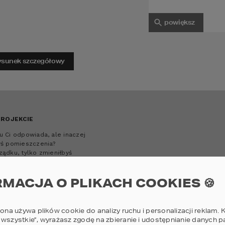
powiększ
rysunek szczegółowy
PROJEKCIE
u Ci odpowiada, ale inaczej
yś pomieszczenia?
ządku, tylko zmieniłbyś
zczególnych pokoi?
my!
RMACJA O PLIKACH COOKIES 🍪
ię z nami.
oje wizje.
rona używa plików cookie do analizy ruchu i personalizacji reklam. K
 wszystkie”, wyrażasz zgodę na zbieranie i udostępnianie danych 