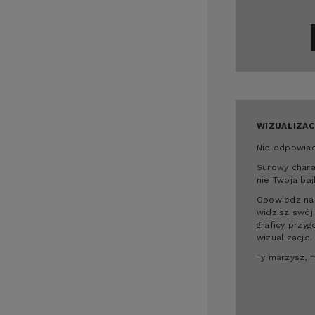
WIZUALIZAC
Nie odpowiad
Surowy chara
nie Twoja baj
Opowiedz nam
widzisz swój
graficy przyg
wizualizacje.
Ty marzysz, 