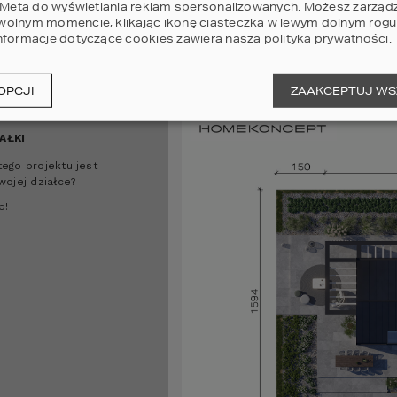
i Meta do wyświetlania reklam spersonalizowanych. Możesz zarząd
olnym momencie, klikając ikonę ciasteczka w lewym dolnym rogu 
nformacje dotyczące cookies zawiera nasza
polityka prywatności
.
OPCJI
ZAAKCEPTUJ WS
AŁKI
ego projektu jest
wojej działce?
o!