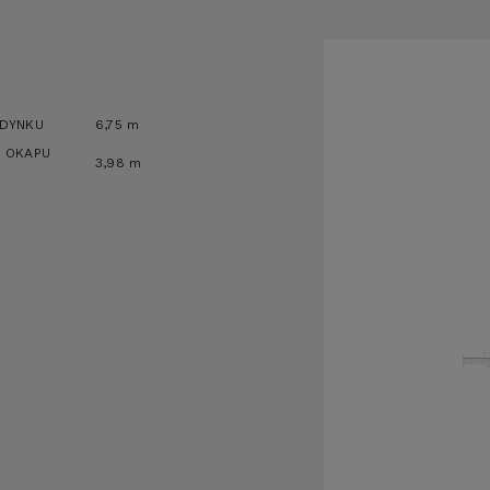
DYNKU
6,75
m
 OKAPU
3,98
m