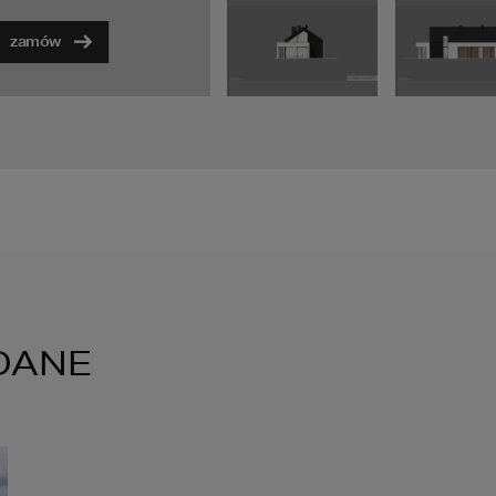
zamów
DANE