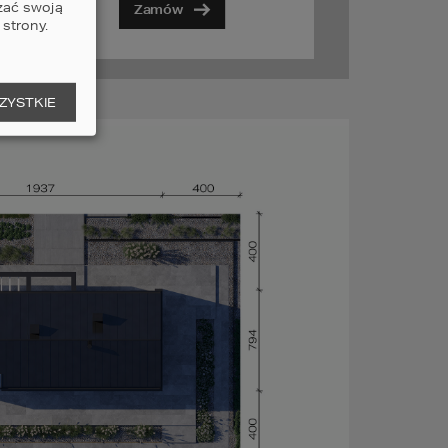
zać swoją
Zamów
strony.
ZYSTKIE