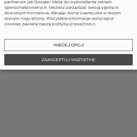
partnerom jak Google i Meta do wyświetlania reklam
spersonalizowanych. Możesz zarządzać swoją zgodą w
dowolnym momencie, klikając ikonę ciasteczka w lewym
dolnym rogu strony.
Wszystkie informacje dotyczące
cookies zawiera nasza
polityka prywatności
.
WIĘCEJ OPCJI
ZOBACZ WIĘCEJ
ZAAKCEPTUJ WSZYSTKIE
OSTATNIO OGLĄDANE