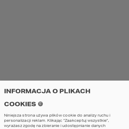
PROJEKTY PODOBNE
79
10
Projekt domu
Proje
INFORMACJA O PLIKACH
G2
HOMEKONCEPT 79
HOME
COOKIES 🍪
porównaj
por
Niniejsza strona używa plików cookie do analizy ruchu i
personalizacji reklam. Klikając “Zaakceptuj wszystkie”,
4
3
2
4
wyrażasz zgodę na zbieranie i udostępnianie danych