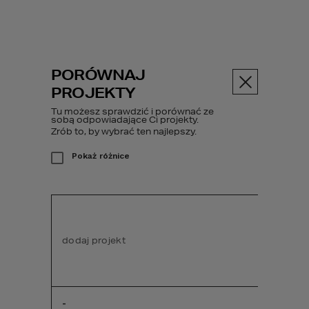
PORÓWNAJ
Menu
PROJEKTY
Tu możesz sprawdzić i porównać ze
PROJEKT DOMU
sobą odpowiadające Ci projekty.
77
Zrób to, by wybrać ten najlepszy.
Pokaż różnice
Projekty domów
HOMEKONCEPT 77
dodaj projekt
dodaj pr
-
-