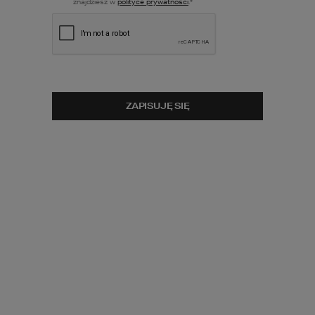
znajdziesz w
polityce prywatności
.
*
ZOBACZ
POWIERZCHNIA UŻYTKOWA
LUSTRZANE
ODBICIE
2
118,49
m
POWIERZCHNIA GARAŻU
2
38,89
m
MINIMALNE WYMIARY DZIAŁKI
29,80
x
18,60
m
ZAPISUJĘ SIĘ
CENA PROJEKTU:
6 490
zł
PRZEWIDYWANA DOSTAWA:
1-5 DNI ROBOCZYCH
porównaj
dodaj do koszyka
zapytaj
4
2
2
DODATKOWE INFORMACJE:
PRALNIA
SPIŻARNIA
KOMINEK