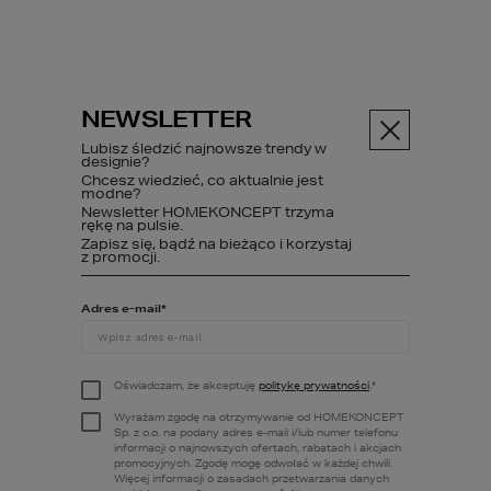
NEWSLETTER
Menu
Lubisz śledzić najnowsze trendy w
designie?
Chcesz wiedzieć, co aktualnie jest
PROJEKT DOMU
modne?
45 G2
Newsletter HOMEKONCEPT trzyma
rękę na pulsie.
Zapisz się, bądź na bieżąco i korzystaj
z promocji.
Projekty domów
HOMEKONCEPT 45 G2
Adres e-mail
*
Oświadczam, że akceptuję
politykę prywatności
.
*
Wyrażam zgodę na otrzymywanie od HOMEKONCEPT
Sp. z o.o. na podany adres e-mail i/lub numer telefonu
informacji o najnowszych ofertach, rabatach i akcjach
promocyjnych. Zgodę mogę odwołać w każdej chwili.
Więcej informacji o zasadach przetwarzania danych