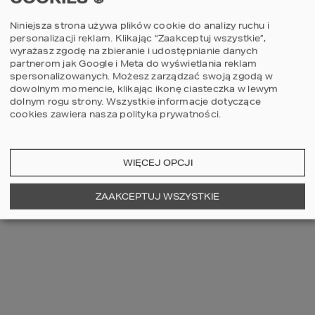
Niniejsza strona używa plików cookie do analizy ruchu i
personalizacji reklam. Klikając “Zaakceptuj wszystkie”,
wyrażasz zgodę na zbieranie i udostępnianie danych
partnerom jak Google i Meta do wyświetlania reklam
DESIGN BY
POWERED BY
spersonalizowanych. Możesz zarządzać swoją zgodą w
dowolnym momencie, klikając ikonę ciasteczka w lewym
dolnym rogu strony.
Wszystkie informacje dotyczące
cookies zawiera nasza
polityka prywatności
.
Projekt domu45 G2wariant
WIĘCEJ OPCJI
ZAAKCEPTUJ WSZYSTKIE