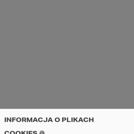
MAPA
E-mail: studio@homekoncept.pl
tel. (+48) 606 228 556
Poniedziałek - Piątek: 8:00 - 17:00
Sobota: nieczynne
USŁUGI DODATKOWE
PROJEKTY DOMÓW
O NAS
OFERTA DLA DEWELOPERA
REGULAMINY
FAQ
INFORMACJA O PLIKACH
ŚLEDŹ NAS
COOKIES 🍪