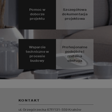
Pomoc w
Szczegółowa
doborze
dokumentacja
projektu
projektowa
Wsparcie
Profesjonalne
techniczne w
podejście i
procesie
rzetelna
budowy
obsługa
KONTAKT
ul. Grzegórzecka 67F/1
31-559
Kraków