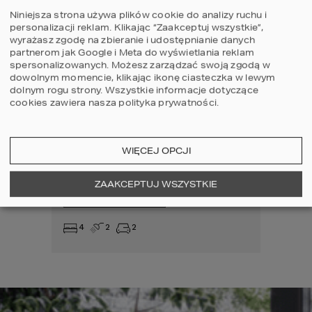
Niniejsza strona używa plików cookie do analizy ruchu i
personalizacji reklam. Klikając “Zaakceptuj wszystkie”,
wyrażasz zgodę na zbieranie i udostępnianie danych
partnerom jak Google i Meta do wyświetlania reklam
spersonalizowanych. Możesz zarządzać swoją zgodą w
dowolnym momencie, klikając ikonę ciasteczka w lewym
dolnym rogu strony.
Wszystkie informacje dotyczące
45 G2
45
cookies zawiera nasza
polityka prywatności
.
Projekt domu
Proje
WIĘCEJ OPCJI
2
HOMEKONCEPT 45 G2
HOME
ZAAKCEPTUJ WSZYSTKIE
porównaj
por
4
2
2
4