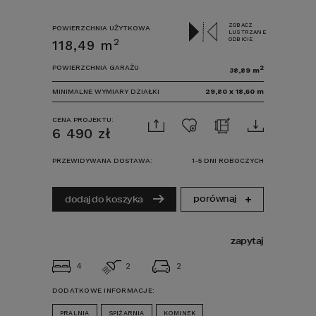
ZOBACZ
POWIERZCHNIA UŻYTKOWA
LUSTRZANE
ODBICIE
2
118,49
m
POWIERZCHNIA GARAŻU
2
38,89
m
MINIMALNE WYMIARY DZIAŁKI
29,80
x
18,60
m
CENA PROJEKTU:
6 490
zł
PRZEWIDYWANA DOSTAWA:
1-5 DNI ROBOCZYCH
porównaj
dodaj do koszyka
zapytaj
4
2
2
DODATKOWE INFORMACJE:
PRALNIA
SPIŻARNIA
KOMINEK