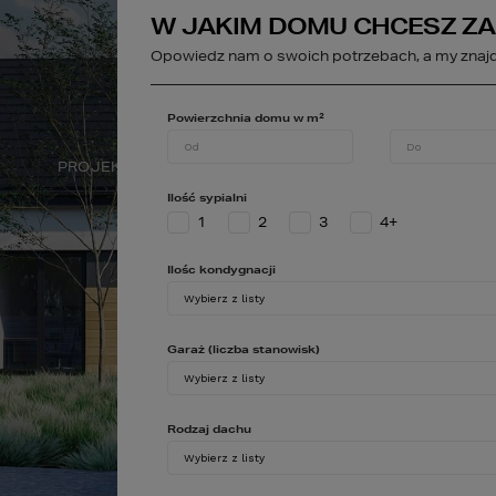
W JAKIM DOMU CHCESZ Z
studio@homekonce
Opowiedz nam o swoich potrzebach, a my znajd
STREFA KLIENTA
Powierzchnia domu w m²
PROJEKTY WNĘTRZ
DEWELOPER
A
Ilość sypialni
1
2
3
4+
Ilośc kondygnacji
Garaż (liczba stanowisk)
Rodzaj dachu