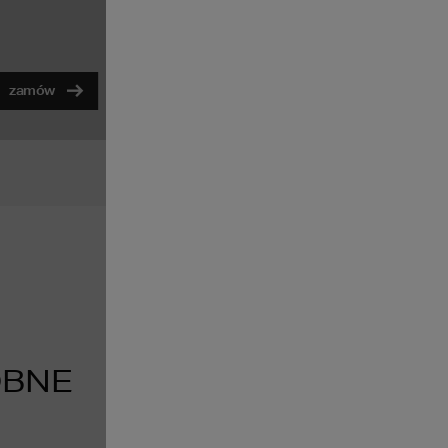
powiększ
zamów
OBNE