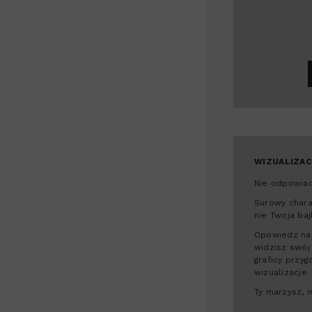
WIZUALIZAC
Nie odpowiad
Surowy chara
nie Twoja baj
Opowiedz nam
widzisz swój
graficy przyg
wizualizacje.
Ty marzysz, 