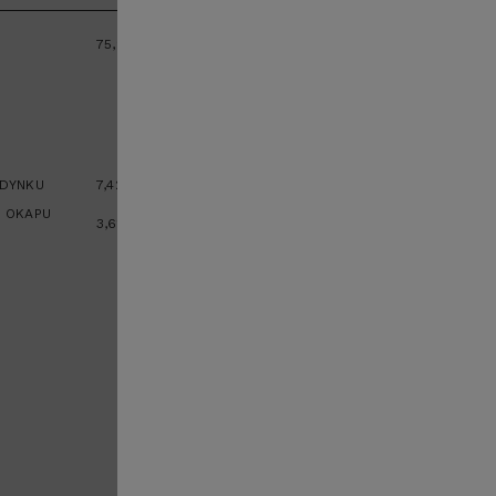
75,28
m
²
DYNKU
7,42
m
 OKAPU
3,61
m