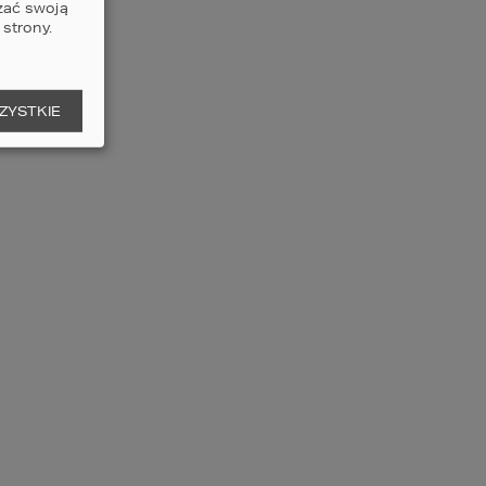
zać swoją
strony.
Zamów
ZYSTKIE