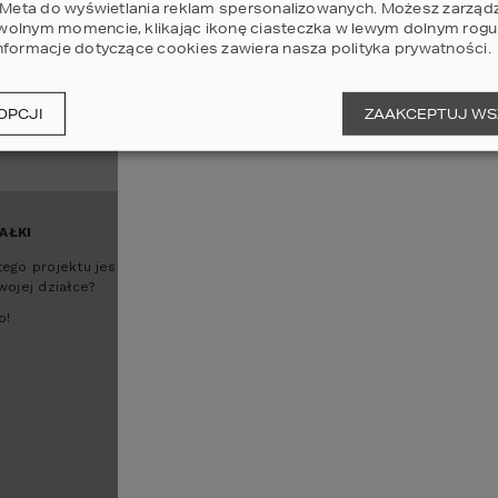
oje wizje.
i Meta do wyświetlania reklam spersonalizowanych. Możesz zarząd
olnym momencie, klikając ikonę ciasteczka w lewym dolnym rogu 
nformacje dotyczące cookies zawiera nasza
polityka prywatności
.
Skorzystaj z edytora rzutów
OPCJI
ZAAKCEPTUJ WS
AŁKI
ego projektu jest
wojej działce?
o!