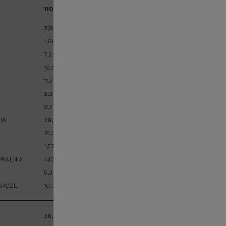
i
110,00
m
²
3,96
m
²
1,68
m
²
7,22
m
²
10,91
m
²
11,70
m
²
3,97
m
²
9,75
m
²
IA
29,37
m
²
10,20
m
²
1,57
m
²
PRALNIA
4,12
m
²
5,35
m
²
ARCZE
10,20
m
²
powiększ
36,00
m
²