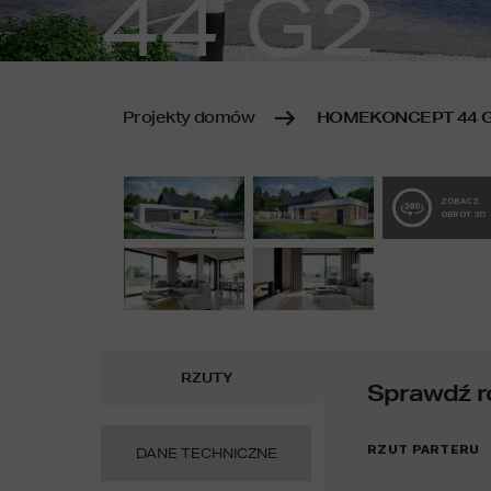
44 G2
Projekty domów
HOMEKONCEPT 44 
ZOBACZ
OBRÓT 3D
RZUTY
Sprawdź r
RZUT PARTERU
DANE TECHNICZNE