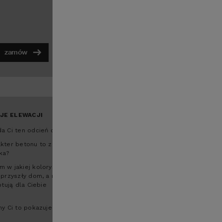
zamów
powiększ
JE ELEWACJI
a Ci ten odcień drewna?
kter betonu to zupełnie
ka?
 w jakiej kolorystyce
 przyszły dom, a nasi
otują dla Ciebie
my Ci to pokazujemy.