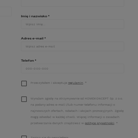
OWIERZCHNIA UŻYTKOWA
LUSTRZANE
ODBICIE
2
110,00
m
Imię i nazwisko
*
OWIERZCHNIA GARAŻU
2
36,00
m
INIMALNE WYMIARY DZIAŁKI
28,77
x
16,87
m
Adres e-mail
*
ENA PROJEKTU:
6 390
zł
RZEWIDYWANA DOSTAWA:
1-5 DNI ROBOCZYCH
Telefon
*
dodaj do koszyka
porównaj
zapytaj
Przeczytałem i akceptuje
regulamin
.
*
Wyrażam zgodę na otrzymywanie od HOMEKONCEPT Sp. z o.o.
na podany adres e-mail i/lub numer telefonu informacji o
mu
najnowszych ofertach, rabatach i akcjach promocyjnych. Zgodę
mogę odwołać w każdej chwili. Więcej informacji o zasadach
przetwarzania danych znajdziesz w
polityce prywatności
.
*
Zapisz się do newslettera