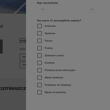
P
Kąt nachylenia
P
Na czym Ci szczególnie zależy?
M
G2
Antresola
C
Spiżarnia
3
2
2
Sauna
P
Pralnia
DODATKOWE INFORMACJE:
Zadaszony taras
PRALNIA
SPIŻARNIA
Kominek
ZADASZONY TARAS
KOMINEK
Pomieszczenie rekreacyjne
Master bedroom
Poddasze do adaptacji
ozmieszczenie pomieszczeń w Twoim do
Wjazd od południa