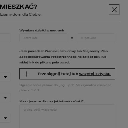
AMIESZKAĆ?
pt.pl
+48 606 228 556
Menu
ziemy dom dla Ciebie.
SPOŁECZNOŚĆ
Wymiary działki w metrach
x
BC BUDOWY
O NAS
KONTAKT
Jeśli posiadasz Warunki Zabudowy lub Miejscowy Plan
Zagospodarowania Przestrzennego, to załącz plik, lub
wklej link do pliku w pole uwagi.
Przeciągnij tutaj lub
wczytaj z dysku
Ograniczenia plików do .jpg i .pdf. Maksymalna wielkość
pliku - 3 MB.
Masz jeszcze dla nas jakieś wskazówki?
ZOBACZ