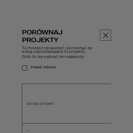
PORÓWNAJ
Menu
PROJEKTY
Tu możesz sprawdzić i porównać ze
PROJEKT DOMU
sobą odpowiadające Ci projekty.
44 G2
Zrób to, by wybrać ten najlepszy.
Pokaż różnice
Projekty domów
HOMEKONCEPT 44 G2
dodaj projekt
dodaj pr
-
-