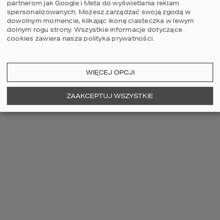
partnerom jak Google i Meta do wyświetlania reklam
spersonalizowanych. Możesz zarządzać swoją zgodą w
dowolnym momencie, klikając ikonę ciasteczka w lewym
dolnym rogu strony.
Wszystkie informacje dotyczące
cookies zawiera nasza
polityka prywatności
.
WIĘCEJ OPCJI
ZOBACZ WIĘCEJ
ZAAKCEPTUJ WSZYSTKIE
OSTATNIO OGLĄDANE