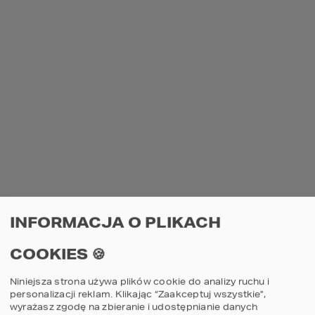
PROJEKTY PODOBNE
44
6
Projekt domu
Proje
INFORMACJA O PLIKACH
2
HOMEKONCEPT 44
HOME
COOKIES 🍪
porównaj
por
Niniejsza strona używa plików cookie do analizy ruchu i
personalizacji reklam. Klikając “Zaakceptuj wszystkie”,
3
2
3
wyrażasz zgodę na zbieranie i udostępnianie danych