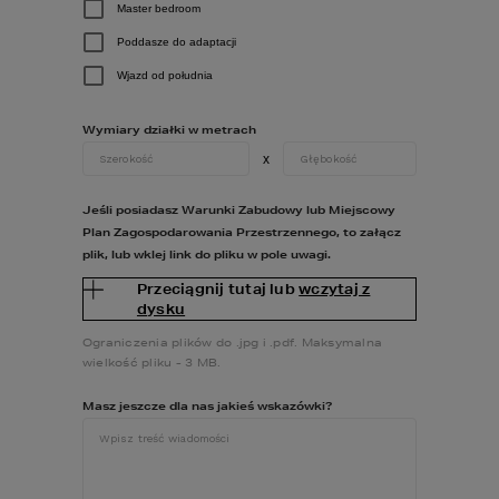
4
3
2
Master bedroom
DODATKOWE INFORMACJE:
Poddasze do adaptacji
Wjazd od południa
PRALNIA
SAUNA
SPIŻARNIA
ZADASZONY TARAS
POMIESZCZENIE REKREACYJNE
Wymiary działki w metrach
MASTER BEDROOM
KOMINEK
x
Jeśli posiadasz Warunki Zabudowy lub Miejscowy
RZUTY
Plan Zagospodarowania Przestrzennego, to załącz
plik, lub wklej link do pliku w pole uwagi.
DANE TECHNICZNE
Przeciągnij tutaj lub
wczytaj z
dysku
Ograniczenia plików do .jpg i .pdf. Maksymalna
KOSZTORYS
wielkość pliku - 3 MB.
Masz jeszcze dla nas jakieś wskazówki?
DODATKI
DO POBRANIA