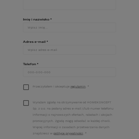
OPIS
Imię i nazwisko
*
REALIZACJE
Adres e-mail
*
DZIENNIK BUDOWY/FORUM
Telefon
*
OPINIE
Przeczytałem i akceptuje
regulamin
.
*
Wyrażam zgodę na otrzymywanie od HOMEKONCEPT
Sp. z o.o. na podany adres e-mail i/lub numer telefonu
informacji o najnowszych ofertach, rabatach i akcjach
promocyjnych. Zgodę mogę odwołać w każdej chwili.
Więcej informacji o zasadach przetwarzania danych
znajdziesz w
polityce prywatności
.
*