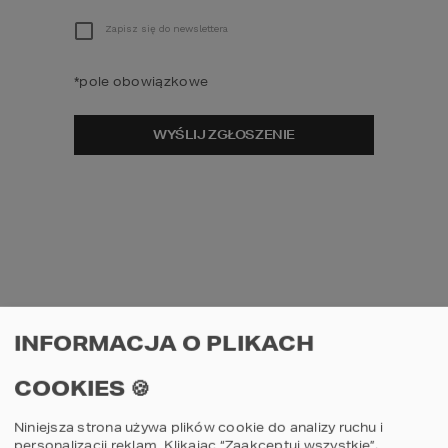
Zapisz się do newslettera
PROJEKTY PODOBNE
*
pole obowiązkowe
WYŚLIJ ZGŁOSZENIE
79
1
NT
02
Projekt domu
Proje
INFORMACJA O PLIKACH
G2
HOMEKONCEPT 79
HOME
COOKIES 🍪
porównaj
por
Niniejsza strona używa plików cookie do analizy ruchu i
personalizacji reklam. Klikając “Zaakceptuj wszystkie”,