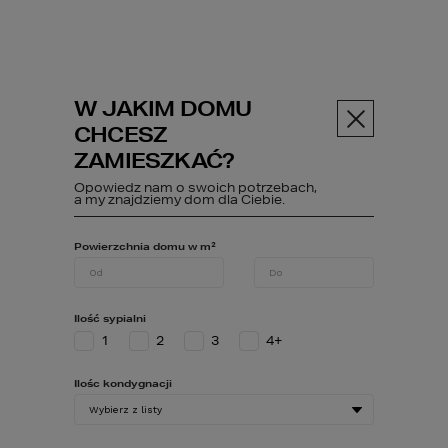
W JAKIM DOMU
Menu
CHCESZ
ZAMIESZKAĆ?
PROJEKT DOMU
124
Opowiedz nam o swoich potrzebach,
a my znajdziemy dom dla Ciebie.
Powierzchnia domu w m²
Projekty domów
HOMEKONCEPT 124
Ilość sypialni
1
2
3
4+
Ilośc kondygnacji