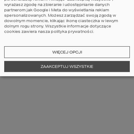
4
3
2
4
wyrażasz zgodę na zbieranie i udostępnianie danych
partnerom jak Google i Meta do wyświetlania reklam
spersonalizowanych. Możesz zarządzać swoją zgodą w
dowolnym momencie, klikając ikonę ciasteczka w lewym
dolnym rogu strony.
Wszystkie informacje dotyczące
cookies zawiera nasza
polityka prywatności
.
WIĘCEJ OPCJI
ZOBACZ WIĘCEJ
ZAAKCEPTUJ WSZYSTKIE
OSTATNIO OGLĄDANE