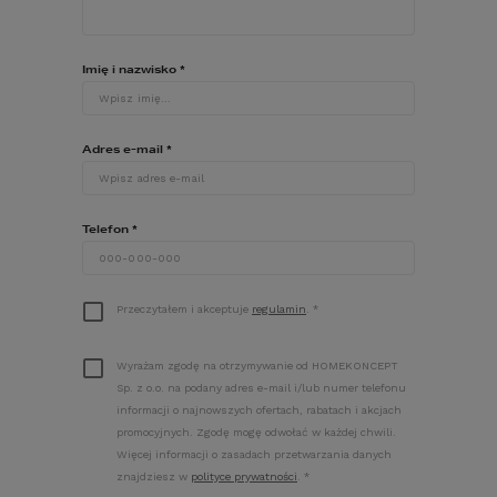
OPIS
REALIZACJE
Imię i nazwisko
*
DZIENNIK BUDOWY/FORUM
Adres e-mail
*
OPINIE
Telefon
*
Przeczytałem i akceptuje
regulamin
.
*
Wyrażam zgodę na otrzymywanie od HOMEKONCEPT
Sp. z o.o. na podany adres e-mail i/lub numer telefonu
informacji o najnowszych ofertach, rabatach i akcjach
promocyjnych. Zgodę mogę odwołać w każdej chwili.
Więcej informacji o zasadach przetwarzania danych
znajdziesz w
polityce prywatności
.
*