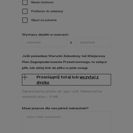
Master bedroom
DODATKOWE INFORMACJE:
Poddasze do adaptacji
ANTRESOLA
PRALNIA
SPIŻARNIA
Wjazd od południa
ZADASZONY TARAS
KOMINEK
Wymiary działki w metrach
x
RZUTY
Jeśli posiadasz Warunki Zabudowy lub Miejscowy
Plan Zagospodarowania Przestrzennego, to załącz
DANE TECHNICZNE
plik, lub wklej link do pliku w pole uwagi.
Przeciągnij tutaj lub
wczytaj z
dysku
KOSZTORYS
Ograniczenia plików do .jpg i .pdf. Maksymalna
wielkość pliku - 3 MB.
DODATKI
Masz jeszcze dla nas jakieś wskazówki?
DO POBRANIA