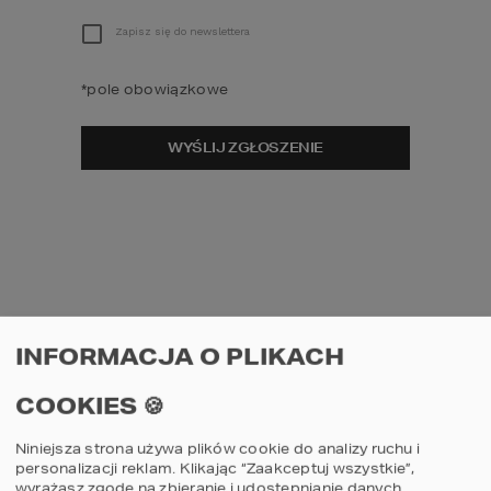
PROJEKTY PODOBNE
Zapisz się do newslettera
*
pole obowiązkowe
WYŚLIJ ZGŁOSZENIE
81
11
NT
01
Projekt domu
Proje
INFORMACJA O PLIKACH
G1
HOMEKONCEPT 81
HOME
COOKIES 🍪
porównaj
por
Niniejsza strona używa plików cookie do analizy ruchu i
3
2
3
personalizacji reklam. Klikając “Zaakceptuj wszystkie”,
wyrażasz zgodę na zbieranie i udostępnianie danych