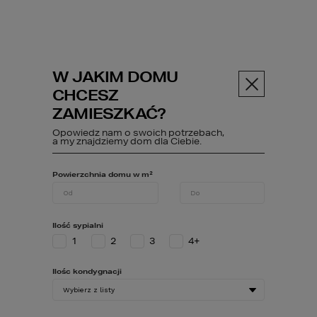
W JAKIM DOMU
Menu
CHCESZ
ZAMIESZKAĆ?
PROJEKT DOMU
117
Opowiedz nam o swoich potrzebach,
a my znajdziemy dom dla Ciebie.
Powierzchnia domu w m²
Projekty domów
HOMEKONCEPT 117
Ilość sypialni
1
2
3
4+
Ilośc kondygnacji