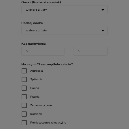
Garaż (liczba stanowisk)
ZOBACZ
OBRÓT 3D
Rodzaj dachu
ZOBACZ
POWIERZCHNIA UŻYTKOWA
LUSTRZANE
ODBICIE
2
121,68
m
Kąt nachylenia
POWIERZCHNIA GARAŻU
-
MINIMALNE WYMIARY DZIAŁKI
16,84
x
26,31
m
Na czym Ci szczególnie zależy?
CENA PROJEKTU:
Antresola
6 890
zł
Spiżarnia
PRZEWIDYWANA DOSTAWA:
1-5 DNI ROBOCZYCH
Sauna
Pralnia
porównaj
dodaj do koszyka
Zadaszony taras
Kominek
zapytaj
Pomieszczenie rekreacyjne
3
2