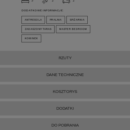
3
2
2
DODATKOWE INFORMACJE:
ANTRESOLA
PRALNIA
SPIŻARNIA
ZADASZONY TARAS
MASTER BEDROOM
KOMINEK
RZUTY
DANE TECHNICZNE
KOSZTORYS
DODATKI
DO POBRANIA