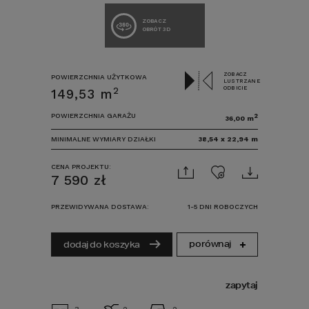
ZOBACZ
OBRÓT 3D
ZOBACZ
POWIERZCHNIA UŻYTKOWA
LUSTRZANE
ODBICIE
2
149,53
m
POWIERZCHNIA GARAŻU
2
36,00
m
MINIMALNE WYMIARY DZIAŁKI
38,54
x
22,94
m
CENA PROJEKTU:
7 590
zł
PRZEWIDYWANA DOSTAWA:
1-5 DNI ROBOCZYCH
porównaj
dodaj do koszyka
zapytaj