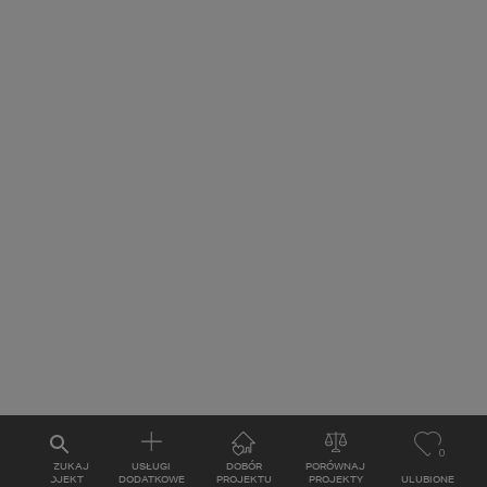
0
WYSZUKAJ
USŁUGI
DOBÓR
PORÓWNAJ
PROJEKT
DODATKOWE
PROJEKTU
PROJEKTY
ULUBIONE