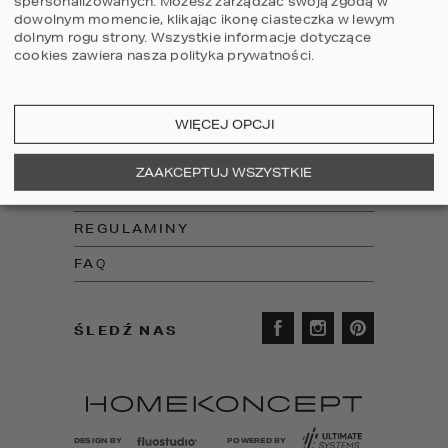
spersonalizowanych. Możesz zarządzać swoją zgodą w
Poniedziałek - Piątek: 8:00 - 17:00
dowolnym momencie, klikając ikonę ciasteczka w lewym
Sobota: nieczynne
dolnym rogu strony.
Wszystkie informacje dotyczące
cookies zawiera nasza
polityka prywatności
.
USŁUGI DODATKOWE
PROJEKTY DOMÓW
WIĘCEJ OPCJI
O NAS
ZAAKCEPTUJ WSZYSTKIE
OFERTA DLA DEWELOPERA
REGULAMINY
FAQ
ŚLEDŹ NAS
DESIGN BY
POWERED BY