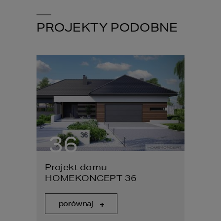
PROJEKTY PODOBNE
36
1
Projekt domu
Proje
HOMEKONCEPT 36
HOME
porównaj
por