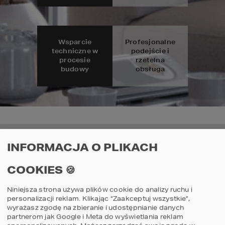
Wsparcie
Profesjonalne
techniczne w
podejście i
procesie
rzetelna
budowy
obsługa
INFORMACJA O PLIKACH
KONTAKT
COOKIES 🍪
ul. Grzegórzecka 67F/1
31-559
Kraków
MAPA
Niniejsza strona używa plików cookie do analizy ruchu i
E-mail: studio@homekoncept.pl
personalizacji reklam. Klikając “Zaakceptuj wszystkie”,
wyrażasz zgodę na zbieranie i udostępnianie danych
tel. (+48) 606 228 556
partnerom jak Google i Meta do wyświetlania reklam