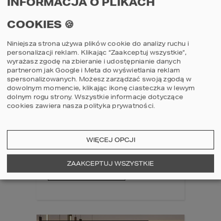
INFORMACJA O PLIKACH
COOKIES 🍪
Niniejsza strona używa plików cookie do analizy ruchu i
personalizacji reklam. Klikając “Zaakceptuj wszystkie”,
wyrażasz zgodę na zbieranie i udostępnianie danych
partnerom jak Google i Meta do wyświetlania reklam
spersonalizowanych. Możesz zarządzać swoją zgodą w
dowolnym momencie, klikając ikonę ciasteczka w lewym
13 MARCH 2026
dolnym rogu strony.
Wszystkie informacje dotyczące
OKNA DACHOWE
cookies zawiera nasza
polityka prywatności
.
GREENVIEW OD FAKRO –
WYBÓR, KTÓRY NAPRAWDĘ
SIĘ OPŁACA
WIĘCEJ OPCJI
ZAAKCEPTUJ WSZYSTKIE
czytaj