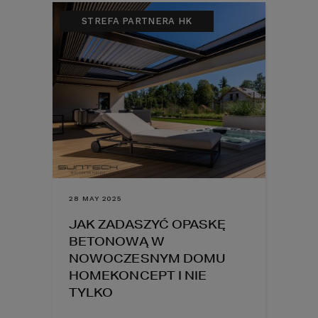
STREFA PARTNERA HK
28 MAY 2025
JAK ZADASZYĆ OPASKĘ
BETONOWĄ W
NOWOCZESNYM DOMU
HOMEKONCEPT I NIE
TYLKO