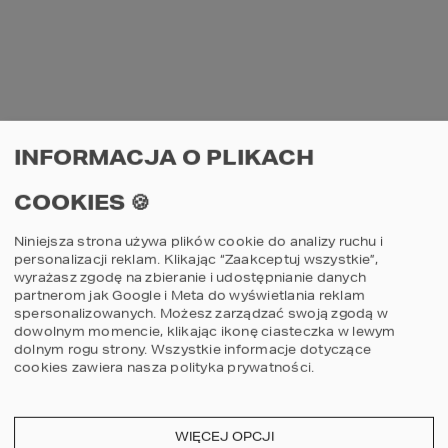
STOP BAŁAGANOWI!
Przy braku odpowiedniej zabudowy 
pomieszczenie gospodarcze łatwo 
zamienić w graciarnię. Aby do tego nie 
dopuścić wystarczy zaopatrzyć się w 
najprostsze metalowe regały, które 
INFORMACJA O PLIKACH
zaprowadzą ład i porządek. Dobrze, jeśli 
znajdą się również zamykane szafki do 
przechowywania rzeczy, których nie chcemy 
COOKIES 🍪
zakurzyć. Puste miejsca na ścianie można 
wykorzystać na różnego rodzaju wieszaki 
Niniejsza strona używa plików cookie do analizy ruchu i
lub haczyki, na których będzie można 
personalizacji reklam. Klikając “Zaakceptuj wszystkie”,
powiesić drabiny, rowery lub narzędzia.
wyrażasz zgodę na zbieranie i udostępnianie danych
partnerom jak Google i Meta do wyświetlania reklam
spersonalizowanych. Możesz zarządzać swoją zgodą w
SPIŻARNIA
dowolnym momencie, klikając ikonę ciasteczka w lewym
dolnym rogu strony.
Wszystkie informacje dotyczące
W każdym gospodarstwie sprawdzi się 
cookies zawiera nasza
polityka prywatności
.
nawet niewielka spiżarnia (usytuowana w 
pobliżu kuchni), która pomieści zapasy 
żywności, domowe przetwory oraz sprzęty 
kuchenne, z których nie korzysta się na co 
WIĘCEJ OPCJI