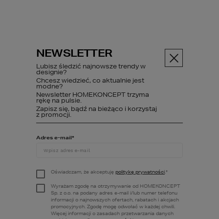
NEWSLETTER
Menu
Lubisz śledzić najnowsze trendy w
designie?
Chcesz wiedzieć, co aktualnie jest
modne?
Newsletter HOMEKONCEPT trzyma
ABC budowy
Poczytaj
Wszys...
rękę na pulsie.
Zapisz się, bądź na bieżąco i korzystaj
z promocji.
Adres e-mail
*
Wszystko w
porządku –
Oświadczam, że akceptuję
politykę prywatności
.
*
miejsce do
Wyrażam zgodę na otrzymywanie od HOMEKONCEPT
Sp. z o.o. na podany adres e-mail i/lub numer telefonu
przechowywania
informacji o najnowszych ofertach, rabatach i akcjach
promocyjnych. Zgodę mogę odwołać w każdej chwili.
Więcej informacji o zasadach przetwarzania danych