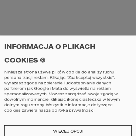
elementów systemu nie ma 
konieczności stosowania zabiegów 
konserwacyjnych
 – mówi Wojciech Karapyta.
Dobierając rodzaj zabezpieczeń do dachu, 
trzeba uwzględnić także rejon Polski, w 
INFORMACJA O PLIKACH
jakim znajduje się dom. W przypadku 
obszarów górskich możemy spodziewać 
COOKIES 🍪
się obfitych opadów śniegu, dlatego 
dobrym wyborem będzie tu zastosowanie 
rur śniegowych lub haków z balami, które 
Niniejsza strona używa plików cookie do analizy ruchu i
skutecznie powstrzymają nawet duże masy 
personalizacji reklam. Klikając “Zaakceptuj wszystkie”,
białego puchu. Przy niewielkiej ilości śniegu 
wyrażasz zgodę na zbieranie i udostępnianie danych
w zupełności wystarczą zaś drabinki. Należy 
partnerom jak Google i Meta do wyświetlania reklam
też zaplanować miejsce montażu tych 
spersonalizowanych. Możesz zarządzać swoją zgodą w
elementów na połaci dachowej. Powinny 
dowolnym momencie, klikając ikonę ciasteczka w lewym
być one zainstalowane w taki sposób, aby 
dolnym rogu strony.
Wszystkie informacje dotyczące
gromadzący się na nich śnieg nie 
cookies zawiera nasza
polityka prywatności
.
powodował ugięcia krokwi wystających 
poza podstawę dachu. W przypadku 
konstrukcji wyposażonych w starszą więźbę 
dachową niezbędne jest indywidualne 
WIĘCEJ OPCJI
projektowanie i wykonanie wcześniejszych 