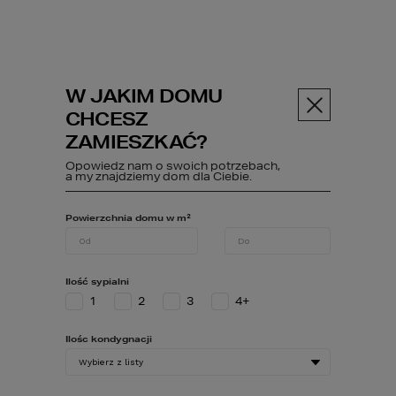
W JAKIM DOMU
Menu
CHCESZ
ZAMIESZKAĆ?
Opowiedz nam o swoich potrzebach,
ABC budowy
Poczytaj
Ochro...
a my znajdziemy dom dla Ciebie.
Powierzchnia domu w m²
Ochrona
Ilość sypialni
przeciwśnieżna
1
2
3
4+
dachu domu
Ilośc kondygnacji
jednorodzinnego