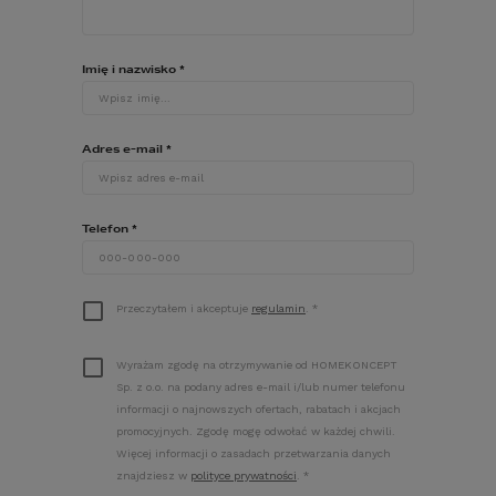
obowiązek zapewnienia jego bezpiecznego 
użytkowania, m.in. poprzez usuwanie sopli, 
śniegu i nawisów lodowych oraz śnieżnych.
Imię i nazwisko
*
Spadający szybko i gwałtownie z dachu 
śnieg, szczególnie ten zbity i mocno 
zmrożony, może stanowić poważne 
Adres e-mail
zagrożenie dla zdrowia, a niekiedy nawet 
*
życia domowników oraz osób 
przechodzących w pobliżu naszego domu. 
Lodowo-śnieżna pokrywa może również 
Telefon
uszkodzić lub odkształcić rynny oraz inne 
*
elementy dachu, a także zaparkowany przy 
budynku samochód.
Z tego względu wskazane jest 
Przeczytałem i akceptuje
regulamin
.
*
zastosowanie na dachu systemu 
ochrony przeciwśnieżnej w postaci 
Wyrażam zgodę na otrzymywanie od HOMEKONCEPT
drabinek śniegowych, haków, na 
Sp. z o.o. na podany adres e-mail i/lub numer telefonu
których zamocowane są drewniane 
bale lub rur śniegowych. Powinny być 
informacji o najnowszych ofertach, rabatach i akcjach
one zainstalowane przynajmniej w 
promocyjnych. Zgodę mogę odwołać w każdej chwili.
tych miejscach pokrycia 
Więcej informacji o zasadach przetwarzania danych
dachowego, które znajdują się 
znajdziesz w
polityce prywatności
.
*
bezpośrednio nad wejściem i 