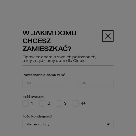
W JAKIM DOMU
Menu
CHCESZ
ZAMIESZKAĆ?
Opowiedz nam o swoich potrzebach,
ABC budowy
Poczytaj
Wygod...
a my znajdziemy dom dla Ciebie.
Powierzchnia domu w m²
Wygodnie i
Ilość sypialni
efektywnie – o
1
2
3
4+
co zadbać w
Ilośc kondygnacji
miejscu do