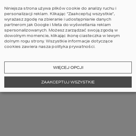
Niniejsza strona używa plików cookie do analizy ruchu i
personalizacji reklam. Klikając “Zaakceptuj wszystkie”,
wyrażasz zgodę na zbieranie i udostępnianie danych
partnerom jak Google i Meta do wyświetlania reklam
spersonalizowanych. Możesz zarządzać swoją zgodą w
dowolnym momencie, klikając ikonę ciasteczka w lewym
dolnym rogu strony.
Wszystkie informacje dotyczące
cookies zawiera nasza
polityka prywatności
.
WIĘCEJ OPCJI
ZAAKCEPTUJ WSZYSTKIE
ARANŻACJA NOWOCZESNEJ SYPIALNI Z 
WYDZIELONĄ PRZESTRZENIĄ BIUROWĄ 