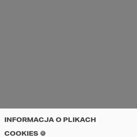
przeszkleniem, co pozwoliło zyskać miejsce 
na biurko i szafki, lekko wyciszyć miejsce 
pracy, a dodatkowo 
uniknąć uczucia 
klaustrofobii
, które zapewne pojawiłoby 
się przy nieprzeźroczystych ściankach. 
Dodatkowo uwzględniliśmy przylegający do 
sypialni 
taras
, który 
zapewnia widok na 
ogród
, świeże powietrze i dodatkowe 
źródło naturalnego światła… bo 
regeneracja umysłu podczas przerw od 
ekranu komputera to podstawa 
efektywności pracy i odpoczynku dla 
wzroku.
INFORMACJA O PLIKACH
COOKIES 🍪