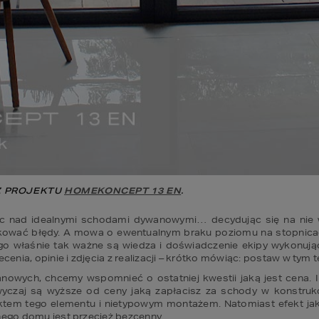
 PROJEKTU 
HOMEKONCEPT 13 EN
.
c nad idealnymi schodami dywanowymi… decydując się na nie w
wać błędy. A mowa o ewentualnym braku poziomu na stopnicach, 
ego właśnie tak ważne są wiedza i doświadczenie ekipy wykonując
nia, opinie i zdjęcia z realizacji – krótko mówiąc: postaw w tym 
wych, chcemy wspomnieć o ostatniej kwestii jaką jest cena. I c
aj są wyższe od ceny jaką zapłacisz za schody w konstrukcji t
tem tego elementu i nietypowym montażem. Natomiast efekt jaki
go domu jest przecież bezcenny. 