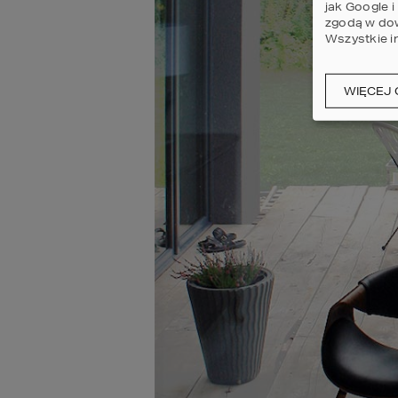
jak Google 
zgodą w dow
Wszystkie i
WIĘCEJ 