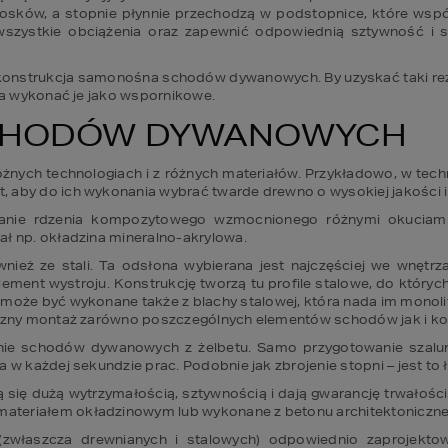
 nosków, a stopnie płynnie przechodzą w podstopnice, które wsp
wszystkie obciążenia oraz zapewnić odpowiednią sztywność i sta
w. konstrukcja samonośna schodów dywanowych. By uzyskać taki re
żna wykonać je jako wspornikowe.
CHODÓW DYWANOWYCH
ch technologiach i z różnych materiałów. Przykładowo, w techno
, aby do ich wykonania wybrać twarde drewno o wysokiej jakości 
nie rdzenia kompozytowego wzmocnionego różnymi okuciami
ał np. okładzina mineralno-akrylowa.
 ze stali. Ta odsłona wybierana jest najczęściej we wnętrzach
lement wystroju. Konstrukcję tworzą tu profile stalowe, do któryc
może być wykonane także z blachy stalowej, która nada im monoli
oczny montaż zarówno poszczególnych elementów schodów jak i kon
nie schodów dywanowych z żelbetu. Samo przygotowanie szal
 w każdej sekundzie prac. Podobnie jak zbrojenie stopni – jest to 
ię dużą wytrzymałością, sztywnością i dają gwarancję trwałości 
ateriałem okładzinowym lub wykonane z betonu architektoniczn
właszcza drewnianych i stalowych) odpowiednio zaprojekto