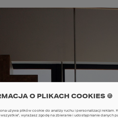
RMACJA O PLIKACH COOKIES 🍪
rona używa plików cookie do analizy ruchu i personalizacji reklam. K
 wszystkie”, wyrażasz zgodę na zbieranie i udostępnianie danych 