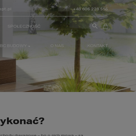
pt.pl
+48 606 228 556
SPOŁECZNOŚĆ
BC BUDOWY
O NAS
KONTAKT
wykonać?
. Schody dywanowe – bo o nich mowa – są 