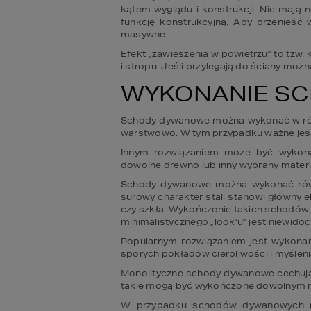
kątem wyglądu i konstrukcji. Nie mają
funkcję konstrukcyjną. Aby przenieść 
masywne.
Efekt „zawieszenia w powietrzu” to tz
i stropu. Jeśli przylegają do ściany mo
WYKONANIE S
Schody dywanowe można wykonać w różny
warstwowo. W tym przypadku ważne jest
Innym rozwiązaniem może być wykona
dowolne drewno lub inny wybrany materi
Schody dywanowe można wykonać również
surowy charakter stali stanowi główny e
czy szkła. Wykończenie takich schodów 
minimalistycznego „look’u” jest niewid
Popularnym rozwiązaniem jest wykona
sporych pokładów cierpliwości i myślenia
Monolityczne schody dywanowe cechują s
takie mogą być wykończone dowolnym m
W przypadku schodów dywanowych (z