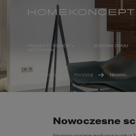
PROJEKTY DOMÓW
BUDOWA DOMU
GOTOWYCH
ABC budowy
Poczytaj
Nowoc...
Nowoczesne sc
Sprawiają wrażenie lewitującej kostki z