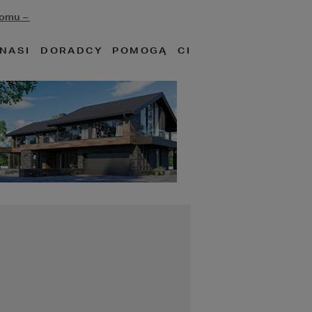
mu – 

NASI DORADCY POMOGĄ CI 