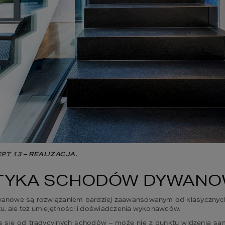
PT 13
 – REALIZACJA.
TYKA SCHODÓW DYWAN
nowe są rozwiązaniem bardziej zaawansowanym od klasycznych
u, ale też umiejętności i doświadczenia wykonawców.
się od tradycyjnych schodów – może nie z punktu widzenia sam