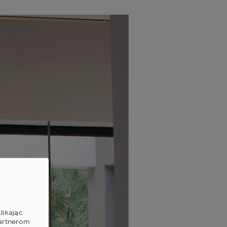
likając
partnerom