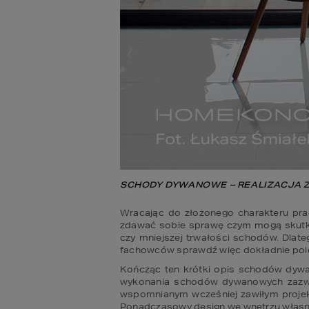
SCHODY DYWANOWE – REALIZACJA Z
Wracając do złożonego charakteru pra
zdawać sobie sprawę czym mogą skutko
czy mniejszej trwałości schodów. Dlat
fachowców sprawdź więc dokładnie polece
Kończąc ten krótki opis schodów dywano
wykonania schodów dywanowych zazwycz
wspomnianym wcześniej zawiłym projek
Ponadczasowy design we wnętrzu własne