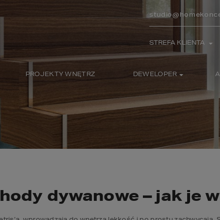
studio@homekonce
STREFA KLIENTA
PROJEKTY WNĘTRZ
DEWELOPER
A
hody dywanowe – jak je 
 Tetris’a, wprowadzają do wnętrza lekkość i po prostu zachwycają