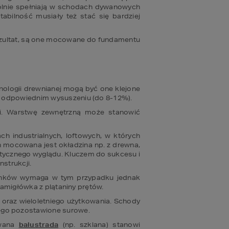
ólnie spełniają w schodach dywanowych 
bilność musiały też stać się bardziej 
zultat, są one mocowane do fundamentu 
logii drewnianej mogą być one klejone 
i odpowiednim wysuszeniu (do 8-12%).
. Warstwę zewnętrzną może stanowić 
 industrialnych, loftowych, w których 
h mocowana jest okładzina np. z drewna, 
tycznego wyglądu. Kluczem do sukcesu i 
strukcji.
unków wymaga w tym przypadku jednak 
łamigłówka z plątaniny prętów.
oraz wieloletniego użytkowania. Schody 
ego pozostawione surowe.
wana 
balustrada
 (np. szklana) stanowi 