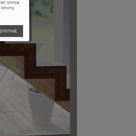
zać swoją
strony.
ZYSTKIE