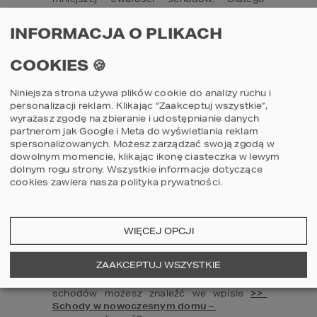
właśnie tak ważne są wiedza i 
doświadczenie ekipy wykonującej ten 
INFORMACJA O PLIKACH
element. Szukając odpowiednich 
fachowców sprawdź więc dokładnie 
COOKIES 🍪
polecenia, opinie i zdjęcia z realizacji – 
krótko mówiąc: postaw w tym temacie na 
specjalistów!
Niniejsza strona używa plików cookie do analizy ruchu i
personalizacji reklam. Klikając “Zaakceptuj wszystkie”,
Kończąc ten krótki opis schodów 
wyrażasz zgodę na zbieranie i udostępnianie danych
dywanowych, chcemy wspomnieć o 
partnerom jak Google i Meta do wyświetlania reklam
ostatniej kwestii jaką jest cena. I chyba 
spersonalizowanych. Możesz zarządzać swoją zgodą w
nikogo nie zdziwi fakt, że koszty wykonania 
dowolnym momencie, klikając ikonę ciasteczka w lewym
schodów dywanowych zazwyczaj są wyższe 
dolnym rogu strony.
Wszystkie informacje dotyczące
od ceny jaką zapłacisz za schody w 
cookies zawiera nasza
polityka prywatności
.
konstrukcji tradycyjnej. A wiąże się to 
właśnie z wspomnianym wcześniej zawiłym 
projektem tego elementu i nietypowym 
montażem. Natomiast efekt jaki uzyskasz 
WIĘCEJ OPCJI
zrekompensuje Ci wszystko. 
Ponadczasowy design we wnętrzu 
własnego domu jest przecież bezcenny. 
ZAAKCEPTUJ WSZYSTKIE
Więcej naszych wskazówek w temacie 
schodów możesz znaleźć we wpisie 
>>  
Schody w nowoczesnym domu – 
