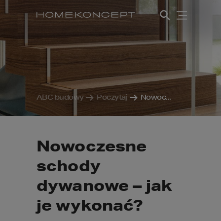
ABC budowy
Poczytaj
Nowoc...
Nowoczesne
schody
dywanowe – jak
je wykonać?