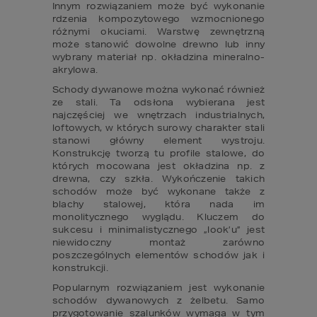
Innym rozwiązaniem może być wykonanie 
rdzenia kompozytowego wzmocnionego 
różnymi okuciami. Warstwę zewnętrzną 
może stanowić dowolne drewno lub inny 
wybrany materiał np. okładzina mineralno-
akrylowa.
Schody dywanowe można wykonać również 
ze stali. Ta odsłona wybierana jest 
najczęściej we wnętrzach industrialnych, 
loftowych, w których surowy charakter stali 
stanowi główny element wystroju. 
Konstrukcję tworzą tu profile stalowe, do 
których mocowana jest okładzina np. z 
drewna, czy szkła. Wykończenie takich 
schodów może być wykonane także z 
blachy stalowej, która nada im 
monolitycznego wyglądu. Kluczem do 
sukcesu i minimalistycznego „look’u” jest 
niewidoczny montaż zarówno 
poszczególnych elementów schodów jak i 
konstrukcji.
Popularnym rozwiązaniem jest wykonanie 
schodów dywanowych z żelbetu. Samo 
przygotowanie szalunków wymaga w tym 