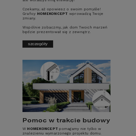
ale wolałbyś inną elewację?
gospodarczych – warto przemyśleć 
Czekamy, aż opowiesz o swoim pomyśle!
Graficy
HOMEKONCEPT
wprowadzą Twoje
czy uzasadnione jest intensywne 
zmiany.
ogrzewanie pomieszczeń 
Wspólnie zobaczmy, jak dom Twoich marzeń
gospodarczych oraz utrzymywanie tej 
będzie prezentował się z zewnątrz.
samej temperatury we wszystkich 
pomieszczeniach przez całą dobę. 
szczegóły
Trzeba pamiętać, że mniej intensywna 
praca kaloryferów pod naszą 
nieobecność to spore oszczędności 
energii, nawet 10-15%. Ponadto nie 
we wszystkich pomieszczeniach w 
domu temperatura musi być 
jednakowa. Wpłynie to na 
oszczędność energii i może 
skutkować dodatkowymi profitami. 
Na przykład zdecydowanie lepiej się 
Pomoc w trakcie budowy
śpi, a organizm szybciej się 
W
HOMEKONCEPT
pomagamy nie tylko w
regeneruje, kiedy temperatura w 
znalezieniu wymarzonego projektu domu.