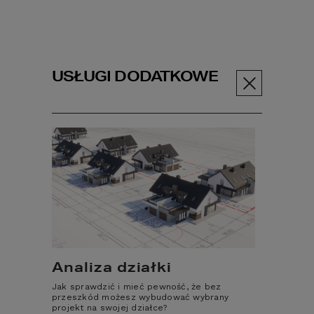
USŁUGI DODATKOWE
Menu
ABC budowy
Poczytaj
Jak z...
Jak zadbać o
ciepły dom w
zimie?
Analiza działki
Jak sprawdzić i mieć pewność, że bez
W zimie utrzymanie optymalnej temperatury 
przeszkód możesz wybudować wybrany
projekt na swojej działce?
w domu czy mieszkaniu, tak aby było ciepło 