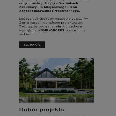
drugi – analizę decyzji o
Warunkach
mieszkalnych jest przeprowadzenie 
Zabudowy
lub
Miejscowego Planu
termomodernizacji, czyli ocieplenie domu 
Zagospodarowania Przestrzennego.
optymalną warstwą styropianu.
Możesz być spokojny, wszystko załatwimy.
Zaufaj naszym doradcom projektowym.
Z doświadczeń naszych klientów 
Zadbają, by projekt spełniał urzędowe
wynika, że ponad połowę wszystkich 
wymagania.
HOMEKONCEPT
bierze to na
kosztów eksploatacji 
siebie.
nieocieplonego budynku stanowią 
opłaty za ogrzewanie, ponieważ 
szczegóły
straty energii cieplnej w około 1/3 
spowodowane są przenikaniem 
ciepła przez niezabezpieczone 
termicznie ściany.
 – mówi Krzysztof Krzemień dyrektor ds. 
technicznych 
Termo Organiki
.
Termomodernizacja budynku jest 
jedną z najbardziej opłacalnych 
inwestycji, która zwraca się w 
stosunkowo krótkim okresie. 
Dobór projektu
Ponadto dzięki kompleksowemu 
ociepleniu domu można 