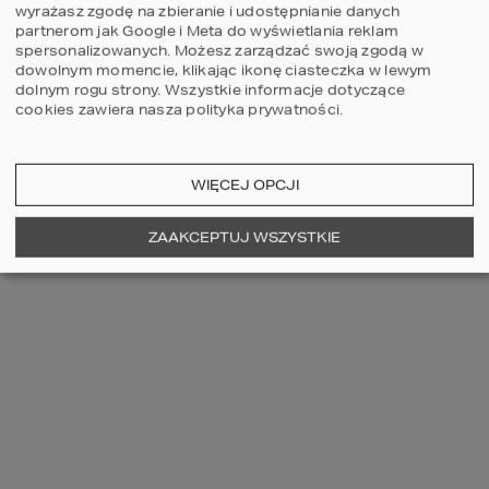
wyrażasz zgodę na zbieranie i udostępnianie danych
niezasłanianie grzejników zasłonami 
partnerom jak Google i Meta do wyświetlania reklam
czy firankami;
spersonalizowanych. Możesz zarządzać swoją zgodą w
Szczelność to podstawa – zarówno w 
dowolnym momencie, klikając ikonę ciasteczka w lewym
dolnym rogu strony.
Wszystkie informacje dotyczące
ocieplonym, jak i nieocieplonym 
cookies zawiera nasza
polityka prywatności
.
budynku, przed przenikaniem chłodu 
ochroni nas dokładne uszczelnienie 
WIĘCEJ OPCJI
Na wiosnę warto rozważyć najlepszy 
sposób na okiełznanie wysokich kosztów 
ZAAKCEPTUJ WSZYSTKIE
ogrzewania, czyli kompleksową 
termomodernizację.
Więcej informacji: 
www.termoorganika.pl
.
/ Materiał partnera /
Komentarze