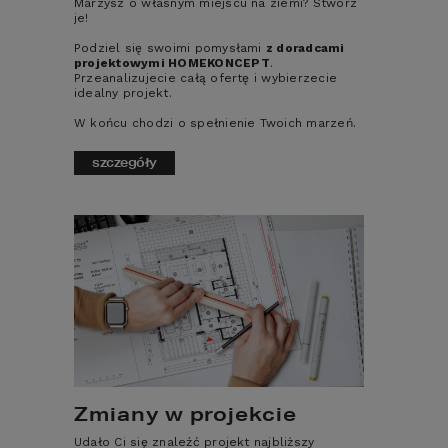
Marzysz o własnym miejscu na ziemi? Stwórz
zaoszczędzić na ogrzewaniu nawet 
je!
do kilku tysięcy złotych rocznie.
Podziel się swoimi pomysłami
z doradcami
projektowymi HOMEKONCEPT
.
Przeanalizujecie całą ofertę i wybierzecie
Sezon na prace termomodernizacyjne 
idealny projekt.
rozpocznie się na wiosnę, jednak już dziś 
warto pomyśleć o wyborze odpowiedniego 
W końcu chodzi o spełnienie Twoich marzeń.
materiału, gdyż w sezonie zimowym ceny 
materiałów do izolacji potrafią być bardzo 
szczegóły
atrakcyjne.
GOTOWE 
ROZWIĄZANIA NA 
„JUŻ”
Kiedy sezon grzewczy jest w pełni możemy 
zastosować kilka tymczasowych rozwiązań, 
które pozwolą ograniczyć koszty 
ogrzewania. Warto zmienić przyzwyczajenia, 
które zimą uszczuplają domowy budżet 
związany z zapewnieniem ciepła naszym 
Zmiany w projekcie
czterem kątom.
Udało Ci się znaleźć projekt najbliższy