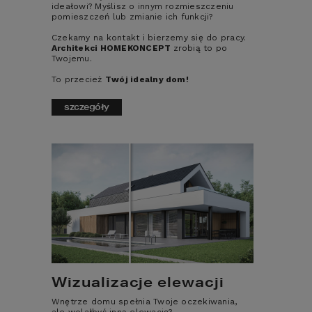
ideałowi? Myślisz o innym rozmieszczeniu
pomieszczeń lub zmianie ich funkcji?
Czekamy na kontakt i bierzemy się do pracy.
Architekci HOMEKONCEPT
zrobią to po
Twojemu.
To przecież
Twój idealny dom!
szczegóły
Istnieją proste sposoby na ograniczenie 
zużycia energii potrzebnej do ogrzania 
domu. Każdy domownik powinien się z nimi 
zapoznać – dla własnego komfortu:
Wietrzenie mieszkania – 
zdecydowanie lepiej wietrzyć 
mieszkanie przez kilka minut przy 
szeroko otwartych oknach niż 
zostawiać je na dłuższy czas lekko 
Wizualizacje elewacji
uchylone;
Wnętrze domu spełnia Twoje oczekiwania,
Ogrzewanie pomieszczeń 