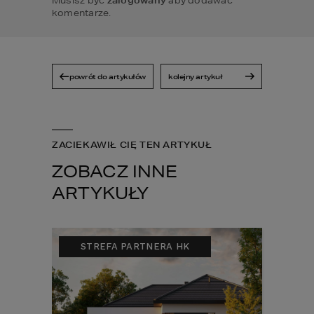
Musisz być
zalogowany
aby dodawać
komentarze.
powrót do artykułów
kolejny artykuł
ZACIEKAWIŁ CIĘ TEN ARTYKUŁ
ZOBACZ INNE
ARTYKUŁY
STREFA PARTNERA HK