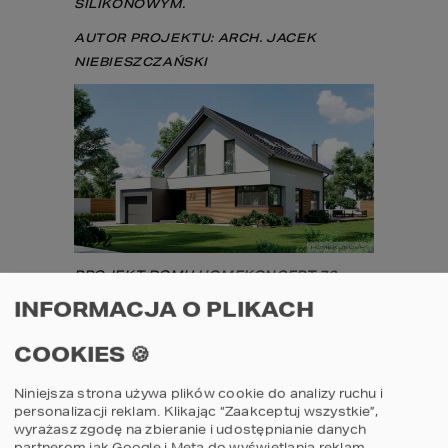
SILIKONOWYM.
AUTOR PROJEKTU: ARCH. JACEK 
NIEBIESZCZAŃSKI
PROJEKT DOMU 
HOMEKONCEPT 72
 – 
DREWNIANA OKŁADZINA ELEWACJI.
INFORMACJA O PLIKACH
AUTOR PROJEKTU: ARCH. JACEK 
COOKIES 🍪
NIEBIESZCZAŃSKI
Ciekawym i kunsztownym materiałem 
Niniejsza strona używa plików cookie do analizy ruchu i
wykończeniowym jest klinkier. To produkt 
personalizacji reklam. Klikając “Zaakceptuj wszystkie”,
naturalny, atrakcyjny w wyglądzie i mający 
wyrażasz zgodę na zbieranie i udostępnianie danych
bogate zastosowanie w budowie 
partnerom jak Google i Meta do wyświetlania reklam