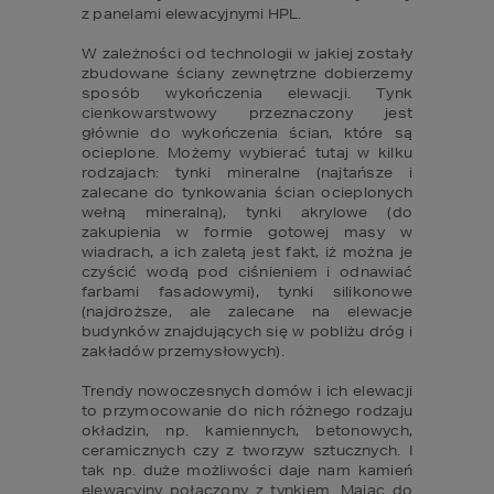
z panelami elewacyjnymi HPL.

W zależności od technologii w jakiej zostały 
zbudowane ściany zewnętrzne dobierzemy 
sposób wykończenia elewacji. Tynk 
cienkowarstwowy przeznaczony jest 
głównie do wykończenia ścian, które są 
ocieplone. Możemy wybierać tutaj w kilku 
rodzajach: tynki mineralne (najtańsze i 
zalecane do tynkowania ścian ocieplonych 
wełną mineralną), tynki akrylowe (do 
zakupienia w formie gotowej masy w 
wiadrach, a ich zaletą jest fakt, iż można je 
czyścić wodą pod ciśnieniem i odnawiać 
farbami fasadowymi), tynki silikonowe 
(najdroższe, ale zalecane na elewacje 
budynków znajdujących się w pobliżu dróg i 
zakładów przemysłowych).

Trendy nowoczesnych domów i ich elewacji 
to przymocowanie do nich różnego rodzaju 
okładzin, np. kamiennych, betonowych, 
ceramicznych czy z tworzyw sztucznych. I 
tak np. duże możliwości daje nam kamień 
elewacyjny połączony z tynkiem. Mając do 