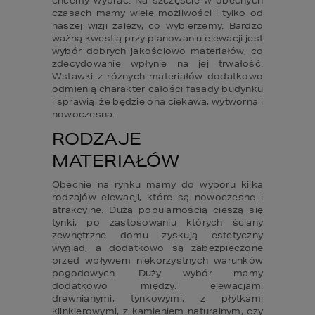
chcemy wybrać. Na szczęście w obecnych 
czasach mamy wiele możliwości i tylko od 
naszej wizji zależy, co wybierzemy. Bardzo 
ważną kwestią przy planowaniu elewacji jest 
wybór dobrych jakościowo materiałów, co 
zdecydowanie wpłynie na jej trwałość. 
Wstawki z różnych materiałów dodatkowo 
odmienią charakter całości fasady budynku 
i sprawią, że będzie ona ciekawa, wytworna i 
nowoczesna.
RODZAJE 
MATERIAŁÓW
Obecnie na rynku mamy do wyboru kilka 
rodzajów elewacji, które są nowoczesne i 
atrakcyjne. Dużą popularnością cieszą się 
tynki, po zastosowaniu których ściany 
zewnętrzne domu zyskują estetyczny 
wygląd, a dodatkowo są zabezpieczone 
przed wpływem niekorzystnych warunków 
pogodowych. Duży wybór mamy 
dodatkowo między: elewacjami 
drewnianymi, tynkowymi, z płytkami 
klinkierowymi, z kamieniem naturalnym, czy 