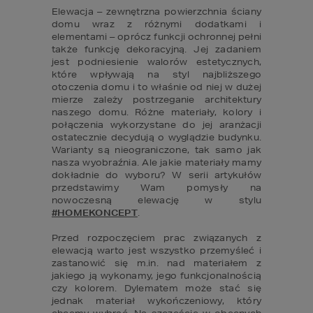
Elewacja – zewnętrzna powierzchnia ściany 
domu wraz z różnymi dodatkami i 
elementami – oprócz funkcji ochronnej pełni 
także funkcję dekoracyjną. Jej zadaniem 
jest podniesienie walorów estetycznych, 
które wpływają na styl najbliższego 
otoczenia domu i to właśnie od niej w dużej 
mierze zależy postrzeganie architektury 
naszego domu. Różne materiały, kolory i 
połączenia wykorzystane do jej aranżacji 
ostatecznie decydują o wyglądzie budynku. 
Warianty są nieograniczone, tak samo jak 
nasza wyobraźnia. Ale jakie materiały mamy 
dokładnie do wyboru? W serii artykułów 
przedstawimy Wam pomysły na 
nowoczesną elewację w stylu 
#HOMEKONCEPT
.

Przed rozpoczęciem prac związanych z 
elewacją warto jest wszystko przemyśleć i 
zastanowić się m.in. nad materiałem z 
jakiego ją wykonamy, jego funkcjonalnością 
czy kolorem. Dylematem może stać się 
jednak materiał wykończeniowy, który 