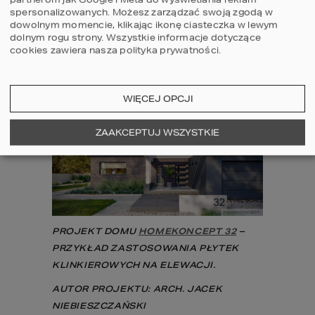
nowoczesnych domów. Płytki klinkierowe 
spersonalizowanych. Możesz zarządzać swoją zgodą w
jako materiał elewacyjny, są wyjątkowo 
dowolnym momencie, klikając ikonę ciasteczka w lewym
trwałe dzięki specjalnym warunkom jego 
dolnym rogu strony.
Wszystkie informacje dotyczące
wypalania. Ich trwałość, różne kolory oraz 
cookies zawiera nasza
polityka prywatności
.
ciekawe zdobienia wciąż znajdują nowych 
wyznawców, na co ogromny wpływ ma 
również niska cena, za którą możemy je 
nabyć.
WIĘCEJ OPCJI
ZAAKCEPTUJ WSZYSTKIE
PROJEKT DOMU 
HOMEKONCEPT 32
 – 
PRZYKŁAD ZASTOSOWANIA PŁYTEK 
KLINKIEROWYCH NA ELEWACJI.
AUTOR PROJEKTU: ARCH. JACEK 