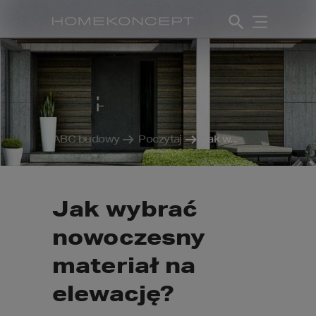
ABC budowy
Poczytaj
Jak w...
Jak wybrać
nowoczesny
materiał na
elewację?