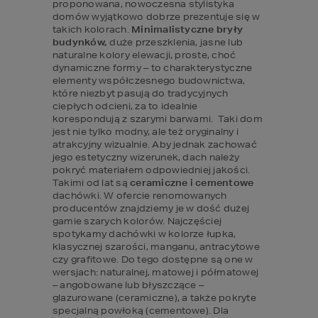
proponowana, nowoczesna stylistyka 
domów wyjątkowo dobrze prezentuje się w 
takich kolorach. 
Minimalistyczne bryły 
budynków,
 duże przeszklenia, jasne lub 
naturalne kolory elewacji, proste, choć 
dynamiczne formy – to charakterystyczne 
elementy współczesnego budownictwa, 
które niezbyt pasują do tradycyjnych 
ciepłych odcieni, za to idealnie 
korespondują z szarymi barwami.  Taki dom 
jest nie tylko modny, ale też oryginalny i 
atrakcyjny wizualnie. Aby jednak zachować 
jego estetyczny wizerunek, dach należy 
pokryć materiałem odpowiedniej jakości. 
Takimi od lat są 
ceramiczne i cementowe 
dachówki. W ofercie renomowanych 
producentów znajdziemy je w dość dużej 
gamie szarych kolorów. Najczęściej 
spotykamy dachówki w kolorze łupka, 
klasycznej szarości, manganu, antracytowe 
czy grafitowe. Do tego dostępne są one w 
wersjach: naturalnej, matowej i półmatowej 
– angobowane lub błyszczące – 
glazurowane (ceramiczne), a także pokryte 
specjalną powłoką (cementowe). Dla 