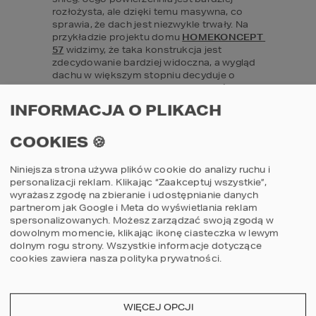
rozłożysta, ale dzięki temu masywna, co 
sprawia, że dach jest niezwykle trwały. Na 
przykładzie projektu domu 
HOMEKONCEPT 
57
 widzimy, że taka konstrukcja jest 
zdecydowanie bardziej widoczna, a wygląd 
dachu w większym stopniu decyduje o 
wizerunku całego domu. Sama 
architektura 
budynku 
nawiązuje już do 
tradycyjnych 
INFORMACJA O PLIKACH
form
, a mimo to, nowoczesny dach w 
odcieniach szarości wyjątkowo pasuje do 
COOKIES 🍪
bryły domu. Dla podkreślenia kontrastu 
architekt również zastosował jasną 
elewację, ale ozdobił ją jasnoszarymi 
Niniejsza strona używa plików cookie do analizy ruchu i
dekorami. Za dużo szarości? Nic z tego. 
personalizacji reklam. Klikając “Zaakceptuj wszystkie”,
Całość prezentuje się 
niezwykle elegancko
, 
wyrażasz zgodę na zbieranie i udostępnianie danych
a dom sprawia bardzo przyjemne wrażenie. 
partnerom jak Google i Meta do wyświetlania reklam
spersonalizowanych. Możesz zarządzać swoją zgodą w
dowolnym momencie, klikając ikonę ciasteczka w lewym
dolnym rogu strony.
Wszystkie informacje dotyczące
cookies zawiera nasza
polityka prywatności
.
WIĘCEJ OPCJI