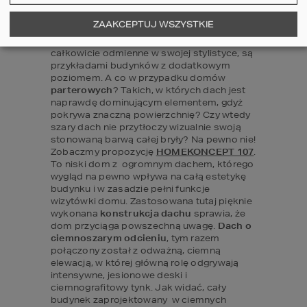
ZAAKCEPTUJ WSZYSTKIE
Oba 
wybrane projekty domów
, choć  
całkowicie odmienne w swojej stylistyce, są 
przykładami budynków z dodatkowym 
poziomem. A co w przypadku domów 
parterowych
? Takich, w których dach jest 
naprawdę dominującym elementem, gdyż 
pokrywa znaczną powierzchnię? Czy wtedy 
szary dach nie przytłoczy wizualnie swoją 
stonowaną barwą całej bryły? Na pewno nie! 
Zobaczmy propozycję 
HOMEKONCEPT 107
. 
To niski dom z  ogromnym dachem, którego 
wygląd na pewno wpływa na całą estetykę 
budynku i w zasadzie pełni funkcje 
wizytówki domu. Zastosowana tutaj pięknie 
wykonana 
konstrukcja dachu
 sprawia, że 
dom przyciąga powszechną uwagę. 
Dach o 
ciemnoszarym odcieniu
, tym razem 
połączony został z odważną, ciemną 
elewacją, w której główną rolę odgrywają 
intensywne, jesionowe deski i 
ciemnografitowy tynk. Jak widać, cały 
budynek zaprojektowany  w ciemnych 