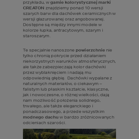
przykładu, w 
gamie kolorystycznej marki 
CREATON 
znajdziemy ponad 10 wersji 
szarych barw dla dachówek ceramicznych w 
wersji glazurowanej oraz angobowanej. 
Dostępne są między innymi modele w 
kolorze łupka, antracytowym, szarym i 
staroszarym.
Te specjalnie nanoszone 
powierzchnie 
nie 
tylko chronią pokrycie przed działaniem 
niekorzystnych warunków atmosferycznych, 
ale także zabezpieczają kolor dachówki 
przez wyblaknięciem i nadają mu 
odpowiednią głębię.  Dachówki wypalane z 
naturalnych materiałów, o ciekawym – 
falistym lub płaskim kształcie, klasyczne, 
jak i nowoczesne, o różnej wielkości, dają 
nam możliwość położenia solidnego, 
trwałego, ale także eleganckiego i 
ponadczasowego, a przede wszystkim 
modnego dachu
 w bardzo zróżnicowanych 
odcieniach szarości. 