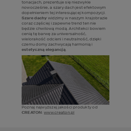
tonacjach, prezentuje się niezwykle 
nowocześnie, a szary dach jest efektowym 
Szare dachy
 widzimy w naszym krajobrazie 
coraz częściej i zapewne trend ten nie 
będzie chwilową modą. Architekci bowiem 
cenią tę barwę za uniwersalność, 
wielorakość odcieni i neutralność, dzięki 
czemu domy zachwycają harmonią i 
estetyczną elegancją
. 
Poznaj najwyższej jakości produkty od 
CREATON
: 
www.creaton.pl