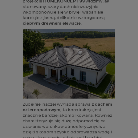
projekcie 
HOMEKONCEPT 99
 widzimy jak 
stonowany, szary dach nieinwazyjnie 
wkomponowuje się w bryłę i wspaniale 
koreluje z jasną, delikatnie wzbogaconą 
ciepłym drewnem
 elewację.
Zupełnie inaczej wygląda sprawa 
z dachem 
czterospadowym,
 ta konstrukcja jest 
znacznie bardziej skomplikowana. Również 
charakteryzuje się dużą odpornością na 
działanie warunków atmosferycznych, a 
dzięki skosom szybko odprowadza wodę i 
śnieg. Jego powierzchnia jest bardziej 