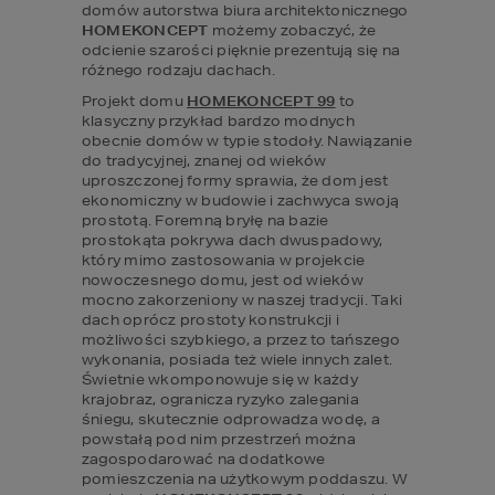
domów autorstwa biura architektonicznego 
HOMEKONCEPT 
możemy zobaczyć, że 
odcienie szarości pięknie prezentują się na 
różnego rodzaju dachach.  
Projekt domu 
HOMEKONCEPT 99
 to 
klasyczny przykład bardzo modnych 
obecnie domów w typie stodoły. Nawiązanie 
do tradycyjnej, znanej od wieków 
uproszczonej formy sprawia, że dom jest 
ekonomiczny w budowie i zachwyca swoją 
prostotą. Foremną bryłę na bazie 
prostokąta pokrywa dach dwuspadowy, 
który mimo zastosowania w projekcie 
nowoczesnego domu, jest od wieków 
mocno zakorzeniony w naszej tradycji. Taki 
dach oprócz prostoty konstrukcji i 
możliwości szybkiego, a przez to tańszego 
wykonania, posiada też wiele innych zalet.  
Świetnie wkomponowuje się w każdy 
krajobraz, ogranicza ryzyko zalegania 
śniegu, skutecznie odprowadza wodę, a 
powstałą pod nim przestrzeń można 
zagospodarować na dodatkowe 
pomieszczenia na użytkowym poddaszu. W 