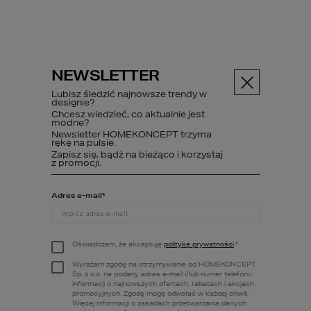
NEWSLETTER
Menu
Lubisz śledzić najnowsze trendy w
designie?
Chcesz wiedzieć, co aktualnie jest
modne?
Newsletter HOMEKONCEPT trzyma
ABC budowy
Poczytaj
Jak s...
rękę na pulsie.
Zapisz się, bądź na bieżąco i korzystaj
z promocji.
Adres e-mail
*
Jak stworzyć
modne pokrycie
Oświadczam, że akceptuję
politykę prywatności
.
*
dachowe w
Wyrażam zgodę na otrzymywanie od HOMEKONCEPT
Sp. z o.o. na podany adres e-mail i/lub numer telefonu
odcieniach
informacji o najnowszych ofertach, rabatach i akcjach
promocyjnych. Zgodę mogę odwołać w każdej chwili.
Więcej informacji o zasadach przetwarzania danych