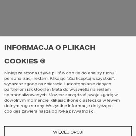
rozłożysta, ale dzięki temu masywna, co 
sprawia, że dach jest niezwykle trwały. Na 
przykładzie projektu domu 
HOMEKONCEPT 
57
 widzimy, że taka konstrukcja jest 
zdecydowanie bardziej widoczna, a wygląd 
dachu w większym stopniu decyduje o 
wizerunku całego domu. Sama 
architektura 
budynku 
nawiązuje już do 
tradycyjnych 
INFORMACJA O PLIKACH
form
, a mimo to, nowoczesny dach w 
odcieniach szarości wyjątkowo pasuje do 
COOKIES 🍪
bryły domu. Dla podkreślenia kontrastu 
architekt również zastosował jasną 
elewację, ale ozdobił ją jasnoszarymi 
Niniejsza strona używa plików cookie do analizy ruchu i
dekorami. Za dużo szarości? Nic z tego. 
personalizacji reklam. Klikając “Zaakceptuj wszystkie”,
Całość prezentuje się 
niezwykle elegancko
, 
wyrażasz zgodę na zbieranie i udostępnianie danych
a dom sprawia bardzo przyjemne wrażenie. 
partnerom jak Google i Meta do wyświetlania reklam
spersonalizowanych. Możesz zarządzać swoją zgodą w
dowolnym momencie, klikając ikonę ciasteczka w lewym
dolnym rogu strony.
Wszystkie informacje dotyczące
cookies zawiera nasza
polityka prywatności
.
WIĘCEJ OPCJI