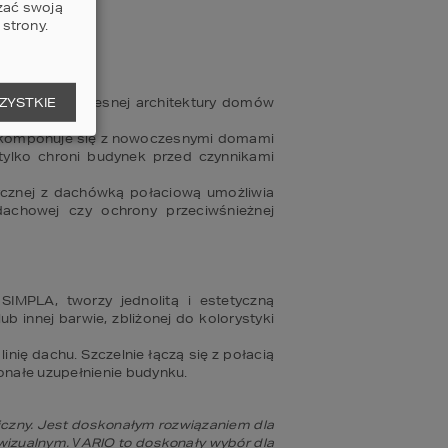
zać swoją
strony.
uje do nowoczesnej architektury domów 
ZYSTKIE
ale komponuje się z nowoczesnymi domami 
lko chroni budynek przed czynnikami 
cznej z dachówką połaciową umożliwia 
chowej czy ochrony przeciwśnieżnej 
MPLA, tworzy jednolitą i estetyczną 
b innej barwie, zbliżonej do kolorystyki 
nię dachu. Szczelnie łączą się z połacią 
onałe uzupełnienie budynku.
iczny. Jest doskonałym rozwiązaniem dla 
e wizualnym. VARIO to doskonały wybór dla 