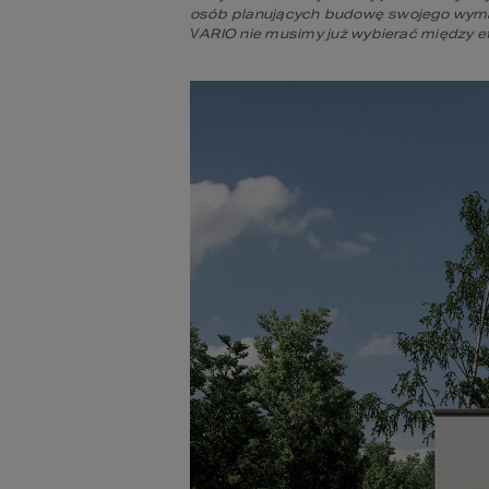
osób planujących budowę swojego wymar
VARIO nie musimy już wybierać między 