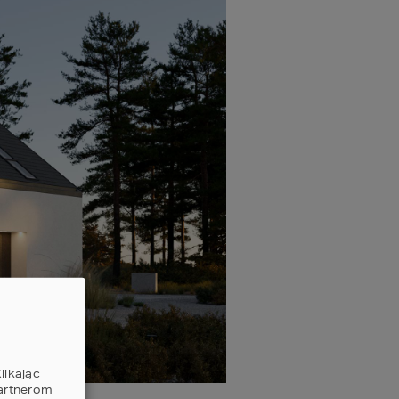
likając
partnerom