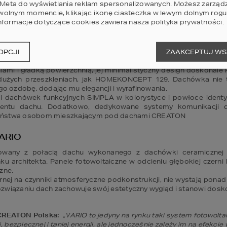
PODDASZEM 
HOMEKONCEPT 119 G1
i Meta do wyświetlania reklam spersonalizowanych. Możesz zarząd
olnym momencie, klikając ikonę ciasteczka w lewym dolnym rogu 
nformacje dotyczące cookies zawiera nasza
polityka prywatności
.
MPLA
ch na rynku płaskich dachówek ceramicznych, która idealnie pas
OPCJI
ZAAKCEPTUJ WS
iniami i gładką powierzchnią, jej minimalistyczny design doskon
żych przeszkleniach, jak HOMEKONCEPT 129. Dachówka nie ty
o ozdobę, dodając mu elegancji i wyrafinowania. 

 dachówek funkcyjnych SIMPLA w kolorystyce i powłoce identy
entu dachu. Dodatkowo, dedykowane systemy komunikacji da
zeństwa osobom mieszkającym pod dachami CREATON
ARIO
rowany z połacią dachu wykonanego z dachówki ceramicznej SI
ku architekta. Panele fotowoltaiczne w odcieniu głębokiej czerni lu
e. 

nej na czynniki atmosferyczne podkonstrukcji, nie wystają ponad li
związaniu dach zachowuje swój estetyczny wygląd i stanowi dosk
 CREATON Polska:
„VARIO to jedyny na rynku taki system fotowolta
, bezpiecznej i taniej energii, ale jednocześnie zależy im na efekci