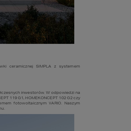
ówki ceramicznej SIMPLA z systemem 
łczesnych inwestorów. W odpowiedzi na 
ONCEPT 119 G1, HOMEKONCEPT 102 G2 czy 
mem fotowoltaicznym VARIO. Naszym 
mu.