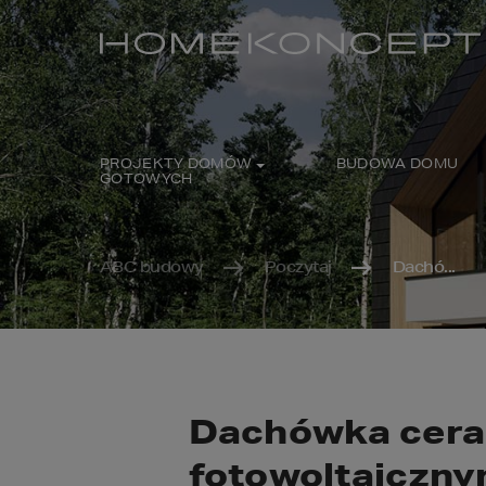
PROJEKTY DOMÓW
BUDOWA DOMU
GOTOWYCH
ABC budowy
Poczytaj
Dachó...
Dachówka cera
fotowoltaiczny