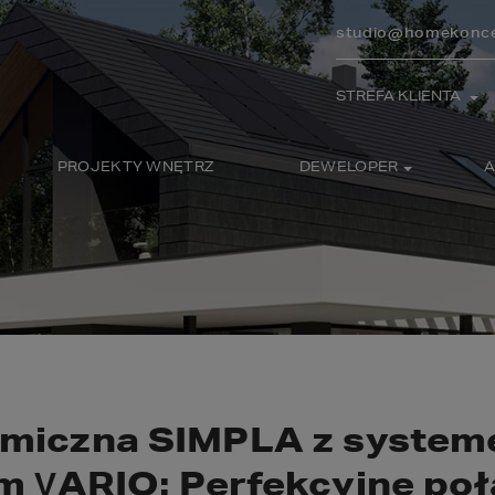
studio@homekonce
STREFA KLIENTA
PROJEKTY WNĘTRZ
DEWELOPER
A
miczna SIMPLA z syste
m VARIO: Perfekcyjne poł