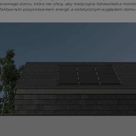
zonego domu, które nie chcą, aby tradycyjna fotowoltaika montow
efektywnym pozyskiwaniem energii, a estetycznym wyglądem domu”