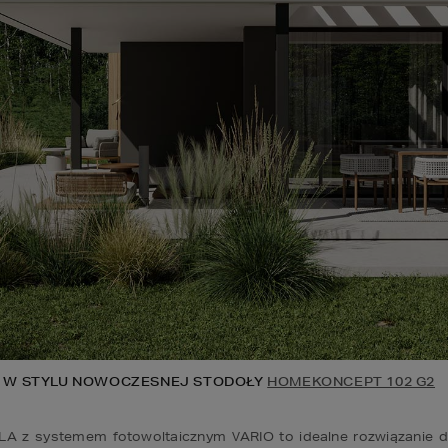
 W STYLU NOWOCZESNEJ STODOŁY 
HOMEKONCEPT 102 G2
LA z systemem fotowoltaicznym VARIO to idealne rozwiązanie dl