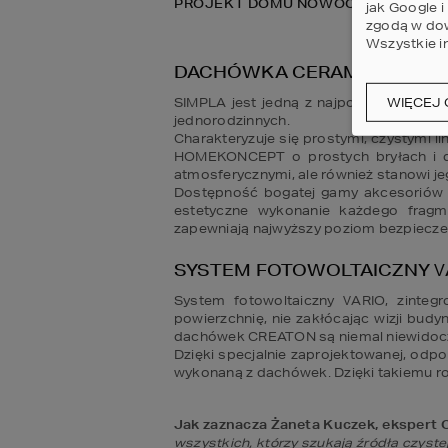
PROJEKT DOMU NOWOCZESNEGO Z 
jak Google 
zgodą w dow
Wszystkie i
DACHÓWKA CERAMICZNA SI
SIMPLA jest jedną z najpopularniejszy
WIĘCEJ 
jednorodzinnych. 

Charakteryzuje się prostymi, czystymi l
HOMEKONCEPT o prostych bryłach i du
atmosferycznymi, ale również stanowi jeg
Dostępność bogatej gamy akcesoriów i
estetyczne wykonanie każdego fragm
zapewniają najwyższy poziom bezpiec
SYSTEM FOTOWOLTAICZNY V
System fotowoltaiczny VARIO, zinteg
powierzchnię, nie zakłócając wizji budyn
dachówek CREATON są niemal niewidoczn
Dzięki specjalnie zaprojektowanej, odpor
wykonaną z dachówek. Dzięki takiemu ro
Jak zaznacza Żaneta Kuczek, ekspert
wszystkich, którzy szukają źródła czystej