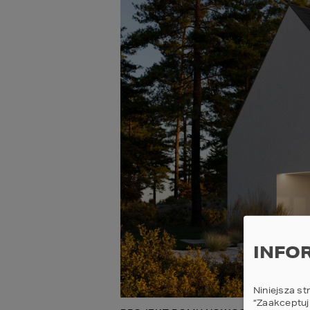
INFO
Niniejsza st
“Zaakceptuj