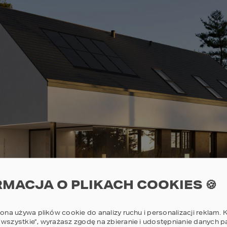
RMACJA O PLIKACH COOKIES 🍪
rona używa plików cookie do analizy ruchu i personalizacji reklam. K
 wszystkie”, wyrażasz zgodę na zbieranie i udostępnianie danych 