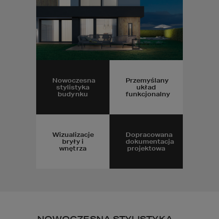
Nowoczesna
Przemyślany
stylistyka
układ
budynku
funkcjonalny
Wizualizacje
Dopracowana
bryły i
dokumentacja
wnętrza
projektowa
NOWOCZESNA STYLISTYKA