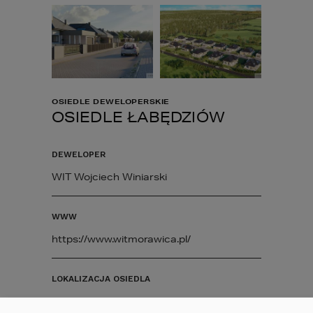
OSIEDLE DEWELOPERSKIE
OSIEDLE ŁABĘDZIÓW
DEWELOPER
WIT Wojciech Winiarski
WWW
https://www.witmorawica.pl/
LOKALIZACJA OSIEDLA
ul. Pińczowska 5, 26-026 Morawica