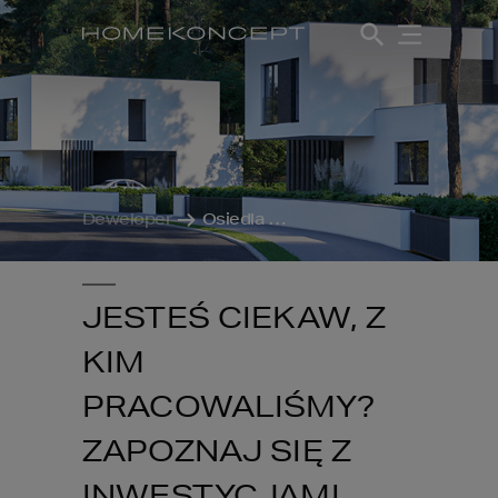
Deweloper
Osiedla deweloperskie
JESTEŚ CIEKAW, Z
KIM
PRACOWALIŚMY?
ZAPOZNAJ SIĘ Z
INWESTYCJAMI