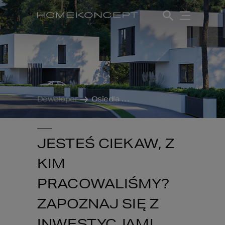
Deweloper
Osiedla deweloperskie
JESTEŚ CIEKAW, Z
KIM
PRACOWALIŚMY?
ZAPOZNAJ SIĘ Z
INWESTYCJAMI