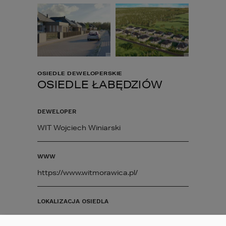
OSIEDLE DEWELOPERSKIE
OSIEDLE ŁABĘDZIÓW
DEWELOPER
WIT Wojciech Winiarski
WWW
https://www.witmorawica.pl/
LOKALIZACJA OSIEDLA
ul. Pińczowska 5, 26-026 Morawica