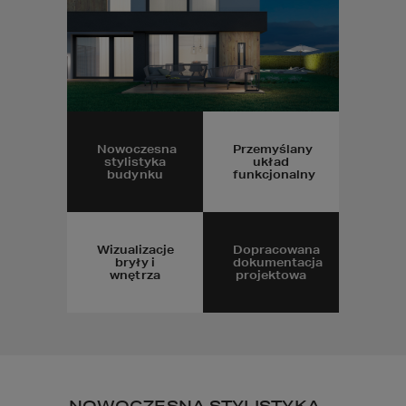
Nowoczesna
Przemyślany
stylistyka
układ
budynku
funkcjonalny
Wizualizacje
Dopracowana
bryły i
dokumentacja
wnętrza
projektowa
NOWOCZESNA STYLISTYKA