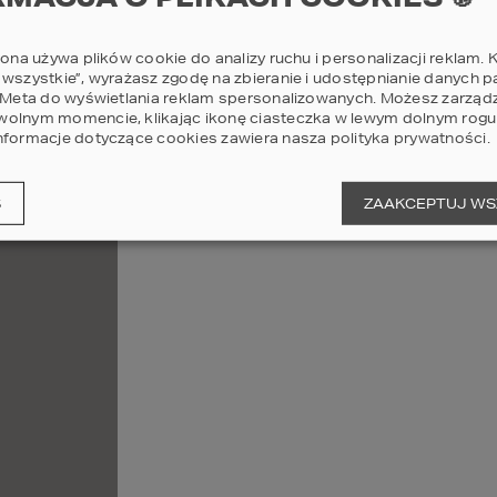
rona używa plików cookie do analizy ruchu i personalizacji reklam. K
 wszystkie”, wyrażasz zgodę na zbieranie i udostępnianie danych 
i Meta do wyświetlania reklam spersonalizowanych. Możesz zarząd
olnym momencie, klikając ikonę ciasteczka w lewym dolnym rogu 
nformacje dotyczące cookies zawiera nasza
polityka prywatności
.
S
ZAAKCEPTUJ WS