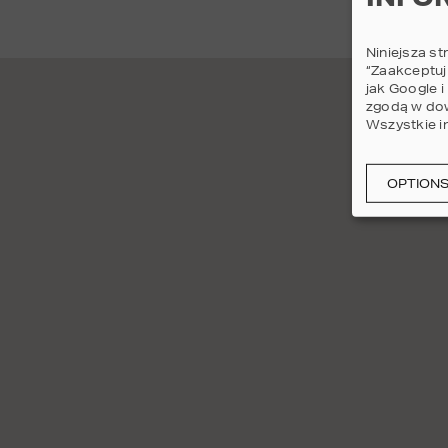
Niniejsza st
“Zaakceptuj
jak Google 
zgodą w dow
Wszystkie i
OPTION