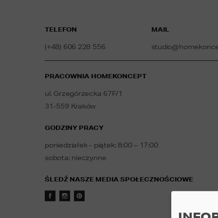
TELEFON
MAIL
(+48) 606 228 556
studio@homekoncep
PRACOWNIA HOMEKONCEPT
ul. Grzegórzecka 67F/1
31-559 Kraków
GODZINY PRACY
poniedziałek - piątek: 8:00 – 17:00
sobota: nieczynne
ŚLEDŹ NASZE MEDIA SPOŁECZNOŚCIOWE
INFO