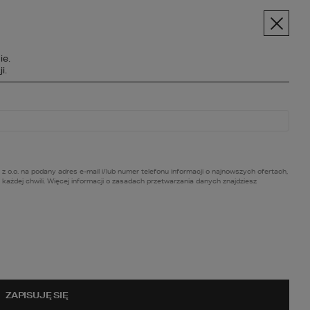
pt.pl
+48 606 228 556
Menu
ie.
SPOŁECZNOŚĆ
i.
BC BUDOWY
O NAS
KONTAKT
. na podany adres e-mail i/lub numer telefonu informacji o najnowszych ofertach,
ażdej chwili. Więcej informacji o zasadach przetwarzania danych znajdziesz
ZAPISUJĘ SIĘ