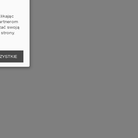
*
pole obowiązkowe
likając
partnerom
zać swoją
strony.
WYŚLIJ
ZYSTKIE