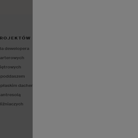
PROJEKTÓW
GODZINY PRACY
Poniedziałek - Piątek: 8:00 - 17:00
la dewelopera
Sobota: nieczynne
parterowych
iętrowych
z poddaszem
 płaskim dachem
 antresolą
liźniaczych