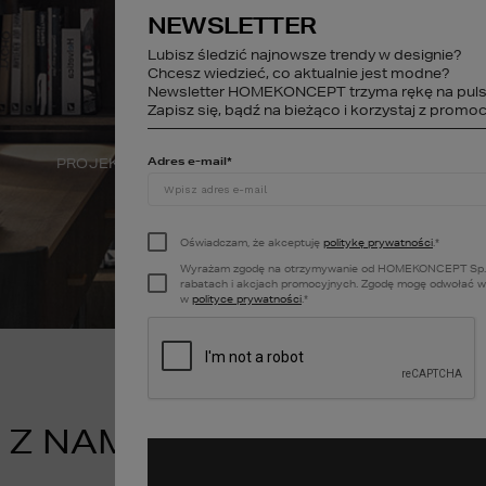
NEWSLETTER
studio@homekonce
Lubisz śledzić najnowsze trendy w designie?
Chcesz wiedzieć, co aktualnie jest modne?
Newsletter HOMEKONCEPT trzyma rękę na puls
STREFA KLIENTA
Zapisz się, bądź na bieżąco i korzystaj z promocj
Adres e-mail
*
PROJEKTY WNĘTRZ
DEWELOPER
A
Oświadczam, że akceptuję
politykę prywatności
.
*
Wyrażam zgodę na otrzymywanie od HOMEKONCEPT Sp. z o.o
rabatach i akcjach promocyjnych. Zgodę mogę odwołać w k
w
polityce prywatności
.
*
 Z NAMI