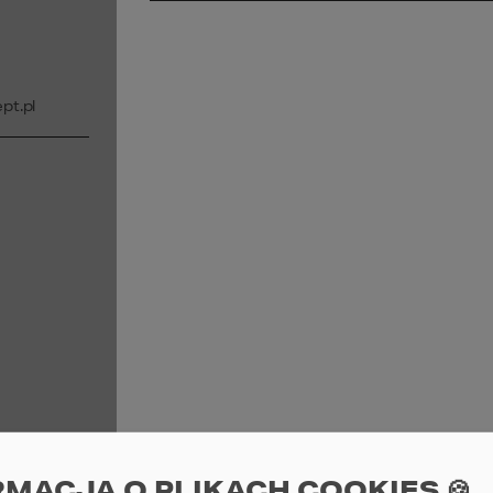
t.pl
RMACJA O PLIKACH COOKIES 🍪