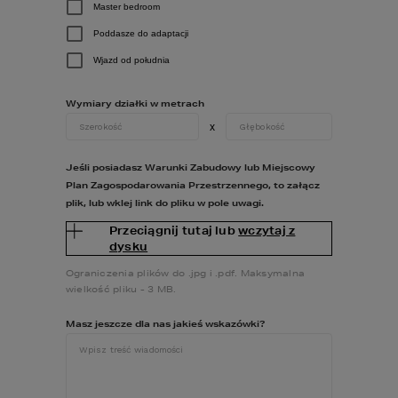
Master bedroom
Cena -
0
zł
Poddasze do adaptacji
Wjazd od południa
Zobacz pozostałe dodatki:
Wymiary działki w metrach
x
Jeśli posiadasz Warunki Zabudowy lub Miejscowy
Plan Zagospodarowania Przestrzennego, to załącz
plik, lub wklej link do pliku w pole uwagi.
Przeciągnij tutaj lub
wczytaj z
PROJEKT INSTALACJI SMART READY
dysku
Ograniczenia plików do .jpg i .pdf. Maksymalna
Instalacja elektryczna zaprojektowana
wielkość pliku - 3 MB.
z myślą o przyszłości – Twój dom
będzie gotowy na inteligentne
Masz jeszcze dla nas jakieś wskazówki?
rozwiązania.
890
zł
CENA: