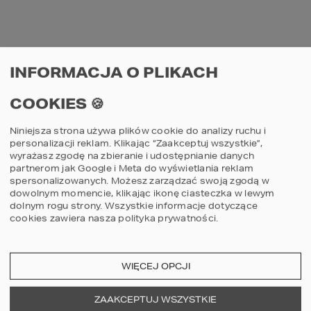
Projekt garażu jednostanowiskowego z
wiatą
1590
zł
CENA:
INFORMACJA O PLIKACH
dodaj do koszyka
szczegóły
COOKIES 🍪
Niniejsza strona używa plików cookie do analizy ruchu i
personalizacji reklam. Klikając “Zaakceptuj wszystkie”,
wyrażasz zgodę na zbieranie i udostępnianie danych
partnerom jak Google i Meta do wyświetlania reklam
spersonalizowanych. Możesz zarządzać swoją zgodą w
dowolnym momencie, klikając ikonę ciasteczka w lewym
dolnym rogu strony.
Wszystkie informacje dotyczące
cookies zawiera nasza
polityka prywatności
.
PROJEKT GARAŻU HOMEKONCEPT G
07
Projekt garażu dwustanowiskowego
WIĘCEJ OPCJI
ZAAKCEPTUJ WSZYSTKIE
1690
zł
CENA: