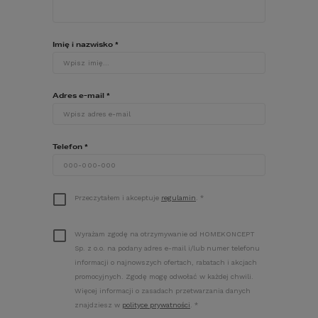
dodaj do koszyka
szczegóły
Imię i nazwisko
*
POLECAMY
Adres e-mail
*
SZCZEGÓŁOWY KOSZTORYS
Telefon
*
INWESTORSKI
Pozwala oszacować i zaplanować
Przeczytałem i akceptuje
regulamin
.
*
wydatki związane z budową domu.
590
zł
CENA:
Wyrażam zgodę na otrzymywanie od HOMEKONCEPT
Sp. z o.o. na podany adres e-mail i/lub numer telefonu
informacji o najnowszych ofertach, rabatach i akcjach
dodaj do koszyka
szczegóły
promocyjnych. Zgodę mogę odwołać w każdej chwili.
Więcej informacji o zasadach przetwarzania danych
znajdziesz w
polityce prywatności
.
*