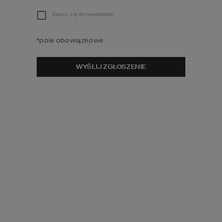
Zapisz się do newslettera
*
pole obowiązkowe
WYŚLIJ ZGŁOSZENIE
UPROSZCZONE PLIKI DWG
Rzuty oraz przekrój do wykorzystania
np. podczas projektowania wnętrz.
590
zł
CENA:
dodaj do koszyka
szczegóły