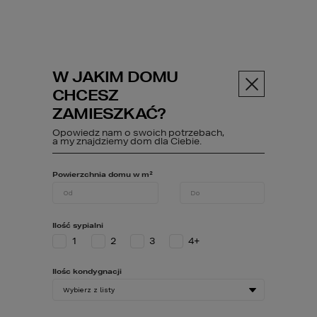
W JAKIM DOMU
Menu
CHCESZ
ZAMIESZKAĆ?
Opowiedz nam o swoich potrzebach,
Dodatek
Projekt w pdf (część architektoniczna)
a my znajdziemy dom dla Ciebie.
Powierzchnia domu w m²
Projekt w pdf (część
architektoniczna)
Ilość sypialni
1
2
3
4+
Ilośc kondygnacji
Możliwość zamówienia
WYŁĄCZNIE
po
zakupie pełnej dokumentacji
projektowej. Projekt w pdf obejmuje część