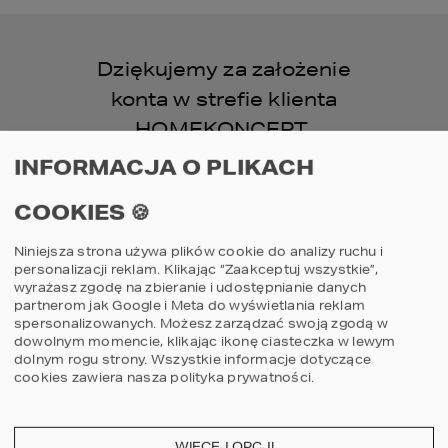
Dziękujemy za założenie
konta w strefie klienta
HOMEKONCEPT.
Pełna aktywacja konta
INFORMACJA O PLIKACH
wymaga potwierdzenia.
COOKIES 🍪
Postępuj zgodnie z
Niniejsza strona używa plików cookie do analizy ruchu i
personalizacji reklam. Klikając “Zaakceptuj wszystkie”,
instrukcjami wysłanymi na
wyrażasz zgodę na zbieranie i udostępnianie danych
partnerom jak Google i Meta do wyświetlania reklam
Twój adres email.
spersonalizowanych. Możesz zarządzać swoją zgodą w
dowolnym momencie, klikając ikonę ciasteczka w lewym
dolnym rogu strony.
Wszystkie informacje dotyczące
cookies zawiera nasza
polityka prywatności
.
KONTAKT
WIĘCEJ OPCJI