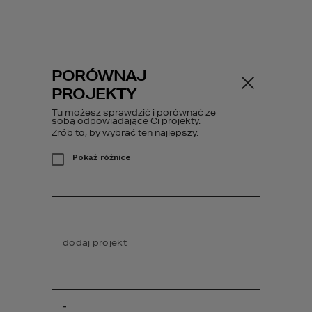
PORÓWNAJ
Menu
PROJEKTY
Tu możesz sprawdzić i porównać ze
sobą odpowiadające Ci projekty.
Projekty domów
Zrób to, by wybrać ten najlepszy.
Projekty małych domów
Pokaż różnice
PROJEKTY
MAŁYCH DOMÓW
dodaj projekt
dodaj pr
Komfort mieszkania w domu 
jednorodzinnym nie zależy od jego metrażu. 
W naszym biurze projektowym stoimy na 
straży przekonania, że jest to wypadkowa 
-
-
zaplanowania rozmieszczenia pomieszczeń 