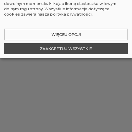
kwintesencja oferty projektowej 
dowolnym momencie, klikając ikonę ciasteczka w lewym
HOMEKONCEPT.
dolnym rogu strony.
Wszystkie informacje dotyczące
cookies zawiera nasza
polityka prywatności
.
Projekty małych domów jednorodzinnych 
cieszą się bardzo dużym 
zainteresowaniem inwestorów 
WIĘCEJ OPCJI
planujących budowę w pełni 
funkcjonalnego i wygodnego domu o 
powierzchni nie przekraczającej ok. 120-
ZAAKCEPTUJ WSZYSTKIE
150 mkw. 
Dzięki kreatywności architektów 
małe domy parterowe, małe domy z 
płaskim dachem czy też małe domy z 
poddaszem użytkowym są atrakcyjne 
wizualnie, ekonomiczne w eksploatacji, a 
przede wszystkim bardzo eleganckie. 
Zachęcamy do poznania małych domów z 
poddaszem, domów z piętrem i np. kolekcji 
projekty domów 120m2
.
BUDYNKI 
PARTEROWE – CZY 
WARTO PODJĄĆ 