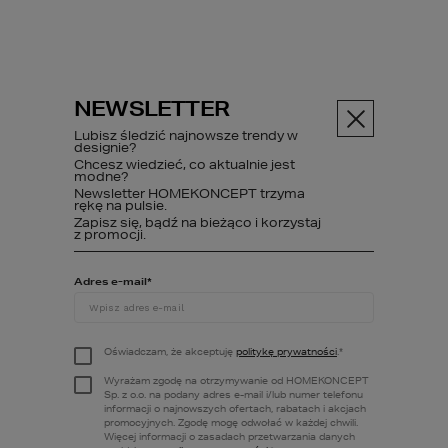
NEWSLETTER
Menu
Lubisz śledzić najnowsze trendy w
designie?
Chcesz wiedzieć, co aktualnie jest
Projekty domów
modne?
Newsletter HOMEKONCEPT trzyma
Projekty domów nowoczesnych
rękę na pulsie.
Zapisz się, bądź na bieżąco i korzystaj
z promocji.
PROJEKTY
Adres e-mail
*
DOMÓW
NOWOCZESNYCH
Oświadczam, że akceptuję
politykę prywatności
.
*
Wyrażam zgodę na otrzymywanie od HOMEKONCEPT
Sp. z o.o. na podany adres e-mail i/lub numer telefonu
informacji o najnowszych ofertach, rabatach i akcjach
Nowoczesne projekty domów 
promocyjnych. Zgodę mogę odwołać w każdej chwili.
nowoczesnych HOMEKONCEPT
Więcej informacji o zasadach przetwarzania danych