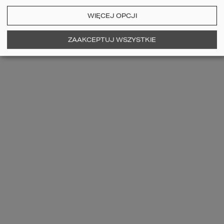
WIĘCEJ OPCJI
Szczegóły
porównaj
ZAAKCEPTUJ WSZYSTKIE
3
2
1
Projekt domu HOMEKONCEPT 144
G1