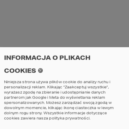
2
POWIERZCHNIA DOMU
111,61
m
Szczegóły
porównaj
3
2
INFORMACJA O PLIKACH
COOKIES 🍪
NOWOŚĆ
Niniejsza strona używa plików cookie do analizy ruchu i
personalizacji reklam. Klikając “Zaakceptuj wszystkie”,
wyrażasz zgodę na zbieranie i udostępnianie danych
partnerom jak Google i Meta do wyświetlania reklam
spersonalizowanych. Możesz zarządzać swoją zgodą w
dowolnym momencie, klikając ikonę ciasteczka w lewym
dolnym rogu strony.
Wszystkie informacje dotyczące
Projekt domu HOMEKONCEPT 145
cookies zawiera nasza
polityka prywatności
.
2
POWIERZCHNIA DOMU
115,64
m