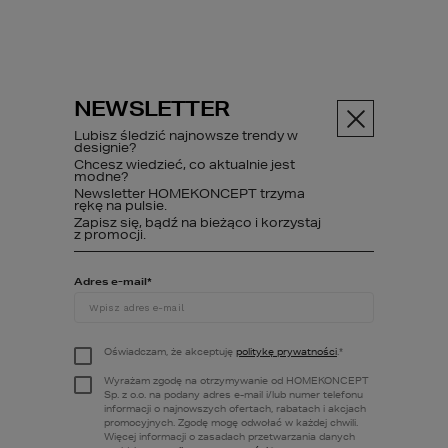
NEWSLETTER
Menu
Lubisz śledzić najnowsze trendy w
designie?
Projekty domów
Chcesz wiedzieć, co aktualnie jest
Projekty domów jednorodzinnych 
modne?
Newsletter HOMEKONCEPT trzyma
dwulokalowych
rękę na pulsie.
Zapisz się, bądź na bieżąco i korzystaj
z promocji.
PROJEKTY DOMÓW
Adres e-mail
*
JEDNORODZINNYCH
DWULOKALOWYCH
Oświadczam, że akceptuję
politykę prywatności
.
*
Wyrażam zgodę na otrzymywanie od HOMEKONCEPT
Sp. z o.o. na podany adres e-mail i/lub numer telefonu
informacji o najnowszych ofertach, rabatach i akcjach
Projekty domów jednorodzinnych 
promocyjnych. Zgodę mogę odwołać w każdej chwili.
dwulokalowych to ciekawa propozycja dla 
Więcej informacji o zasadach przetwarzania danych