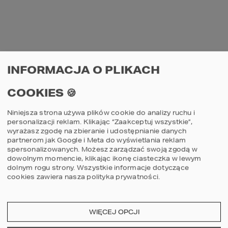
z nich może też zostać przeznaczony na 
wynajem, co pozwala uzyskać dodatkowy 
dochód i np. częściowo pokryć koszty 
budowy lub późniejszej eksploatacji 
budynku.
INFORMACJA O PLIKACH
DOM DWURODZINNY 
COOKIES 🍪
A DOM 
DWULOKALOWY – 
Niniejsza strona używa plików cookie do analizy ruchu i
personalizacji reklam. Klikając “Zaakceptuj wszystkie”,
CZYM SIĘ RÓŻNIĄ?
wyrażasz zgodę na zbieranie i udostępnianie danych
partnerom jak Google i Meta do wyświetlania reklam
Choć określenia dom dwurodzinny i dom 
spersonalizowanych. Możesz zarządzać swoją zgodą w
dwulokalowy często pojawiają się 
dowolnym momencie, klikając ikonę ciasteczka w lewym
zamiennie, pomiędzy tymi rozwiązaniami 
dolnym rogu strony.
Wszystkie informacje dotyczące
występują istotne różnice funkcjonalne. 
cookies zawiera nasza
polityka prywatności
.
Projekt domu dwulokalowego zakłada 
powstanie dwóch całkowicie niezależnych 
mieszkań lub segmentów, które posiadają 
osobne wejścia oraz oddzielne strefy 
WIĘCEJ OPCJI
użytkowe. Każdy lokal funkcjonuje 
samodzielnie – na zasadzie domu 