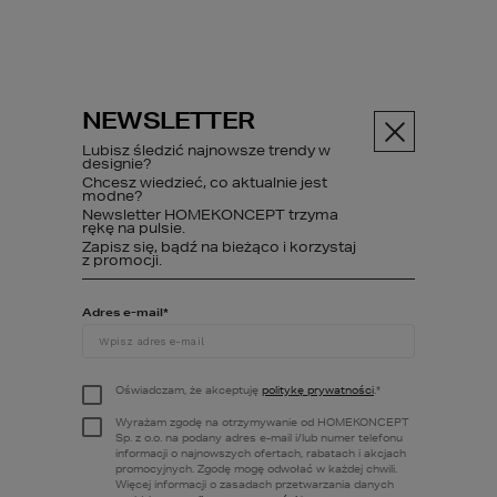
NEWSLETTER
Menu
Lubisz śledzić najnowsze trendy w
designie?
Projekty domów
Chcesz wiedzieć, co aktualnie jest
Projekty domów 
modne?
Newsletter HOMEKONCEPT trzyma
energooszczędnych
rękę na pulsie.
Zapisz się, bądź na bieżąco i korzystaj
z promocji.
PROJEKTY DOMÓW
Adres e-mail
*
ENERGOOSZCZĘDNY
Oświadczam, że akceptuję
politykę prywatności
.
*
Obejrzyj 
kolekcję projektów domów 
Wyrażam zgodę na otrzymywanie od HOMEKONCEPT
energooszczędnych
, która powstała z 
Sp. z o.o. na podany adres e-mail i/lub numer telefonu
myślą o inwestorach szukających 
informacji o najnowszych ofertach, rabatach i akcjach
promocyjnych. Zgodę mogę odwołać w każdej chwili.
nowoczesnych domów jednorodzinnych. 
Więcej informacji o zasadach przetwarzania danych
Domy energooszczędne HOMEKONCEPT