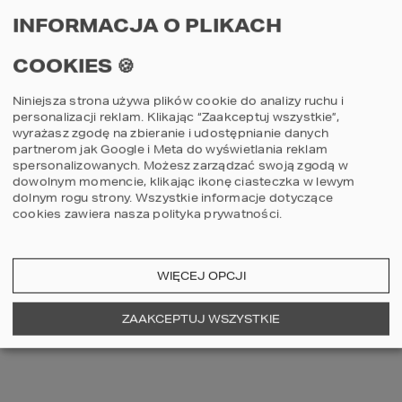
INFORMACJA O PLIKACH
2
POWIERZCHNIA DOMU
115,64
m
COOKIES 🍪
Szczegóły
porównaj
Niniejsza strona używa plików cookie do analizy ruchu i
personalizacji reklam. Klikając “Zaakceptuj wszystkie”,
wyrażasz zgodę na zbieranie i udostępnianie danych
partnerom jak Google i Meta do wyświetlania reklam
spersonalizowanych. Możesz zarządzać swoją zgodą w
3
2
1
dowolnym momencie, klikając ikonę ciasteczka w lewym
dolnym rogu strony.
Wszystkie informacje dotyczące
cookies zawiera nasza
polityka prywatności
.
WIĘCEJ OPCJI
ZAAKCEPTUJ WSZYSTKIE
Projekt domu HOMEKONCEPT 144
G1