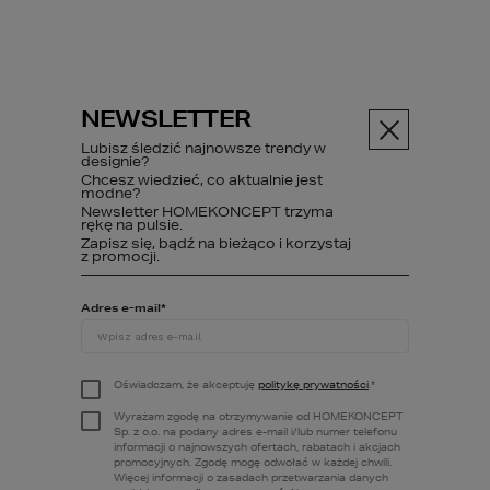
NEWSLETTER
Menu
Lubisz śledzić najnowsze trendy w
designie?
Projekty domów
Chcesz wiedzieć, co aktualnie jest
Projekty domów 
modne?
Newsletter HOMEKONCEPT trzyma
energooszczędnych
rękę na pulsie.
Zapisz się, bądź na bieżąco i korzystaj
z promocji.
PROJEKTY DOMÓW
Adres e-mail
*
ENERGOOSZCZĘDNY
Oświadczam, że akceptuję
politykę prywatności
.
*
Obejrzyj 
kolekcję projektów domów 
Wyrażam zgodę na otrzymywanie od HOMEKONCEPT
energooszczędnych
, która powstała z 
Sp. z o.o. na podany adres e-mail i/lub numer telefonu
myślą o inwestorach szukających 
informacji o najnowszych ofertach, rabatach i akcjach
promocyjnych. Zgodę mogę odwołać w każdej chwili.
nowoczesnych domów jednorodzinnych. 
Więcej informacji o zasadach przetwarzania danych
Domy energooszczędne HOMEKONCEPT