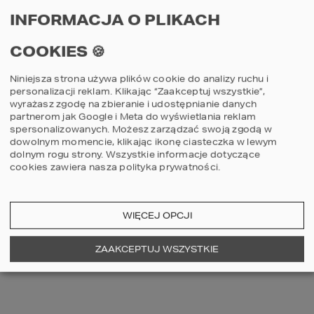
INFORMACJA O PLIKACH
2
POWIERZCHNIA DOMU
115,64
m
COOKIES 🍪
Szczegóły
porównaj
Niniejsza strona używa plików cookie do analizy ruchu i
personalizacji reklam. Klikając “Zaakceptuj wszystkie”,
wyrażasz zgodę na zbieranie i udostępnianie danych
partnerom jak Google i Meta do wyświetlania reklam
spersonalizowanych. Możesz zarządzać swoją zgodą w
3
2
1
dowolnym momencie, klikając ikonę ciasteczka w lewym
dolnym rogu strony.
Wszystkie informacje dotyczące
cookies zawiera nasza
polityka prywatności
.
WIĘCEJ OPCJI
ZAAKCEPTUJ WSZYSTKIE
Projekt domu HOMEKONCEPT 144
G1