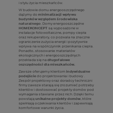
i stylu życia mieszkańców.
W budowie domu energooszczędnego 
dążymy do 
minimalizacji wpływu 
budynków
względem środowiska 
naturalnego
. Domy energooszczędne 
HOMEKONCEPT 
są wyposażone w 
instalacje fotowoltaiczne, pompy ciepła 
oraz rekuperatory, co pozwala na znaczne 
ograniczenie zużycia energii i pozytywnie 
wpływa na współczynnik przenikania ciepła. 
Ponadto, stosowanie materiałów 
ekologicznych i energooszczędnych 
przekłada się na 
długofalowe 
oszczędności dla mieszkańców.
Zawsze oferujemy klientom 
indywidualne 
podejście
 do projektowania i budowy . 
Zespół projektowy oraz doradcy techniczni 
firmy zawsze starają się zrozumieć potrzeby 
klientów i dostosować projekty domów pod 
wymagania stawiane przez nich. Dzięki temu 
powstają 
unikalne projekty domów
, które 
spełniają oczekiwania klientów i zapewniają 
komfortowe warunki życia.