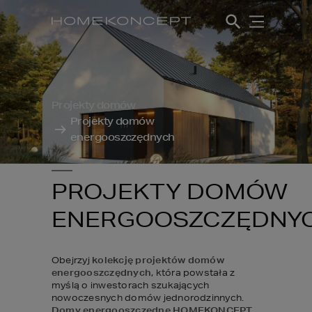
Projekty domów
Projekty domów 
energooszczędnych
PROJEKTY DOMÓW
ENERGOOSZCZĘDNY
Obejrzyj 
kolekcję projektów domów 
energooszczędnych
, która powstała z 
myślą o inwestorach szukających 
nowoczesnych domów jednorodzinnych. 
Domy energooszczędne HOMEKONCEPT