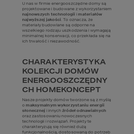
U nas w firmie energooszczędne domy są 
projektowane i budowane z wykorzystaniem 
najnowszych technologii
 i 
materiałów 
najwyższej jakości
. To oznacza, że 
materiały budowlane są odporne na 
wszelkiego rodzaju uszkodzenia i wymagają 
minimalnej konserwacji, co przekłada się na 
ich trwałość i niezawodność.
CHARAKTERYSTYKA 
KOLEKCJI DOMÓW 
ENERGOOSZCZĘDNY
CH HOMEKONCEPT
Nasze projekty domów tworzone są z myślą 
o 
maksymalnym wykorzystaniu energii 
słonecznej
 i innych 
źródeł odnawialnych
oraz zastosowaniu nowoczesnych 
technologii i rozwiązań. Projekty te 
charakteryzują się również dużą 
funkcjonalnością, dostosowaną do potrzeb 