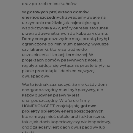
oraz potrzeb mieszkańców.
W 
gotowych projektach domów 
energooszczędnych
 zwracamy uwagę na 
utrzymanie możliwie jak najmniejszego 
współczynnika A/V, który określa stosunek 
przegród zewnętrznych do kubatury domu. 
Domy energooszczędne mają prostą bryłę i 
ograniczone do minimum balkony, wykusze 
czy lukarenki, które są trudne do 
uszczelnienia i izolacji termicznej. W 
projektach domów pasywnych z kolei, z 
reguły znajdują się wyłącznie proste bryły na 
planie prostokąta i dach co najwyżej 
dwuspadowy.
Warto jednak zaznaczyć, że nie każdy dom 
energooszczędny musi być pasywny, ale 
każdy budynek pasywny jest 
energooszczędny. W ofercie firmy 
HOMEKONCEPT znajdują się 
gotowe 
projekty obiektów energooszczędnych
, 
które mogą mieć detale architektoniczne, 
takie jak dach kopertowy czy wielospadowy, 
choć zalecany jest dach dwuspadowy lub 
płaski.