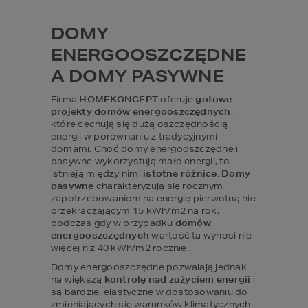
DOMY 
ENERGOOSZCZĘDNE 
A DOMY PASYWNE
Firma 
HOMEKONCEPT 
oferuje 
gotowe 
projekty domów energooszczędnych
, 
które cechują się dużą oszczędnością 
energii w porównaniu z tradycyjnymi 
domami. Choć domy energooszczędne i 
pasywne wykorzystują mało energii, to 
istnieją między nimi 
istotne różnice
. 
Domy 
pasywne
 charakteryzują się rocznym 
zapotrzebowaniem na energię pierwotną nie 
przekraczającym 15 kWh/m2 na rok, 
podczas gdy w przypadku 
domów 
energooszczędnych
 wartość ta wynosi nie 
więcej niż 40 kWh/m2 rocznie.
Domy energooszczędne pozwalają jednak 
na większą 
kontrolę nad zużyciem energii
 i 
są bardziej elastyczne w dostosowaniu do 
zmieniających się warunków klimatycznych 