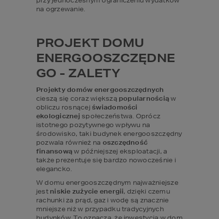
przy jednoczesnym ograniczeniu wydatków 
na ogrzewanie.
PROJEKT DOMU 
ENERGOOSZCZĘDNE
GO - ZALETY
Projekty domów energooszczędnych
cieszą się coraz większą 
popularnością 
w 
obliczu rosnącej 
świadomości 
ekologicznej
 społeczeństwa. Oprócz 
istotnego pozytywnego wpływu na 
środowisko, taki budynek energooszczędny 
pozwala również na 
oszczędność 
finansową
 w późniejszej eksploatacji, a 
także prezentuje się bardzo nowocześnie i 
elegancko.
W domu energooszczędnym najważniejsze 
jest 
niskie zużycie energii
, dzięki czemu 
rachunki za prąd, gaz i wodę są znacznie 
mniejsze niż w przypadku tradycyjnych 
budynków. To oznacza, że inwestycja w dom 