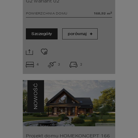
G2 wariant 02
2
POWIERZCHNIA DOMU
168,92
m
Szczegóły
porównaj
4
3
2
NOWOŚĆ
Projekt domu HOMEKONCEPT 166