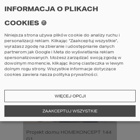
INFORMACJA O PLIKACH
2
POWIERZCHNIA DOMU
115,64
m
COOKIES 🍪
Szczegóły
porównaj
Niniejsza strona używa plików cookie do analizy ruchu i
personalizacji reklam. Klikając “Zaakceptuj wszystkie”,
wyrażasz zgodę na zbieranie i udostępnianie danych
partnerom jak Google i Meta do wyświetlania reklam
spersonalizowanych. Możesz zarządzać swoją zgodą w
3
2
1
dowolnym momencie, klikając ikonę ciasteczka w lewym
dolnym rogu strony.
Wszystkie informacje dotyczące
cookies zawiera nasza
polityka prywatności
.
WIĘCEJ OPCJI
ZAAKCEPTUJ WSZYSTKIE
Projekt domu HOMEKONCEPT 144
G1