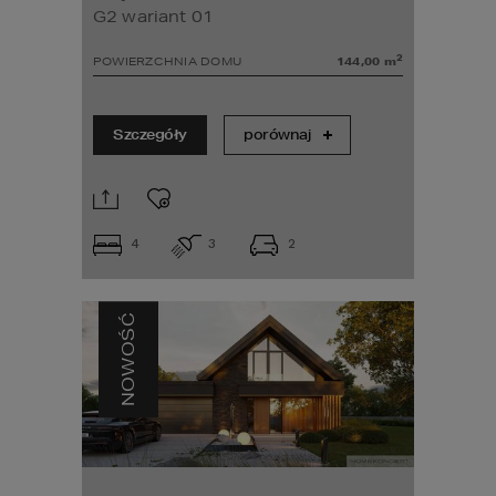
G2 wariant 01
2
POWIERZCHNIA DOMU
144,00
m
Szczegóły
porównaj
4
3
2
NOWOŚĆ