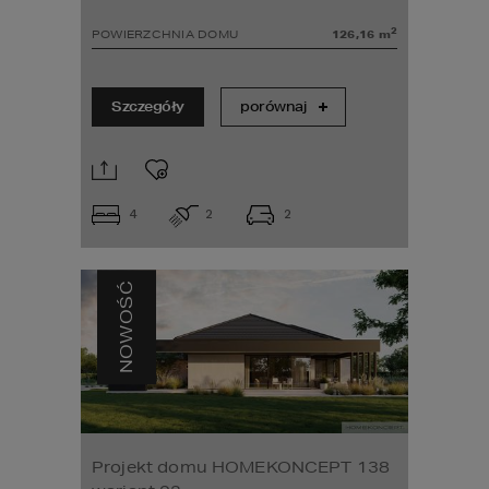
2
POWIERZCHNIA DOMU
126,16
m
Szczegóły
porównaj
4
2
2
NOWOŚĆ
Projekt domu HOMEKONCEPT 138