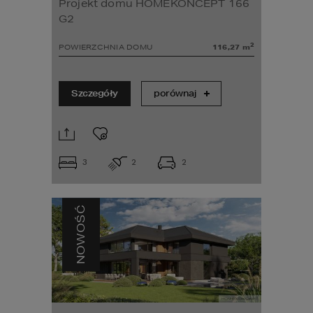
Projekt domu HOMEKONCEPT 166
G2
2
POWIERZCHNIA DOMU
116,27
m
Szczegóły
porównaj
3
2
2
NOWOŚĆ