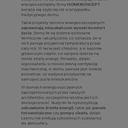
energooszczędny firmy 
HOMEKONCEPT 
zwraca się szybciej niż w przypadku 
tradycyjnego domu.
Takie projekty domów energooszczędnych 
zapewniają mieszkańcom wysoki komfort 
życia
. Domy te są dobrze izolowane 
termicznie i akustycznie, co oznacza, że w 
nich panuje przyjemna temperatura przez 
cały rok. W lecie jest chłodno, a w sezonie 
grzewczym ciepło, co wpływa dobrze na 
niskie straty energii. Ponadto, dzięki 
wyposażeniu w nowoczesną wentylację 
mechaniczną, w domu zawsze jest świeże 
powietrze, co wpływa pozytywnie na 
samopoczucie mieszkańców.
W domach energooszczędnych 
zaprojektowanych przez naszych 
architektów, szczególnie istotna jest ich 
ekologiczność. Budynki te wykorzystują 
odnawialne źródła energii
, takie jak 
panele 
fotowoltaiczne
 czy 
pompy ciepła
, dzięki 
czemu nie emitują szkodliwych substancji 
do atmosfery.