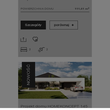
2
POWIERZCHNIA DOMU
111,61
m
Szczegóły
porównaj
3
2
NOWOŚĆ
Projekt domu HOMEKONCEPT 145