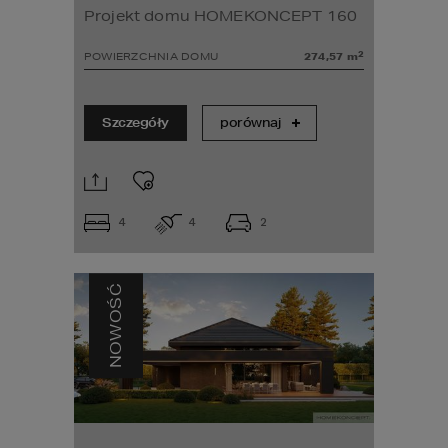
Projekt domu HOMEKONCEPT 160
2
POWIERZCHNIA DOMU
274,57
m
Szczegóły
porównaj
4
4
2
NOWOŚĆ