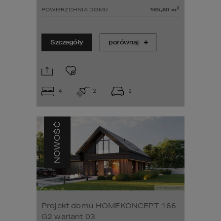
2
POWIERZCHNIA DOMU
165,80
m
Szczegóły
porównaj
4
2
2
NOWOŚĆ
Projekt domu HOMEKONCEPT 166
G2 wariant 03