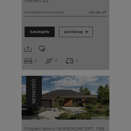
wariant 02
2
POWIERZCHNIA DOMU
141,53
m
Szczegóły
porównaj
3
2
2
NOWOŚĆ
Projekt domu HOMEKONCEPT 168