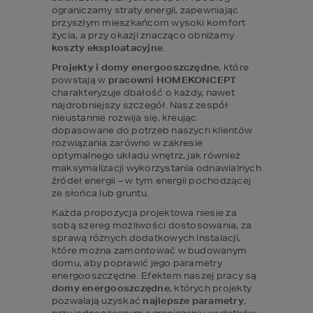
ograniczamy straty energii, zapewniając 
przyszłym mieszkańcom wysoki komfort 
życia, a przy okazji znacząco obniżamy 
koszty eksploatacyjne
.
Projekty i domy energooszczędne
, które 
powstają w 
pracowni HOMEKONCEPT
charakteryzuje dbałość o każdy, nawet 
najdrobniejszy szczegół. Nasz zespół 
nieustannie rozwija się, kreując 
dopasowane do potrzeb naszych klientów 
rozwiązania zarówno w zakresie 
optymalnego układu wnętrz, jak również 
maksymalizacji wykorzystania odnawialnych 
źródeł energii – w tym energii pochodzącej 
ze słońca lub gruntu.
Każda propozycja projektowa niesie za 
sobą szereg możliwości dostosowania, za 
sprawą różnych dodatkowych instalacji, 
które można zamontować w budowanym 
domu, aby poprawić jego parametry 
energooszczędne. Efektem naszej pracy są 
domy energooszczędne
, których projekty 
pozwalają uzyskać 
najlepsze parametry
, 