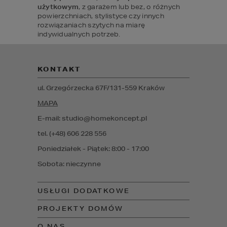
użytkowym
, z garażem lub bez, o różnych 
powierzchniach, stylistyce czy innych 
rozwiązaniach szytych na miarę 
indywidualnych potrzeb.
KONTAKT
ul. Grzegórzecka 67F/1
31-559
Kraków
MAPA
E-mail: studio@homekoncept.pl
tel. (+48) 606 228 556
Poniedziałek - Piątek: 8:00 - 17:00
Sobota: nieczynne
USŁUGI DODATKOWE
PROJEKTY DOMÓW
O NAS