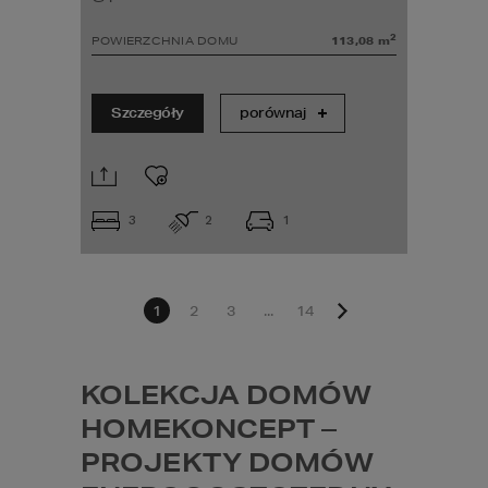
2
POWIERZCHNIA DOMU
113,08
m
Szczegóły
porównaj
3
2
1
1
2
3
...
14
KOLEKCJA DOMÓW 
HOMEKONCEPT – 
PROJEKTY DOMÓW 