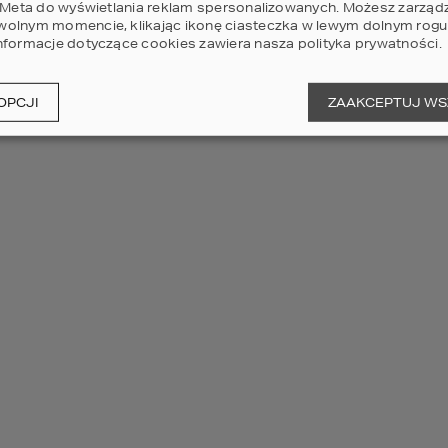
i Meta do wyświetlania reklam spersonalizowanych. Możesz zarząd
olnym momencie, klikając ikonę ciasteczka w lewym dolnym rogu 
nformacje dotyczące cookies zawiera nasza
polityka prywatności
.
powiększ
OPCJI
ZAAKCEPTUJ WS
rysunek szczegółowy
ZRÓB TO SAM!
PROJEKCIE
Masz własny pomysł na
u Ci odpowiada, ale inaczej
przestrzeń swojego domu?
yś pomieszczenia?
ządku, tylko zmieniłbyś
Aplikacja do edycji rzutów
zczególnych pokoi?
pozwoli Ci dostosować projekt
domu do Twoich potrzeb.
my!
Szybko, łatwo i bardzo w Twoim
ię z nami.
stylu.
oje wizje.