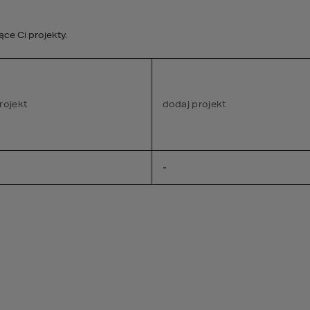
studio@homekonce
e Ci projekty.
STREFA KLIENTA
rojekt
PROJEKTY WNĘTRZ
dodaj projekt
DEWELOPER
A
-