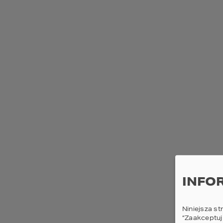
PRZEKRÓJ
1.
WYSOKOŚĆ BU
WYSOKOŚĆ DO
2.
DACHU
INFO
Niniejsza st
“Zaakceptuj