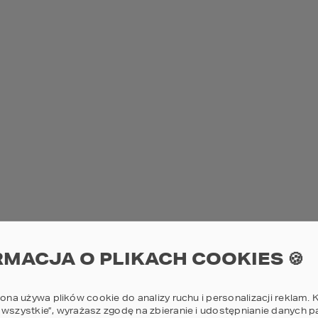
powiększ
DYNKU
6,89
m
 OKAPU
3,79
m
RMACJA O PLIKACH COOKIES 🍪
rona używa plików cookie do analizy ruchu i personalizacji reklam. K
 wszystkie”, wyrażasz zgodę na zbieranie i udostępnianie danych 