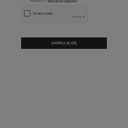
znajdziesz w
polityce prywatności
.
*
ZOBACZ
ZOBACZ
SPACER
OBRÓT 3D
WIRTUALNY
ZOBACZ
POWIERZCHNIA UŻYTKOWA
LUSTRZANE
ODBICIE
2
53,67
m
ZAPISUJĘ SIĘ
POWIERZCHNIA GARAŻU
-
MINIMALNE WYMIARY DZIAŁKI
17,19
x
16,75
m
CENA PROJEKTU:
5 190
zł
PRZEWIDYWANA DOSTAWA:
1-5 DNI ROBOCZYCH
porównaj
dodaj do koszyka
zapytaj
1
1