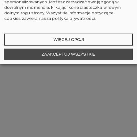
spersonalizowanych. Możesz zarządzać swoją zgodą w
dowolnym momencie, klikając ikonę ciasteczka w lewym
dolnym rogu strony.
Wszystkie informacje dotyczące
cookies zawiera nasza
polityka prywatności
.
ZOBACZ WIĘCEJ
WIĘCEJ OPCJI
ZAAKCEPTUJ WSZYSTKIE
OSTATNIO OGLĄDANE
65 A
65