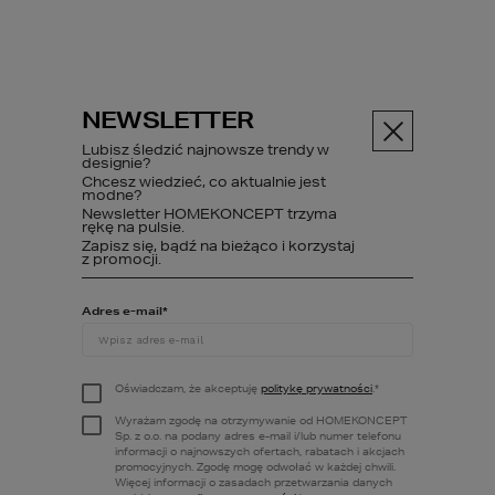
NEWSLETTER
Menu
Lubisz śledzić najnowsze trendy w
designie?
Chcesz wiedzieć, co aktualnie jest
PROJEKT DOMU
modne?
65 A
Newsletter HOMEKONCEPT trzyma
rękę na pulsie.
Zapisz się, bądź na bieżąco i korzystaj
z promocji.
Projekty domów
HOMEKONCEPT 65 A
Adres e-mail
*
Oświadczam, że akceptuję
politykę prywatności
.
*
Wyrażam zgodę na otrzymywanie od HOMEKONCEPT
Sp. z o.o. na podany adres e-mail i/lub numer telefonu
informacji o najnowszych ofertach, rabatach i akcjach
promocyjnych. Zgodę mogę odwołać w każdej chwili.
Więcej informacji o zasadach przetwarzania danych