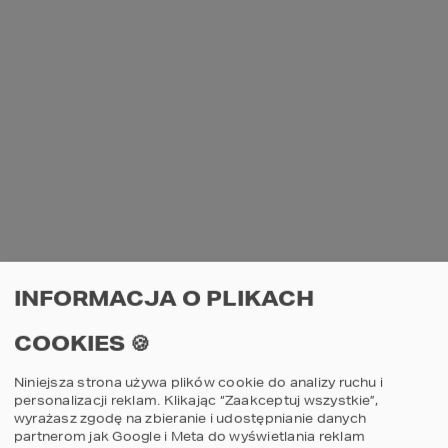
65
66
Projekt domu
Proje
HOMEKONCEPT 65
HOME
INFORMACJA O PLIKACH
COOKIES 🍪
porównaj
por
Niniejsza strona używa plików cookie do analizy ruchu i
2
1
3
personalizacji reklam. Klikając “Zaakceptuj wszystkie”,
wyrażasz zgodę na zbieranie i udostępnianie danych
partnerom jak Google i Meta do wyświetlania reklam