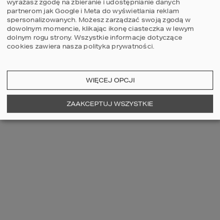
wyrażasz zgodę na zbieranie i udostępnianie danych
4
3
2
4
partnerom jak Google i Meta do wyświetlania reklam
spersonalizowanych. Możesz zarządzać swoją zgodą w
dowolnym momencie, klikając ikonę ciasteczka w lewym
dolnym rogu strony.
Wszystkie informacje dotyczące
cookies zawiera nasza
polityka prywatności
.
WIĘCEJ OPCJI
ZOBACZ WIĘCEJ
ZAAKCEPTUJ WSZYSTKIE
OSTATNIO OGLĄDANE