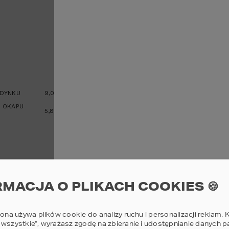
powiększ
DYNKU
9,06
m
 OKAPU
5,87
m
RMACJA O PLIKACH COOKIES 🍪
rona używa plików cookie do analizy ruchu i personalizacji reklam. K
 wszystkie”, wyrażasz zgodę na zbieranie i udostępnianie danych 