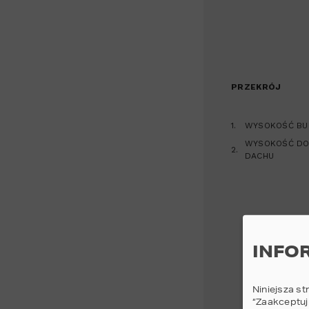
PRZEKRÓJ
1.
WYSOKOŚĆ BU
WYSOKOŚĆ DO
2.
DACHU
INFO
Niniejsza st
“Zaakceptuj