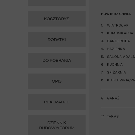
POWIERZCHNIA
KOSZTORYS
1.
WIATROŁAP
2.
KOMUNIKACJA
DODATKI
3.
GARDEROBA
4.
ŁAZIENKA
5.
SALON/JADALN
DO POBRANIA
6.
KUCHNIA
7.
SPIŻARNIA
8.
KOTŁOWNIA/PR
OPIS
G.
GARAŻ
REALIZACJE
T1.
TARAS
DZIENNIK
BUDOWY/FORUM