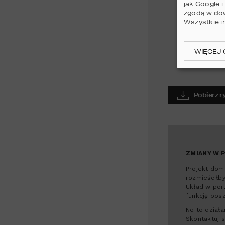
jak Google 
zgodą w dow
Wszystkie i
WIĘCEJ 
Pobierz 
ZMIANY W 
Projekt dom
rozmieściłb
Układ w por
funkcję pos
No to działa
Skontaktuj s