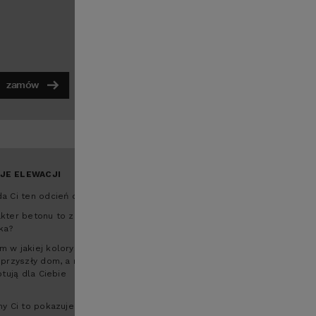
zamów
powiększ
JE ELEWACJI
a Ci ten odcień drewna?
kter betonu to zupełnie
ka?
 w jakiej kolorystyce
 przyszły dom, a nasi
otują dla Ciebie
my Ci to pokazujemy.