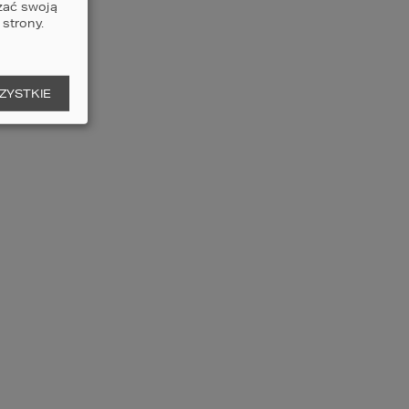
zać swoją
strony.
ZYSTKIE
SKORZYSTAJ Z POMOCY
ARCHITEKTA!
Jeśli potrzebujesz pomocy, nasi
architekci czekają. Służą wiedzą i
doświadczeniem.
I czekają na Twoje pomysły.