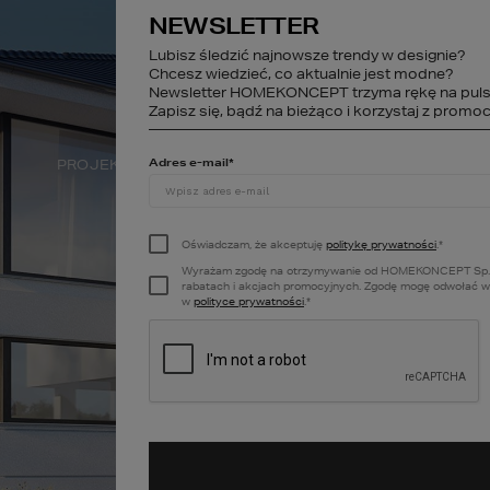
NEWSLETTER
studio@homekonce
Lubisz śledzić najnowsze trendy w designie?
Chcesz wiedzieć, co aktualnie jest modne?
Newsletter HOMEKONCEPT trzyma rękę na puls
STREFA KLIENTA
Zapisz się, bądź na bieżąco i korzystaj z promocj
Adres e-mail
*
PROJEKTY WNĘTRZ
DEWELOPER
A
Oświadczam, że akceptuję
politykę prywatności
.
*
Wyrażam zgodę na otrzymywanie od HOMEKONCEPT Sp. z o.o
rabatach i akcjach promocyjnych. Zgodę mogę odwołać w k
w
polityce prywatności
.
*