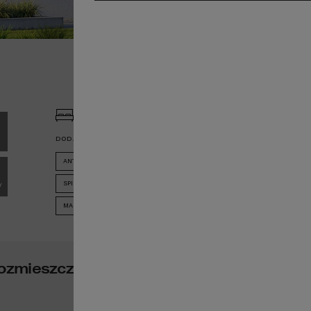
P
P
M
C
3
3
2
DODATKOWE INFORMACJE:
P
ANTRESOLA
PRALNIA
SPIŻARNIA
ZADASZONY TARAS
Y
MASTER BEDROOM
KOMINEK
ozmieszczenie pomieszczeń w Twoim do