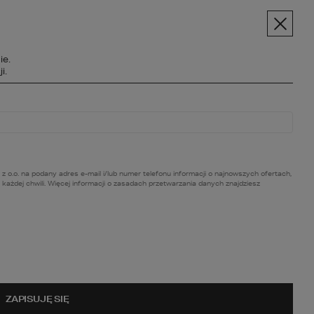
pt.pl
+48 606 228 556
Menu
ie.
SPOŁECZNOŚĆ
i.
BC BUDOWY
O NAS
KONTAKT
. na podany adres e-mail i/lub numer telefonu informacji o najnowszych ofertach,
ażdej chwili. Więcej informacji o zasadach przetwarzania danych znajdziesz
ZAPISUJĘ SIĘ