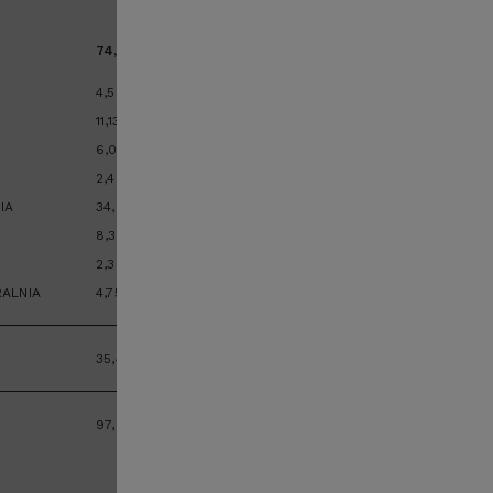
i
74,47
m
²
4,52
m
²
11,13
m
²
6,02
m
²
2,40
m
²
IA
34,98
m
²
8,37
m
²
2,30
m
²
ALNIA
4,75
m
²
35,40
m
²
97,21
m
²
powiększ