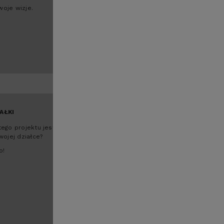
stylu.
oje wizje.
Skorzystaj z edytora rzutów
AŁKI
ego projektu jest
wojej działce?
o!