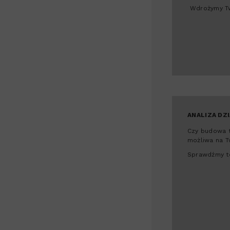
Wdrożymy Tw
ANALIZA DZI
Czy budowa t
możliwa na T
Sprawdźmy t