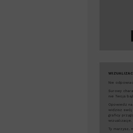
WIZUALIZAC
Nie odpowiad
Surowy chara
nie Twoja baj
Opowiedz nam
widzisz swój
graficy przyg
wizualizacje.
Ty marzysz, 