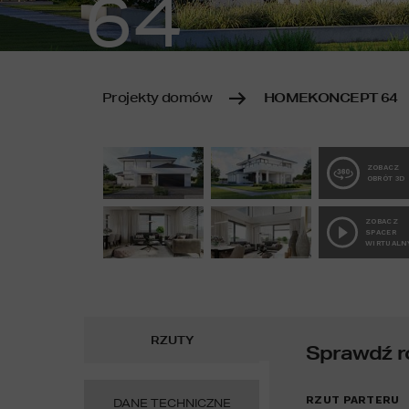
64
Projekty domów
HOMEKONCEPT 64
ZOBACZ
OBRÓT 3D
ZOBACZ
SPACER
WIRTUALN
RZUTY
Sprawdź r
RZUT PARTERU
DANE TECHNICZNE