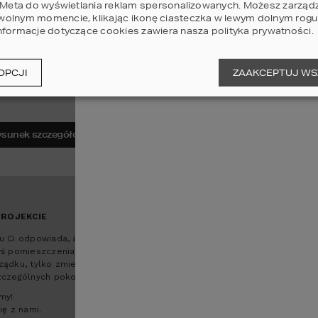
i Meta do wyświetlania reklam spersonalizowanych. Możesz zarząd
olnym momencie, klikając ikonę ciasteczka w lewym dolnym rogu 
nformacje dotyczące cookies zawiera nasza
polityka prywatności
.
OPCJI
ZAAKCEPTUJ WS
powiększ
rysunek szczegółowy
ZRÓB TO SAM!
PROJEKCIE
Masz własny pomysł na
u Ci odpowiada, ale inaczej
przestrzeń swojego domu?
yś pomieszczenia?
ządku, tylko zmieniłbyś
Aplikacja do edycji rzutów
zczególnych pokoi?
pozwoli Ci dostosować projekt
domu do Twoich potrzeb.
my!
Szybko, łatwo i bardzo w Twoim
ię z nami.