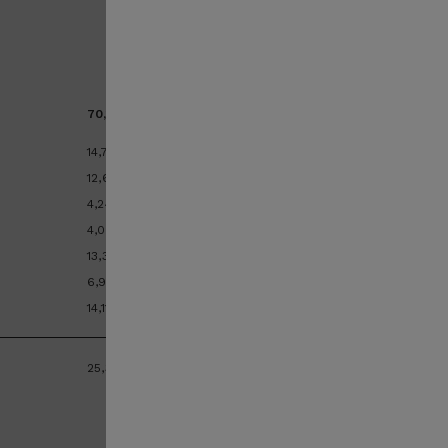
i
70,14
m
²
14,77
m
²
12,64
m
²
4,24
m
²
4,05
m
²
13,39
m
²
6,94
m
²
14,11
m
²
25,39
m
²