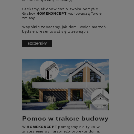
ale wolałbyś inną elewację?
4
3
2
4
Czekamy, aż opowiesz o swoim pomyśle!
Graficy
HOMEKONCEPT
wprowadzą Twoje
zmiany.
Wspólnie zobaczmy, jak dom Twoich marzeń
będzie prezentował się z zewnątrz.
szczegóły
Dlaczego warto
kupić gotowy
projekt domu w
HOMEKONCEPT?
Pomoc w trakcie budowy
W
HOMEKONCEPT
pomagamy nie tylko w
znalezieniu wymarzonego projektu domu.