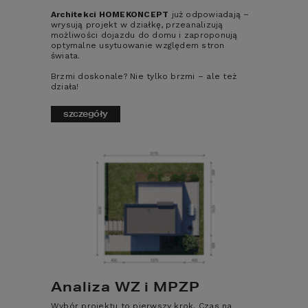
Architekci HOMEKONCEPT
już odpowiadają –
ZOBACZ
ZOBACZ
wrysują projekt w działkę, przeanalizują
SPACER
OBRÓT 3D
możliwości dojazdu do domu i zaproponują
WIRTUALNY
optymalne usytuowanie względem stron
świata.
ZOBACZ
Brzmi doskonale? Nie tylko brzmi – ale też
POWIERZCHNIA UŻYTKOWA
LUSTRZANE
działa!
ODBICIE
2
228,85
m
szczegóły
POWIERZCHNIA GARAŻU
2
35,70
m
MINIMALNE WYMIARY DZIAŁKI
23,20
x
25,25
m
CENA PROJEKTU:
9 490
zł
PRZEWIDYWANA DOSTAWA:
1-5 DNI ROBOCZYCH
porównaj
dodaj do koszyka
zapytaj
Analiza WZ i MPZP
Wybór projektu to pierwszy krok. Czas na