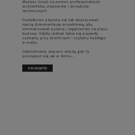
Możesz liczyć na pomoc profesjonalnych
Nowoczesne i
architektów, inżynierów i doradców
Unikalna
funkcjonalne
technicznych.
architektura
wnętrze
Dodatkowo staramy się tak dopracować
naszą dokumentację projektową, aby
minimalizować pytania i wątpliwości na placu
budowy. Gdyby jednak takie się pojawiły
czekamy przy telefonach i czytamy każdego
e-maila.
Odetchniemy dopiero wtedy, gdy Ty
Pomoc w
Szczegółowa
poczujesz się jak w domu...
doborze
dokumentacja
projektu
projektowa
szczegóły
Wsparcie
Profesjonalne
techniczne w
podejście i
procesie
rzetelna
budowy
obsługa