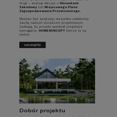
4
3
2
drugi – analizę decyzji o
Warunkach
Zabudowy
lub
Miejscowego Planu
DODATKOWE INFORMACJE:
Zagospodarowania Przestrzennego.
ANTRESOLA
PRALNIA
SPIŻARNIA
Możesz być spokojny, wszystko załatwimy.
Zaufaj naszym doradcom projektowym.
ZADASZONY TARAS
POMIESZCZENIE REKREACYJNE
Zadbają, by projekt spełniał urzędowe
wymagania.
HOMEKONCEPT
bierze to na
siebie.
MASTER BEDROOM
KOMINEK
szczegóły
RZUTY
DANE TECHNICZNE
KOSZTORYS
DODATKI
Dobór projektu
DO POBRANIA