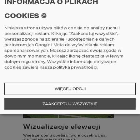
INFORMACJA O PLIKACH
ideałowi? Myślisz o innym rozmieszczeniu
pomieszczeń lub zmianie ich funkcji?
COOKIES 🍪
OSTATNIO OGLĄDANE
Czekamy na kontakt i bierzemy się do pracy.
Architekci HOMEKONCEPT
zrobią to po
Twojemu.
Niniejsza strona używa plików cookie do analizy ruchu i
personalizacji reklam. Klikając “Zaakceptuj wszystkie”,
To przecież
Twój idealny dom!
wyrażasz zgodę na zbieranie i udostępnianie danych
partnerom jak Google i Meta do wyświetlania reklam
szczegóły
spersonalizowanych. Możesz zarządzać swoją zgodą w
dowolnym momencie, klikając ikonę ciasteczka w lewym
dolnym rogu strony.
Wszystkie informacje dotyczące
cookies zawiera nasza
polityka prywatności
.
60
6
WIĘCEJ OPCJI
ZAAKCEPTUJ WSZYSTKIE
Projekt domu
Proje
HOMEKONCEPT 60
HOME
Wizualizacje elewacji
porównaj
por
Wnętrze domu spełnia Twoje oczekiwania,