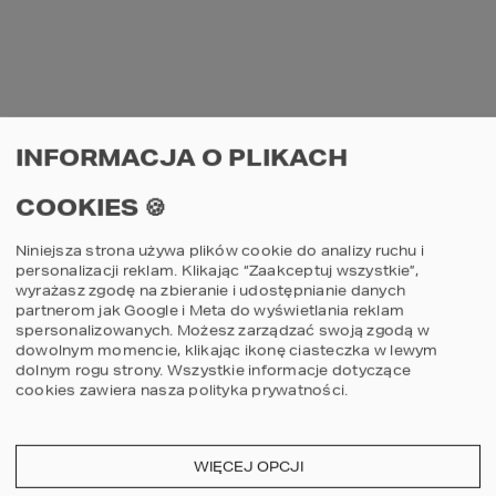
Najtrudniejszy element logistyczny to 
zapewnienie dojazdu betonowozów na 
budowę i dowóz betonu na czas. Wykonanie 
stropu monolitycznego to czasochłonne i 
pracochłonne zadanie. Wymaga szalowania 
i stemplowania, a po zabetonowaniu 
wymaga pielęgnacji i generuje przerwę 
technologiczną. Dlatego elementy 
INFORMACJA O PLIKACH
żelbetowe w budownictwie jednorodzinnym 
chętnie zamieniane są na rozwiązania 
COOKIES 🍪
alternatywne. Przykładem są tutaj nadproża 
prefabrykowane, które można określić już 
jako standardowe rozwiązanie w 
Niniejsza strona używa plików cookie do analizy ruchu i
personalizacji reklam. Klikając “Zaakceptuj wszystkie”,
wyrażasz zgodę na zbieranie i udostępnianie danych
Tradycyjna konstrukcja dachu to więźba 
partnerom jak Google i Meta do wyświetlania reklam
dachowa, która składa się z drewnianych 
spersonalizowanych. Możesz zarządzać swoją zgodą w
elementów o różnych przekrojach, 
dowolnym momencie, klikając ikonę ciasteczka w lewym
łączonych ze sobą na miejscu budowy. Jej 
dolnym rogu strony.
Wszystkie informacje dotyczące
rodzaj zależy od wielkości i rozpiętości 
cookies zawiera nasza
polityka prywatności
.
dachu oraz warunków klimatycznych, w 
których budujemy nasz dom. Więźba 
dachowa stanowi podstawę dla pokrycia 
dachowego – wisienki na torcie – które nie 
WIĘCEJ OPCJI
tylko wieńczy budynek, ale chroni go 
również przed działaniem czynników 