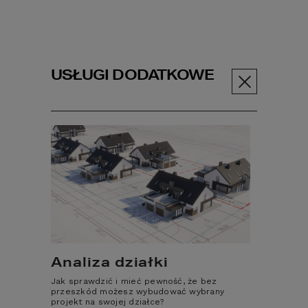
USŁUGI DODATKOWE
Menu
ABC budowy
Poczytaj
Techn...
Technologie
budowy -
budownictwo
Analiza działki
tradycyjne
Jak sprawdzić i mieć pewność, że bez
przeszkód możesz wybudować wybrany
projekt na swojej działce?