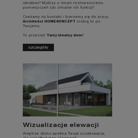
ułatwia pracę i pozytywnie wpływa na jej 
ideałowi? Myślisz o innym rozmieszczeniu
jakość. Dlatego też w obecnych czasach 
pomieszczeń lub zmianie ich funkcji?
bardzo często jest tak, że takie 
Czekamy na kontakt i bierzemy się do pracy.
udoskonalenie staje się nowym standardem 
Architekci HOMEKONCEPT
zrobią to po
budownictwa tradycyjnego – jego 
Twojemu.
odświeżoną odsłoną.
To przecież
Twój idealny dom!
szczegóły
PROJEKT DOMU 
HOMEKONCEPT 133
.
CZYM 
CHARAKTERYZUJE 
SIĘ BUDOWNICTWO 
Wizualizacje elewacji
TRADYCYJNE?
Wnętrze domu spełnia Twoje oczekiwania,