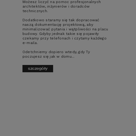
Możesz liczyć na pomoc profesjonalnych
takie ściany nie wymagają szalowania.
architektów, inżynierów i doradców
technicznych.
Tradycyjne ściany nośne budynku kojarzą 
Dodatkowo staramy się tak dopracować
się jednoznacznie ze ścianami murowanymi. 
naszą dokumentację projektową, aby
minimalizować pytania i wątpliwości na placu
Do ich wymurowania najczęściej wybierane 
budowy. Gdyby jednak takie się pojawiły
są pustaki ceramiczne, bloczki z betonu 
czekamy przy telefonach i czytamy każdego
komórkowego lub silikaty. Za takim 
e-maila.
wyborem przemawia najczęściej brak 
specjalistycznych wymagań sprzętowych. 
Odetchniemy dopiero wtedy, gdy Ty
poczujesz się jak w domu...
Pustaki i bloczki mają wymiary 
dostosowane do ręcznego montażu, a ich 
spore wymiary (w porównaniu z cegłą) 
szczegóły
pozwalają na sprawne wznoszenie muru.
Stropy, podciągi, nadproża to elementy 
wykonane najczęściej z żelbetu. Podobnie 
jak przy fundamentach, za ich wyborem 
przemawia ogólna dostępność, możliwość 
wykonania z nich skomplikowanych 
kształtów oraz duża rozpiętość. Większość 
prac wykonywana jest ręcznie, choć 
prawidłowe wykonanie zbrojenia stropu 
wymaga oczywiście wiedzy i doświadczenia. 