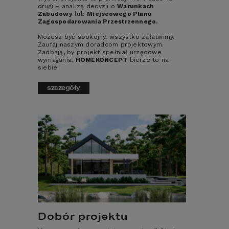
rozwiązania to nadal 
drugi – analizę decyzji o
Warunkach
Zabudowy
lub
Miejscowego Planu
podstawa, czy może 
Zagospodarowania Przestrzennego.
Możesz być spokojny, wszystko załatwimy.
warto pokusić się o 
Zaufaj naszym doradcom projektowym.
Zadbają, by projekt spełniał urzędowe
odrobinę 
wymagania.
HOMEKONCEPT
bierze to na
siebie.
nowoczesnego 
szczegóły
podejścia. 
Zaczynamy!
ZALETY 
BUDOWNICTWA 
TRADYCYJNEGO
Podstawową zaletą budownictwa 
Dobór projektu
tradycyjnego jest właśnie... TRADYCJA! 
Tradycja, która występuje jako sprawdzone 