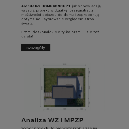
Tradycyjne technologie budowy domu wciąż 
Architekci HOMEKONCEPT
już odpowiadają –
są tymi najbardziej popularnymi i 
wrysują projekt w działkę, przeanalizują
możliwości dojazdu do domu i zaproponują
uznawanymi wśród inwestorów 
optymalne usytuowanie względem stron
indywidualnych. Cenią je osoby lubiące 
świata.
trwałość, solidność i sprawdzone 
rozwiązania. Ale również cenią je Ci 
Brzmi doskonale? Nie tylko brzmi – ale też
inwestorzy, którzy część prac chcą wykonać 
działa!
własnymi siłami tzw. metodą gospodarczą.
szczegóły
W dzisiejszym 
artykule przybliżymy 
Ci temat 
budownictwa 
tradycyjnego i 
sprawdzimy czy 
Analiza WZ i MPZP
klasyczne 
Wybór projektu to pierwszy krok. Czas na