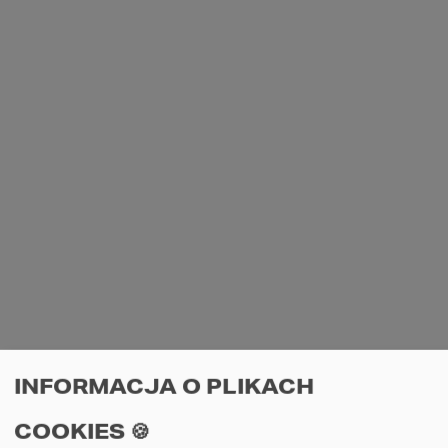
Szczegółowy kosztorys inwestorski do 
projektu 
domu to praktyczne narzędzie 
ułatwiające zaplanowanie całego procesu 
budowy wymarzonego domu.
NO DOBRZE, A CZYM 
SĄ TE "STANY" 
PODAWANE PRZY 
PROJEKTACH?
Stan surowy 
INFORMACJA O PLIKACH
zamknięty (SSZ) 
COOKIES 🍪