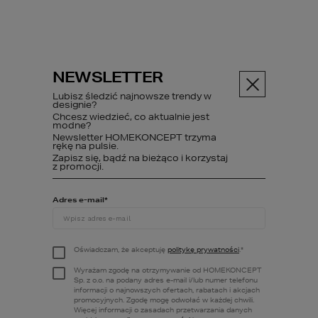
NEWSLETTER
Menu
Lubisz śledzić najnowsze trendy w
designie?
Chcesz wiedzieć, co aktualnie jest
modne?
Newsletter HOMEKONCEPT trzyma
ABC budowy
Poczytaj
Koszt...
rękę na pulsie.
Zapisz się, bądź na bieżąco i korzystaj
z promocji.
Adres e-mail
*
Kosztorys
budowlany
Oświadczam, że akceptuję
politykę prywatności
.
*
HOMEKONCEPT.
Wyrażam zgodę na otrzymywanie od HOMEKONCEPT
Sp. z o.o. na podany adres e-mail i/lub numer telefonu
Czy można na
informacji o najnowszych ofertach, rabatach i akcjach
promocyjnych. Zgodę mogę odwołać w każdej chwili.
Więcej informacji o zasadach przetwarzania danych