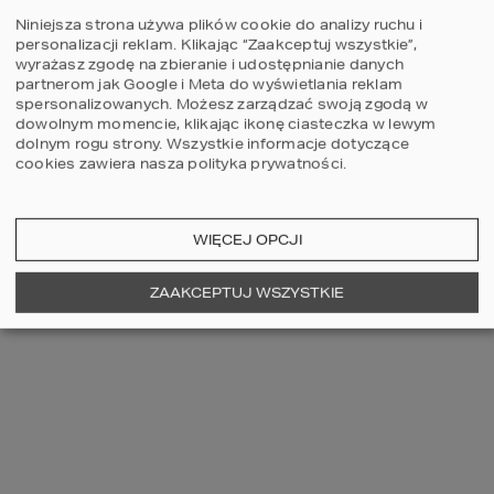
Pod tą nazwą kryje się już porządny kawał 
Niniejsza strona używa plików cookie do analizy ruchu i
domu! Jest to etap kiedy nasz dom ma 
personalizacji reklam. Klikając “Zaakceptuj wszystkie”,
fundamenty, ściany, stropy, dach i okna. 
wyrażasz zgodę na zbieranie i udostępnianie danych
Wszystkie te prace wykonuje dla nas 
partnerom jak Google i Meta do wyświetlania reklam
profesjonalna firma budowlana. Teraz 
spersonalizowanych. Możesz zarządzać swoją zgodą w
pozostaje tylko wykonać instalacje i zrobić 
dowolnym momencie, klikając ikonę ciasteczka w lewym
tzw. wykończeniówkę wewnątrz i na 
dolnym rogu strony.
Wszystkie informacje dotyczące
zewnątrz budynku.
cookies zawiera nasza
polityka prywatności
.
WIĘCEJ OPCJI
Stan surowy 
zamknięty metodą 
ZAAKCEPTUJ WSZYSTKIE
gospodarczą
To ten sam kawałek domu co powyżej 🙂 
różniący się tylko metodą realizacji. Metoda 
gospodarcza polega na samodzielnym 
wykonywaniu części prac budowlanych 
przez inwestora i pozwala zaoszczędzić 
około 70% kosztów robocizny. Prace, które 