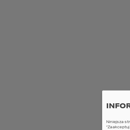
całoroc
3+
Czy
Domy pr
Elementy dodatkowe
prefabr
Antresola
budowan
transpo
Spiżarnia
budynk
Sauna
Jak
Pralnia
mo
Zadaszony taras
Nasze 
różnor
Kominek
partero
Dzięki 
Pomieszczenie rekreacyjne
INFO
Master bedroom
Got
Poddasze do adaptacji
pie
Niniejsza st
“Zaakceptuj
Wjazd od południa