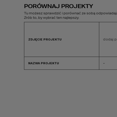
PORÓWNAJ PROJEKTY
Tu możesz sprawdzić i porównać ze sobą odpowiadając
Zrób to, by wybrać ten najlepszy.
PROJEKTY DOMÓW
BUDOWA DOMU
dodaj p
ZDJĘCIE PROJEKTU
GOTOWYCH
NAZWA PROJEKTU
-
Projekty domów
Domy modułowe HOM
DOMY MODUŁOW