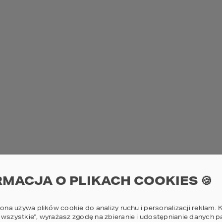
znym komforcie użytkowania, co czyni je idealnym rozwiązaniem 
m różnią się domy prefabryko
efabrykowane i modułowe mają wiele wspólnego, ale główna różni
ykowane składają się z gotowych elementów, które są montowan
e z gotowych modułów, które są wytwarzane w kontrolowanych war
rtowane na miejsce budowy, gdzie są montowane. Ta metoda pozwa
ów.
 wyglądają nowoczesne projek
dułowych?
gotowe domy modułowe całoroczne
odność projektów
, które spełniają różne wymagania i preferencj
we, często posiadają też antresolę. Posiadamy również projekty 
technologii modułowej, możliwa jest modyfikacja projektów wedłu
RMACJA O PLIKACH COOKIES 🍪
owe domy modułowe całoroczne 
niędzy
rona używa plików cookie do analizy ruchu i personalizacji reklam. K
 wszystkie”, wyrażasz zgodę na zbieranie i udostępnianie danych 