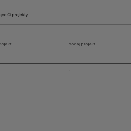
studio@homekonce
e Ci projekty.
STREFA KLIENTA
rojekt
PROJEKTY WNĘTRZ
dodaj projekt
DEWELOPER
A
-
EKONCEPT
E HOMEKONCEPT