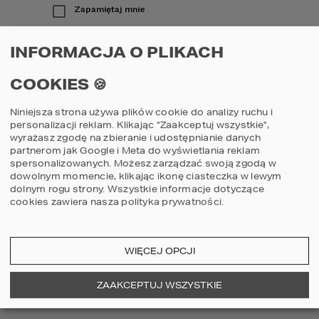
Zapamiętaj mnie
Zaloguj
INFORMACJA O PLIKACH
COOKIES 🍪
Nie pamiętam hasła
Niniejsza strona używa plików cookie do analizy ruchu i
personalizacji reklam. Klikając “Zaakceptuj wszystkie”,
wyrażasz zgodę na zbieranie i udostępnianie danych
partnerom jak Google i Meta do wyświetlania reklam
KONTAKT
spersonalizowanych. Możesz zarządzać swoją zgodą w
dowolnym momencie, klikając ikonę ciasteczka w lewym
ul. Grzegórzecka 67F/1
31-559
Kraków
dolnym rogu strony.
Wszystkie informacje dotyczące
cookies zawiera nasza
polityka prywatności
.
MAPA
E-mail: studio@homekoncept.pl
WIĘCEJ OPCJI
tel. (+48) 606 228 556
Poniedziałek - Piątek: 8:00 - 17:00
ZAAKCEPTUJ WSZYSTKIE
Sobota: nieczynne