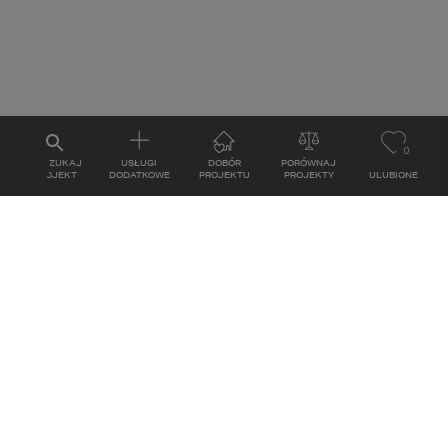
0
WYSZUKAJ
USŁUGI
DOBÓR
PORÓWNAJ
PROJEKT
DODATKOWE
PROJEKTU
PROJEKTY
ULUBIONE
KONTAKT
ul. Grzegórzecka 67F/1
31-559
Kraków
MAPA
E-mail: studio@homekoncept.pl
tel. (+48) 606 228 556
Poniedziałek - Piątek: 8:00 - 17:00
Sobota: nieczynne