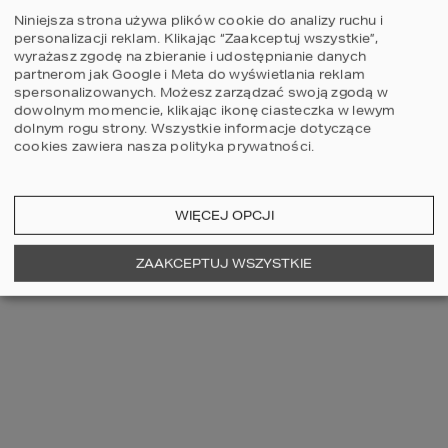
Niniejsza strona używa plików cookie do analizy ruchu i
personalizacji reklam. Klikając “Zaakceptuj wszystkie”,
wyrażasz zgodę na zbieranie i udostępnianie danych
ALDONA
partnerom jak Google i Meta do wyświetlania reklam
@Iza my wstawiliśmy małą
spersonalizowanych. Możesz zarządzać swoją zgodą w
zamrażarkę - idealna na
mrożenie warzyw i zapas
dowolnym momencie, klikając ikonę ciasteczka w lewym
lodów na lato :) standardowo
dolnym rogu strony.
Wszystkie informacje dotyczące
w spiżarce trzymamy słoiki,
kasze, makarony i wielkie gary
cookies zawiera nasza
polityka prywatności
.
:)
Odpowiedź
WIĘCEJ OPCJI
Musisz być
zalogowany
aby dodawać
ZAAKCEPTUJ WSZYSTKIE
komentarze.