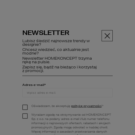
NEWSLETTER
Menu
Lubisz śledzić najnowsze trendy w
designie?
Chcesz wiedzieć, co aktualnie jest
modne?
Newsletter HOMEKONCEPT trzyma
Społeczność
Forum
Czytaj wątek
rękę na pulsie.
Zapisz się, bądź na bieżąco i korzystaj
z promocji.
Szukaj wątku
Adres e-mail
*
Oświadczam, że akceptuję
politykę prywatności
.
*
FILTRUJ
Wyrażam zgodę na otrzymywanie od HOMEKONCEPT
Sp. z o.o. na podany adres e-mail i/lub numer telefonu
informacji o najnowszych ofertach, rabatach i akcjach
promocyjnych. Zgodę mogę odwołać w każdej chwili.
Więcej informacji o zasadach przetwarzania danych
<< Powrót do tematów